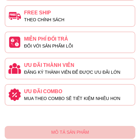
FREE SHIP
THEO CHÍNH SÁCH
MIỄN PHÍ ĐỔI TRẢ
ĐỐI VỚI SẢN PHẨM LỖI
ƯU ĐÃI THÀNH VIÊN
ĐĂNG KÝ THÀNH VIÊN ĐỂ ĐƯỢC ƯU ĐÃI LỚN
ƯU ĐÃI COMBO
MUA THEO COMBO SẼ TIẾT KIỆM NHIỀU HƠN
MÔ TẢ SẢN PHẨM