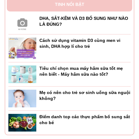
TINH NỔI BẬT
DHA, SẮT-KẼM VÀ D3 BỔ SUNG NHƯ NÀO
LÀ ĐÚNG?
Cách sử dụng vitamin D3 cùng men vi
sinh, DHA hợp lí cho trẻ
Tiêu chí chọn mua máy hâm sữa tốt mẹ
nên biết - Máy hâm sữa nào tốt?
Mẹ có nên cho trẻ sơ sinh uống sữa nguội
không?
Điểm danh top các thực phẩm bổ sung sắt
cho bé