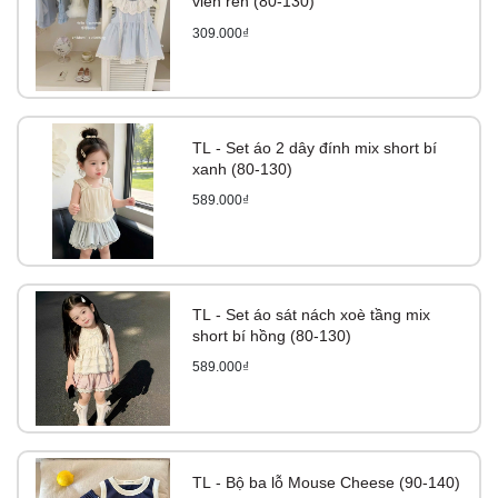
viền ren (80-130)
309.000₫
TL - Set áo 2 dây đính mix short bí
xanh (80-130)
589.000₫
TL - Set áo sát nách xoè tầng mix
short bí hồng (80-130)
589.000₫
TL - Bộ ba lỗ Mouse Cheese (90-140)