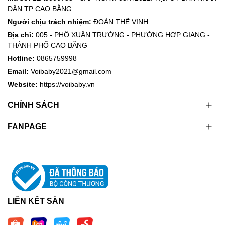
DÂN TP CAO BẰNG
Người chịu trách nhiệm:
ĐOÀN THẾ VINH
Địa chỉ:
005 - PHỐ XUÂN TRƯỜNG - PHƯỜNG HỢP GIANG -
THÀNH PHỐ CAO BẰNG
Hotline:
0865759998
Email:
Voibaby2021@gmail.com
Website:
https://voibaby.vn
CHÍNH SÁCH
FANPAGE
LIÊN KẾT SÀN