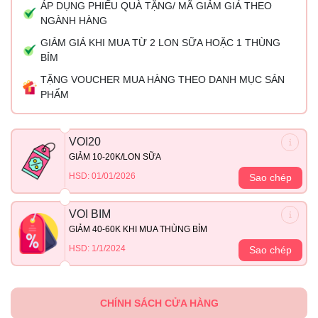
ÁP DỤNG PHIẾU QUÀ TẶNG/ MÃ GIẢM GIÁ THEO
NGÀNH HÀNG
GIẢM GIÁ KHI MUA TỪ 2 LON SỮA HOẶC 1 THÙNG
BỈM
TẶNG VOUCHER MUA HÀNG THEO DANH MỤC SẢN
PHẨM
VOI20
GIẢM 10-20K/LON SỮA
HSD: 01/01/2026
Sao chép
VOI BIM
GIẢM 40-60K KHI MUA THÙNG BỈM
HSD: 1/1/2024
Sao chép
CHÍNH SÁCH CỬA HÀNG