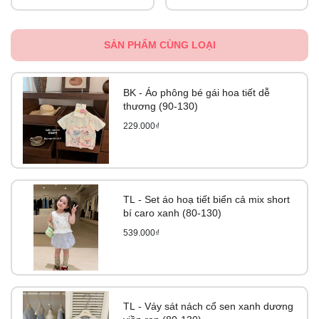
SẢN PHẨM CÙNG LOẠI
BK - Áo phông bé gái hoa tiết dễ
thương (90-130)
229.000₫
TL - Set áo hoạ tiết biển cả mix short
bí caro xanh (80-130)
539.000₫
TL - Váy sát nách cổ sen xanh dương