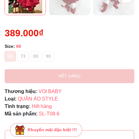
389.000₫
Size:
66
66
73
80
90
HẾT HÀNG
Thương hiệu:
VOI BABY
Loại:
QUẦN ÁO STYLE
Tình trạng:
Hết hàng
Mã sản phẩm:
SL-T08-6
Khuyến mãi đặc biệt !!!