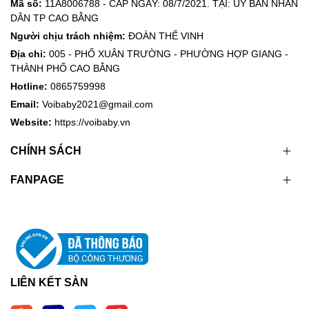
Mã số:
11A8006788 - CẤP NGÀY: 08/7/2021. TẠI: ỦY BAN NHÂN
DÂN TP CAO BẰNG
Người chịu trách nhiệm:
ĐOÀN THẾ VINH
Địa chỉ:
005 - PHỐ XUÂN TRƯỜNG - PHƯỜNG HỢP GIANG -
THÀNH PHỐ CAO BẰNG
Hotline:
0865759998
Email:
Voibaby2021@gmail.com
Website:
https://voibaby.vn
CHÍNH SÁCH
FANPAGE
LIÊN KẾT SÀN