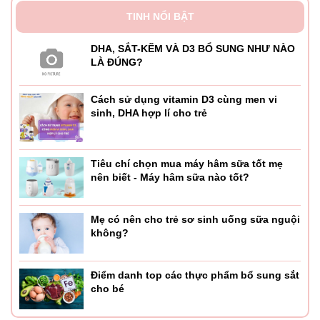
TINH NỔI BẬT
DHA, SẮT-KẼM VÀ D3 BỔ SUNG NHƯ NÀO
LÀ ĐÚNG?
Cách sử dụng vitamin D3 cùng men vi
sinh, DHA hợp lí cho trẻ
Tiêu chí chọn mua máy hâm sữa tốt mẹ
nên biết - Máy hâm sữa nào tốt?
Mẹ có nên cho trẻ sơ sinh uống sữa nguội
không?
Điểm danh top các thực phẩm bổ sung sắt
cho bé