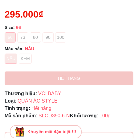
295.000₫
Size:
66
66
73
80
90
100
Màu sắc:
NÂU
NÂU
KEM
HẾT HÀNG
Thương hiệu:
VOI BABY
Loại:
QUẦN ÁO STYLE
Tình trạng:
Hết hàng
Mã sản phẩm:
SLOD390-6-N
Khối lượng:
100g
Khuyến mãi đặc biệt !!!