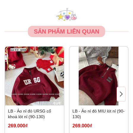
SẢN PHẨM LIÊN QUAN
LB - Áo nỉ đỏ URSG cổ
LB - Áo nỉ đỏ MIU lót nỉ (90-
khoá lót nỉ (90-130)
130)
269.000₫
269.000₫