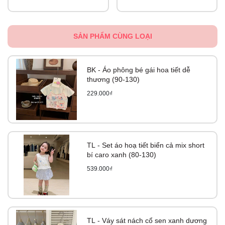
SẢN PHẨM CÙNG LOẠI
BK - Áo phông bé gái hoa tiết dễ
thương (90-130)
229.000₫
TL - Set áo hoạ tiết biển cả mix short
bí caro xanh (80-130)
539.000₫
TL - Váy sát nách cổ sen xanh dương