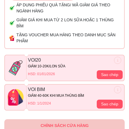
ÁP DỤNG PHIẾU QUÀ TẶNG/ MÃ GIẢM GIÁ THEO
NGÀNH HÀNG
GIẢM GIÁ KHI MUA TỪ 2 LON SỮA HOẶC 1 THÙNG
BỈM
TẶNG VOUCHER MUA HÀNG THEO DANH MỤC SẢN
PHẨM
VOI20
GIẢM 10-20K/LON SỮA
HSD: 01/01/2026
Sao chép
VOI BIM
GIẢM 40-60K KHI MUA THÙNG BỈM
HSD: 1/1/2024
Sao chép
CHÍNH SÁCH CỬA HÀNG