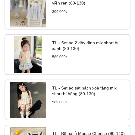
viền ren (80-130)
309.000₫
TL - Set áo 2 dây đính mix short bí
xanh (80-130)
589.000₫
TL - Set áo sát nách xoè tầng mix
short bí hồng (80-130)
589.000₫
TL - Bộ ba lỗ Mouse Cheese (90-140)