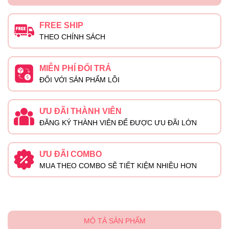
FREE SHIP
THEO CHÍNH SÁCH
MIỄN PHÍ ĐỔI TRẢ
ĐỐI VỚI SẢN PHẨM LỖI
ƯU ĐÃI THÀNH VIÊN
ĐĂNG KÝ THÀNH VIÊN ĐỂ ĐƯỢC ƯU ĐÃI LỚN
ƯU ĐÃI COMBO
MUA THEO COMBO SẼ TIẾT KIỆM NHIỀU HƠN
MÔ TẢ SẢN PHẨM