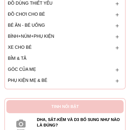
ĐỒ DÙNG THIẾT YẾU
ĐỒ CHƠI CHO BÉ
BÉ ĂN - BÉ UỐNG
BÌNH+NÚM+PHỤ KIỆN
XE CHO BÉ
BỈM & TÃ
GÓC CỦA MẸ
PHỤ KIỆN MẸ & BÉ
TINH NỔI BẬT
DHA, SẮT-KẼM VÀ D3 BỔ SUNG NHƯ NÀO
LÀ ĐÚNG?