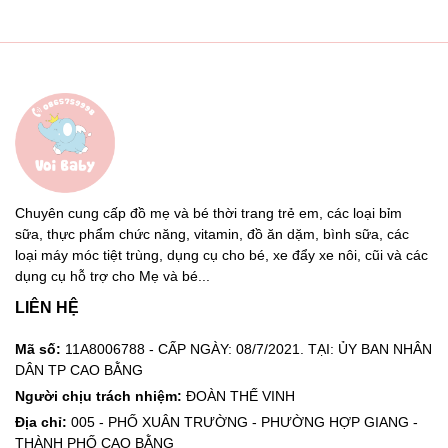
Chuyên cung cấp đồ mẹ và bé thời trang trẻ em, các loại bỉm
sữa, thực phẩm chức năng, vitamin, đồ ăn dặm, bình sữa, các
loại máy móc tiệt trùng, dụng cụ cho bé, xe đẩy xe nôi, cũi và các
dụng cụ hỗ trợ cho Mẹ và bé...
LIÊN HỆ
Mã số:
11A8006788 - CẤP NGÀY: 08/7/2021. TẠI: ỦY BAN NHÂN
DÂN TP CAO BẰNG
Người chịu trách nhiệm:
ĐOÀN THẾ VINH
Địa chỉ:
005 - PHỐ XUÂN TRƯỜNG - PHƯỜNG HỢP GIANG -
THÀNH PHỐ CAO BẰNG