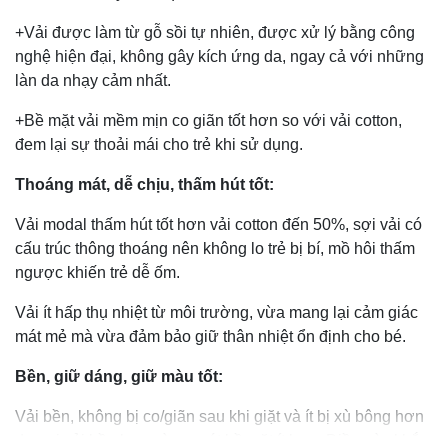
+Vải được làm từ gỗ sồi tự nhiên, được xử lý bằng công
nghệ hiện đại, không gây kích ứng da, ngay cả với những
làn da nhạy cảm nhất.
+Bề mặt vải mềm mịn co giãn tốt hơn so với vải cotton,
đem lại sự thoải mái cho trẻ khi sử dụng.
Thoáng mát, dễ chịu, thấm hút tốt:
Vải modal thấm hút tốt hơn vải cotton đến 50%, sợi vải có
cấu trúc thông thoáng nên không lo trẻ bị bí, mồ hôi thấm
ngược khiến trẻ dễ ốm.
Vải ít hấp thụ nhiệt từ môi trường, vừa mang lại cảm giác
mát mẻ mà vừa đảm bảo giữ thân nhiệt ổn định cho bé.
Bền, giữ dáng, giữ màu tốt:
Vải bền, không bị co/giãn sau khi giặt và ít bị xù bông hơn
do sợi vải bền hơn và ma sát bề mặt ít hơn. Điều này khắc