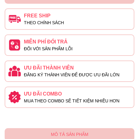
FREE SHIP
THEO CHÍNH SÁCH
MIỄN PHÍ ĐỔI TRẢ
ĐỐI VỚI SẢN PHẨM LỖI
ƯU ĐÃI THÀNH VIÊN
ĐĂNG KÝ THÀNH VIÊN ĐỂ ĐƯỢC ƯU ĐÃI LỚN
ƯU ĐÃI COMBO
MUA THEO COMBO SẼ TIẾT KIỆM NHIỀU HƠN
MÔ TẢ SẢN PHẨM