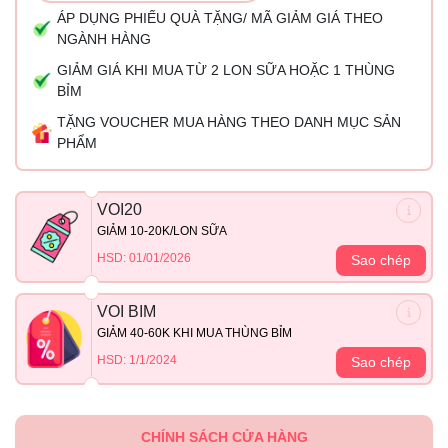
ÁP DỤNG PHIẾU QUÀ TẶNG/ MÃ GIẢM GIÁ THEO
NGÀNH HÀNG
GIẢM GIÁ KHI MUA TỪ 2 LON SỮA HOẶC 1 THÙNG
BỈM
TẶNG VOUCHER MUA HÀNG THEO DANH MỤC SẢN
PHẨM
VOI20
GIẢM 10-20K/LON SỮA
HSD: 01/01/2026
Sao chép
VOI BIM
GIẢM 40-60K KHI MUA THÙNG BỈM
HSD: 1/1/2024
Sao chép
CHÍNH SÁCH CỬA HÀNG