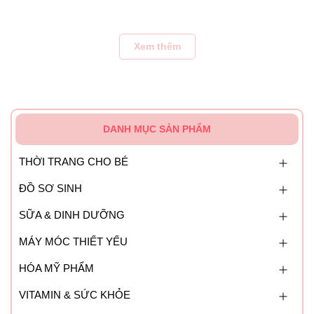
phục được nhược điểm của loại vải cotton vốn dễ cứng,
rão sau nhiều lần giặt.
Xem thêm
Vải modal giữ màu tốt, không dễ phai màu khi giặt.
DANH MỤC SẢN PHẨM
THỜI TRANG CHO BÉ
ĐỒ SƠ SINH
SỮA & DINH DƯỠNG
MÁY MÓC THIẾT YẾU
HÓA MỸ PHẨM
VITAMIN & SỨC KHỎE