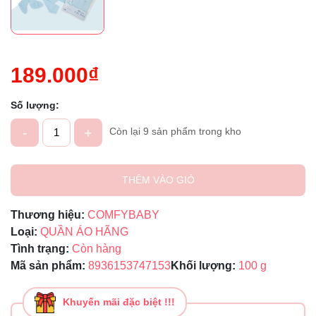
189.000₫
Số lượng:
-
+
Còn lại 9 sản phẩm trong kho
THÊM VÀO GIỎ
Thương hiệu:
COMFYBABY
Loại:
QUẦN ÁO HÃNG
Tình trạng:
Còn hàng
Mã sản phẩm:
8936153747153
Khối lượng:
100 g
Khuyến mãi đặc biệt !!!