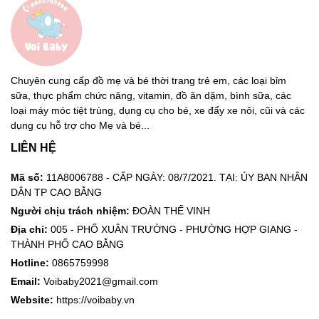
Chuyên cung cấp đồ mẹ và bé thời trang trẻ em, các loại bỉm
sữa, thực phẩm chức năng, vitamin, đồ ăn dặm, bình sữa, các
loại máy móc tiệt trùng, dụng cụ cho bé, xe đẩy xe nôi, cũi và các
dụng cụ hỗ trợ cho Mẹ và bé...
LIÊN HỆ
Mã số:
11A8006788 - CẤP NGÀY: 08/7/2021. TẠI: ỦY BAN NHÂN
DÂN TP CAO BẰNG
Người chịu trách nhiệm:
ĐOÀN THẾ VINH
Địa chỉ:
005 - PHỐ XUÂN TRƯỜNG - PHƯỜNG HỢP GIANG -
THÀNH PHỐ CAO BẰNG
Hotline:
0865759998
Email:
Voibaby2021@gmail.com
Website:
https://voibaby.vn