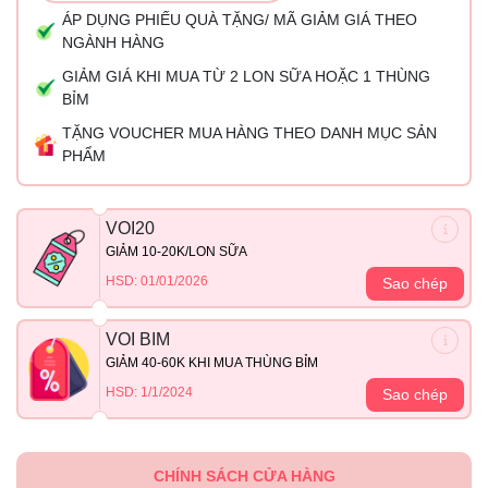
ÁP DỤNG PHIẾU QUÀ TẶNG/ MÃ GIẢM GIÁ THEO
NGÀNH HÀNG
GIẢM GIÁ KHI MUA TỪ 2 LON SỮA HOẶC 1 THÙNG
BỈM
TẶNG VOUCHER MUA HÀNG THEO DANH MỤC SẢN
PHẨM
VOI20
GIẢM 10-20K/LON SỮA
HSD: 01/01/2026
Sao chép
VOI BIM
GIẢM 40-60K KHI MUA THÙNG BỈM
HSD: 1/1/2024
Sao chép
CHÍNH SÁCH CỬA HÀNG