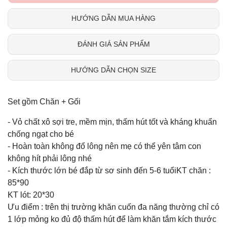
HƯỚNG DẪN MUA HÀNG
ĐÁNH GIÁ SẢN PHẨM
HƯỚNG DẪN CHỌN SIZE
Set gồm Chăn + Gối
- Vỏ chất xô sợi tre, mềm mịn, thấm hút tốt và kháng khuẩn
chống ngạt cho bé
- Hoàn toàn không đổ lông nên mẹ có thể yên tâm con
không hít phải lông nhé
- Kích thước lớn bé đắp từ sơ sinh đến 5-6 tuổiKT chăn :
85*90
KT lót: 20*30
Ưu điểm : trên thị trường khăn cuốn đa năng thường chỉ có
1 lớp mỏng ko đủ độ thấm hút để làm khăn tắm kích thước