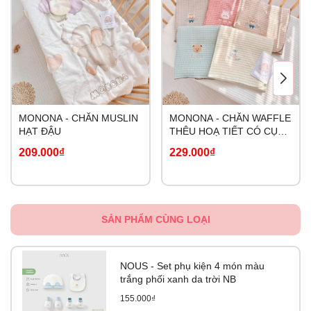
MONONA - CHĂN MUSLIN
MONONA - CHĂN WAFFLE
HẠT ĐẬU
THÊU HOẠ TIẾT CÓ CỤC
BÔNG
209.000₫
229.000₫
SẢN PHẨM CÙNG LOẠI
NOUS - Set phụ kiện 4 món màu
trắng phối xanh da trời NB
155.000₫