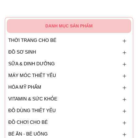
DANH MỤC SẢN PHẨM
THỜI TRANG CHO BÉ
ĐỒ SƠ SINH
SỮA & DINH DƯỠNG
MÁY MÓC THIẾT YẾU
HÓA MỸ PHẨM
VITAMIN & SỨC KHỎE
ĐỒ DÙNG THIẾT YẾU
ĐỒ CHƠI CHO BÉ
BÉ ĂN - BÉ UỐNG