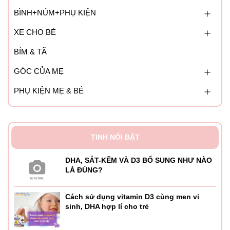
BÌNH+NÚM+PHỤ KIỆN
XE CHO BÉ
BỈM & TÃ
GÓC CỦA MẸ
PHỤ KIỆN MẸ & BÉ
TINH NỔI BẬT
DHA, SẮT-KẼM VÀ D3 BỔ SUNG NHƯ NÀO
LÀ ĐÚNG?
Cách sử dụng vitamin D3 cùng men vi
sinh, DHA hợp lí cho trẻ