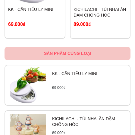
KK - CÂN TIỂU LY MINI
KICHILACHI - TÚI NHAI ĂN
DẶM CHỐNG HÓC
69.000₫
89.000₫
SẢN PHẨM CÙNG LOẠI
KK - CÂN TIỂU LY MINI
69.000₫
KICHILACHI - TÚI NHAI ĂN DẶM
CHỐNG HÓC
89.000₫