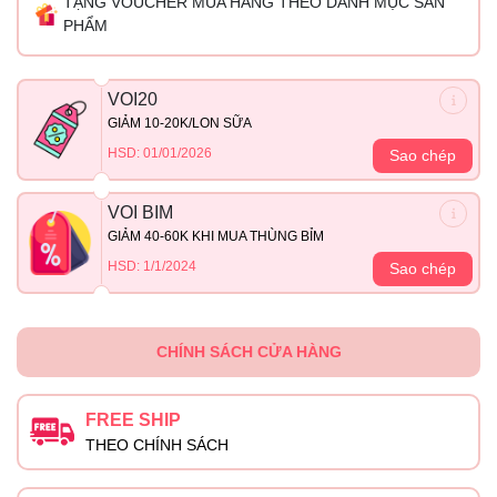
TẶNG VOUCHER MUA HÀNG THEO DANH MỤC SẢN
PHẨM
VOI20
GIẢM 10-20K/LON SỮA
HSD: 01/01/2026
Sao chép
VOI BIM
GIẢM 40-60K KHI MUA THÙNG BỈM
HSD: 1/1/2024
Sao chép
CHÍNH SÁCH CỬA HÀNG
FREE SHIP
THEO CHÍNH SÁCH