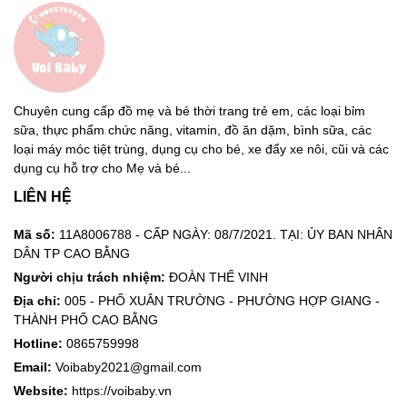
Chuyên cung cấp đồ mẹ và bé thời trang trẻ em, các loại bỉm
sữa, thực phẩm chức năng, vitamin, đồ ăn dặm, bình sữa, các
loại máy móc tiệt trùng, dụng cụ cho bé, xe đẩy xe nôi, cũi và các
dụng cụ hỗ trợ cho Mẹ và bé...
LIÊN HỆ
Mã số:
11A8006788 - CẤP NGÀY: 08/7/2021. TẠI: ỦY BAN NHÂN
DÂN TP CAO BẰNG
Người chịu trách nhiệm:
ĐOÀN THẾ VINH
Địa chỉ:
005 - PHỐ XUÂN TRƯỜNG - PHƯỜNG HỢP GIANG -
THÀNH PHỐ CAO BẰNG
Hotline:
0865759998
Email:
Voibaby2021@gmail.com
Website:
https://voibaby.vn