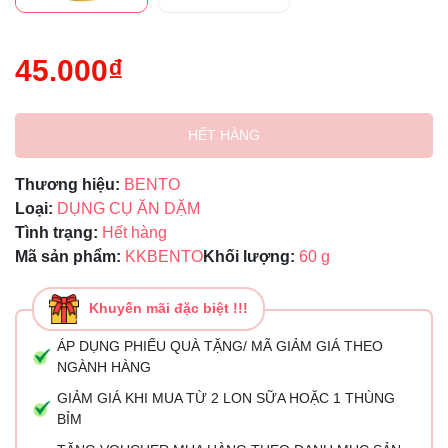
45.000₫
HẾT HÀNG
Thương hiệu:
BENTO
Loại:
DỤNG CỤ ĂN DẶM
Tình trạng:
Hết hàng
Mã sản phẩm:
KKBENTO
Khối lượng:
60 g
Khuyến mãi đặc biệt !!!
ÁP DỤNG PHIẾU QUÀ TẶNG/ MÃ GIẢM GIÁ THEO
NGÀNH HÀNG
GIẢM GIÁ KHI MUA TỪ 2 LON SỮA HOẶC 1 THÙNG
BỈM