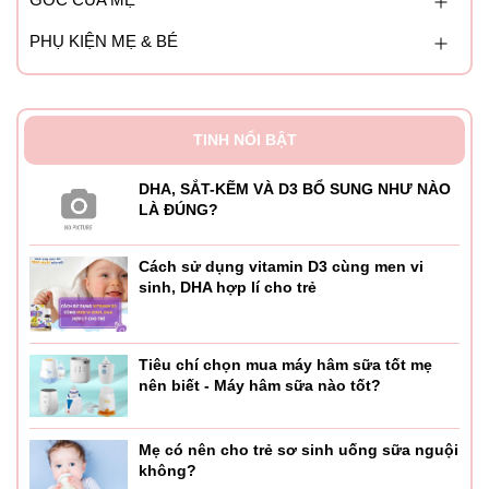
PHỤ KIỆN MẸ & BÉ
TINH NỔI BẬT
DHA, SẮT-KẼM VÀ D3 BỔ SUNG NHƯ NÀO
LÀ ĐÚNG?
Cách sử dụng vitamin D3 cùng men vi
sinh, DHA hợp lí cho trẻ
Tiêu chí chọn mua máy hâm sữa tốt mẹ
nên biết - Máy hâm sữa nào tốt?
Mẹ có nên cho trẻ sơ sinh uống sữa nguội
không?