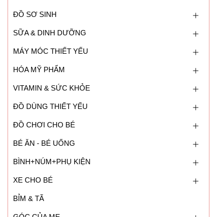
ĐỒ SƠ SINH
SỮA & DINH DƯỠNG
MÁY MÓC THIẾT YẾU
HÓA MỸ PHẨM
VITAMIN & SỨC KHỎE
ĐỒ DÙNG THIẾT YẾU
ĐỒ CHƠI CHO BÉ
BÉ ĂN - BÉ UỐNG
BÌNH+NÚM+PHỤ KIỆN
XE CHO BÉ
BỈM & TÃ
GÓC CỦA MẸ