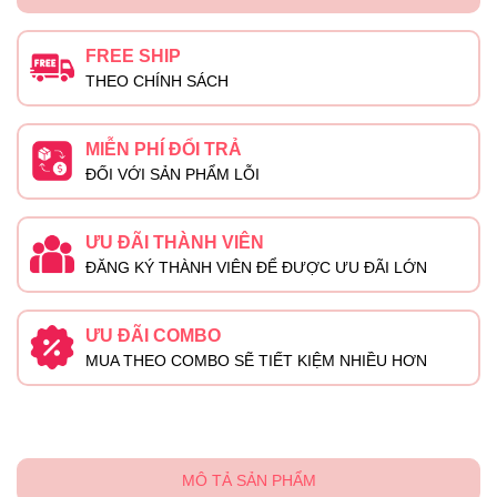
FREE SHIP
THEO CHÍNH SÁCH
MIỄN PHÍ ĐỔI TRẢ
ĐỐI VỚI SẢN PHẨM LỖI
ƯU ĐÃI THÀNH VIÊN
ĐĂNG KÝ THÀNH VIÊN ĐỂ ĐƯỢC ƯU ĐÃI LỚN
ƯU ĐÃI COMBO
MUA THEO COMBO SẼ TIẾT KIỆM NHIỀU HƠN
MÔ TẢ SẢN PHẨM