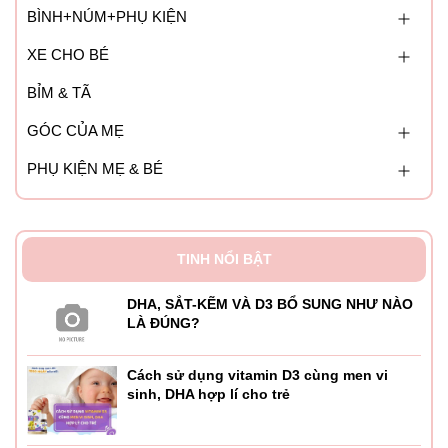
BÌNH+NÚM+PHỤ KIỆN
XE CHO BÉ
BỈM & TÃ
GÓC CỦA MẸ
PHỤ KIỆN MẸ & BÉ
TINH NỔI BẬT
DHA, SẮT-KẼM VÀ D3 BỔ SUNG NHƯ NÀO
LÀ ĐÚNG?
Cách sử dụng vitamin D3 cùng men vi
sinh, DHA hợp lí cho trẻ