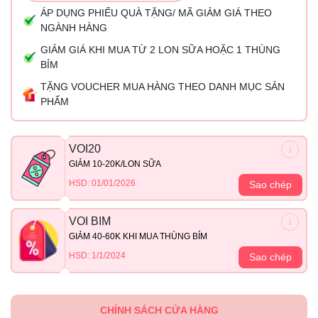
ÁP DỤNG PHIẾU QUÀ TẶNG/ MÃ GIẢM GIÁ THEO
NGÀNH HÀNG
GIẢM GIÁ KHI MUA TỪ 2 LON SỮA HOẶC 1 THÙNG
BỈM
TẶNG VOUCHER MUA HÀNG THEO DANH MỤC SẢN
PHẨM
VOI20
GIẢM 10-20K/LON SỮA
HSD: 01/01/2026
Sao chép
VOI BIM
GIẢM 40-60K KHI MUA THÙNG BỈM
HSD: 1/1/2024
Sao chép
CHÍNH SÁCH CỬA HÀNG