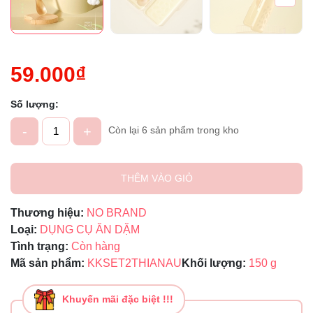
59.000₫
Số lượng:
-
+
Còn lại 6 sản phẩm trong kho
THÊM VÀO GIỎ
Thương hiệu:
NO BRAND
Loại:
DỤNG CỤ ĂN DẶM
Tình trạng:
Còn hàng
Mã sản phẩm:
KKSET2THIANAU
Khối lượng:
150 g
Khuyến mãi đặc biệt !!!