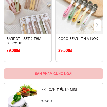
BARROT - SET 2 THÌA
COCO BEAR - THÌA INOX
SILICONE
79.000₫
29.000₫
SẢN PHẨM CÙNG LOẠI
KK - CÂN TIỂU LY MINI
69.000₫