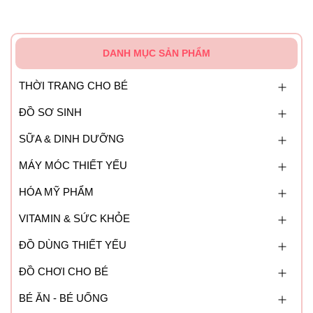
DANH MỤC SẢN PHẨM
THỜI TRANG CHO BÉ
ĐỒ SƠ SINH
SỮA & DINH DƯỠNG
MÁY MÓC THIẾT YẾU
HÓA MỸ PHẨM
VITAMIN & SỨC KHỎE
ĐỒ DÙNG THIẾT YẾU
ĐỒ CHƠI CHO BÉ
BÉ ĂN - BÉ UỐNG