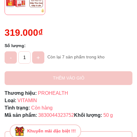
319.000₫
Số lượng:
-
+
Còn lại 7 sản phẩm trong kho
THÊM VÀO GIỎ
Thương hiệu:
PROHEALTH
Loại:
VITAMIN
Tình trạng:
Còn hàng
Mã sản phẩm:
3830044323752
Khối lượng:
50 g
Khuyến mãi đặc biệt !!!