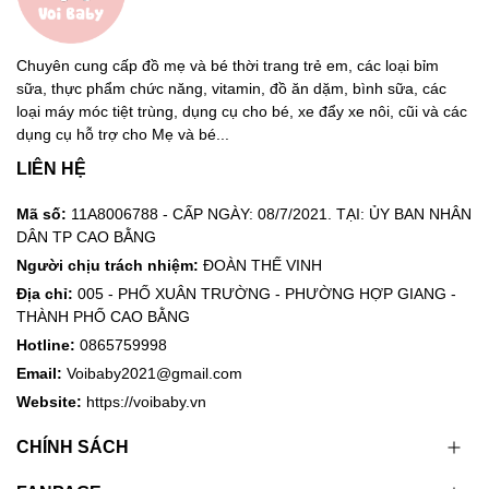
Chuyên cung cấp đồ mẹ và bé thời trang trẻ em, các loại bỉm
sữa, thực phẩm chức năng, vitamin, đồ ăn dặm, bình sữa, các
loại máy móc tiệt trùng, dụng cụ cho bé, xe đẩy xe nôi, cũi và các
dụng cụ hỗ trợ cho Mẹ và bé...
LIÊN HỆ
Mã số:
11A8006788 - CẤP NGÀY: 08/7/2021. TẠI: ỦY BAN NHÂN
DÂN TP CAO BẰNG
Người chịu trách nhiệm:
ĐOÀN THẾ VINH
Địa chỉ:
005 - PHỐ XUÂN TRƯỜNG - PHƯỜNG HỢP GIANG -
THÀNH PHỐ CAO BẰNG
Hotline:
0865759998
Email:
Voibaby2021@gmail.com
Website:
https://voibaby.vn
CHÍNH SÁCH