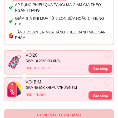
ÁP DỤNG PHIẾU QUÀ TẶNG/ MÃ GIẢM GIÁ THEO
NGÀNH HÀNG
GIẢM GIÁ KHI MUA TỪ 2 LON SỮA HOẶC 1 THÙNG
BỈM
TẶNG VOUCHER MUA HÀNG THEO DANH MỤC SẢN
PHẨM
VOI20
GIẢM 10-20K/LON SỮA
HSD: 01/01/2026
Sao chép
VOI BIM
GIẢM 40-60K KHI MUA THÙNG BỈM
HSD: 1/1/2024
Sao chép
CHÍNH SÁCH CỬA HÀNG