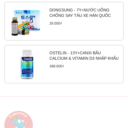
DONGSUNG - 7Y+NƯỚC UỐNG
CHỐNG SAY TÀU XE HÀN QUỐC
26.000₫
OSTELIN - 13Y+CANXI BẦU
CALCIUM & VITAMIN D3 NHẬP KHẨU
398.000₫