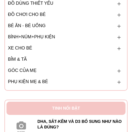
ĐỒ DÙNG THIẾT YẾU
ĐỒ CHƠI CHO BÉ
BÉ ĂN - BÉ UỐNG
BÌNH+NÚM+PHỤ KIỆN
XE CHO BÉ
BỈM & TÃ
GÓC CỦA MẸ
PHỤ KIỆN MẸ & BÉ
TINH NỔI BẬT
DHA, SẮT-KẼM VÀ D3 BỔ SUNG NHƯ NÀO
LÀ ĐÚNG?