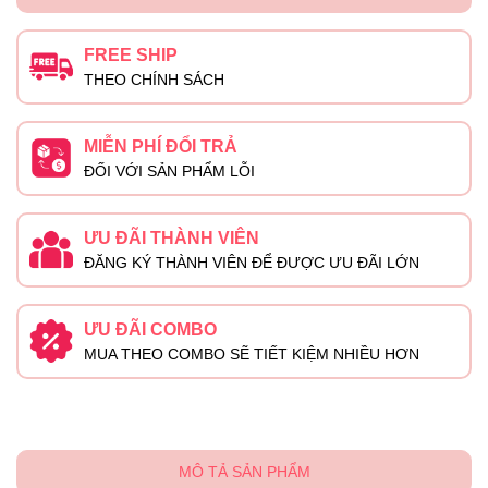
FREE SHIP
THEO CHÍNH SÁCH
MIỄN PHÍ ĐỔI TRẢ
ĐỐI VỚI SẢN PHẨM LỖI
ƯU ĐÃI THÀNH VIÊN
ĐĂNG KÝ THÀNH VIÊN ĐỂ ĐƯỢC ƯU ĐÃI LỚN
ƯU ĐÃI COMBO
MUA THEO COMBO SẼ TIẾT KIỆM NHIỀU HƠN
MÔ TẢ SẢN PHẨM