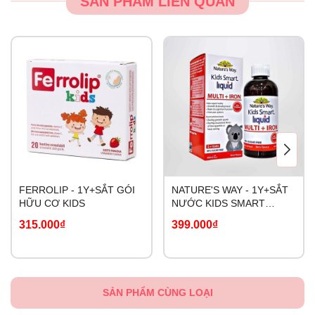
SẢN PHẨM LIÊN QUAN
FERROLIP - 1Y+SẮT GÓI
NATURE'S WAY - 1Y+SẮT
HỮU CƠ KIDS
NƯỚC KIDS SMART
LIQUID MULTI+IRON
315.000₫
399.000₫
SẢN PHẨM CÙNG LOẠI