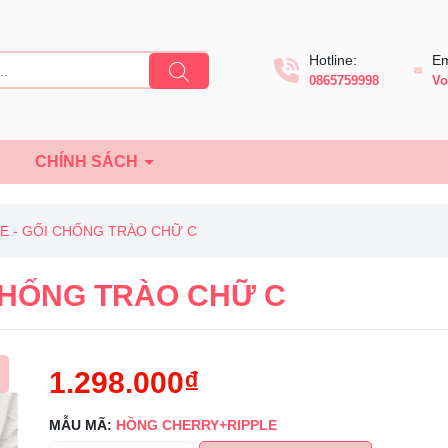
Hotline:
Em
0865759998
Vo
Ệ
CHÍNH SÁCH
E - GỐI CHỐNG TRÀO CHỮ C
CHỐNG TRÀO CHỮ C
1.298.000₫
MẪU MÃ:
HỒNG CHERRY+RIPPLE