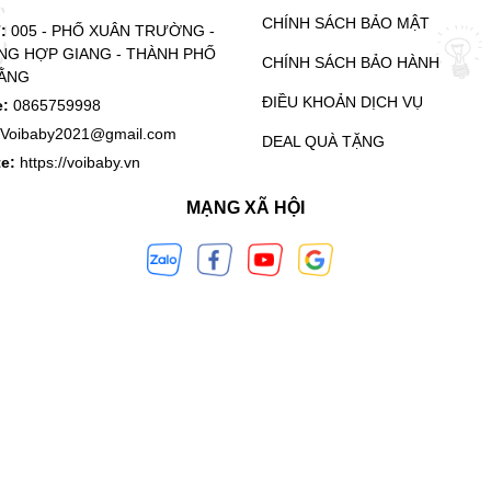
CHÍNH SÁCH BẢO MẬT
ỉ:
005 - PHỐ XUÂN TRƯỜNG -
G HỢP GIANG - THÀNH PHỐ
CHÍNH SÁCH BẢO HÀNH
ẰNG
ĐIỀU KHOẢN DỊCH VỤ
e:
0865759998
Voibaby2021@gmail.com
DEAL QUÀ TẶNG
te:
https://voibaby.vn
MẠNG XÃ HỘI