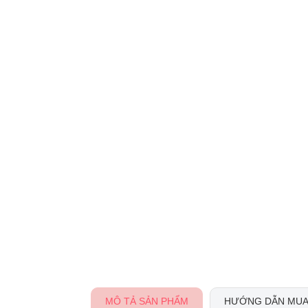
MÔ TẢ SẢN PHẨM
HƯỚNG DẪN MUA