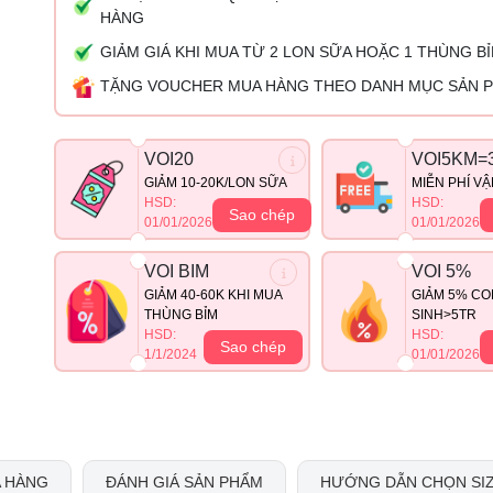
HÀNG
GIẢM GIÁ KHI MUA TỪ 2 LON SỮA HOẶC 1 THÙNG B
TẶNG VOUCHER MUA HÀNG THEO DANH MỤC SẢN 
VOI20
VOI5KM=
GIẢM 10-20K/LON SỮA
MIỄN PHÍ V
HSD:
HSD:
Sao chép
01/01/2026
01/01/2026
VOI BIM
VOI 5%
GIẢM 40-60K KHI MUA
GIẢM 5% CO
THÙNG BỈM
SINH>5TR
HSD:
HSD:
Sao chép
1/1/2024
01/01/2026
 HÀNG
ĐÁNH GIÁ SẢN PHẨM
HƯỚNG DẪN CHỌN SI