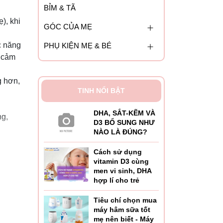
BỈM & TÃ
), khi
GÓC CỦA MẸ
c năng
PHỤ KIỆN MẸ & BÉ
é cảm
g hơn,
TINH NỔI BẬT
DHA, SẮT-KẼM VÀ
ng,
D3 BỔ SUNG NHƯ
NÀO LÀ ĐÚNG?
Cách sử dụng
vitamin D3 cùng
tượng
men vi sinh, DHA
hợp lí cho trẻ
 và trí
Tiêu chí chọn mua
máy hâm sữa tốt
mẹ nên biết - Máy