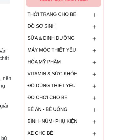
THỜI TRANG CHO BÉ
ĐỒ SƠ SINH
SỮA & DINH DƯỠNG
MÁY MÓC THIẾT YẾU
sản
chất
HÓA MỸ PHẨM
VITAMIN & SỨC KHỎE
g, nên
ĐỒ DÙNG THIẾT YẾU
ởng
ĐỒ CHƠI CHO BÉ
giải
BÉ ĂN - BÉ UỐNG
BÌNH+NÚM+PHỤ KIỆN
XE CHO BÉ
é bú