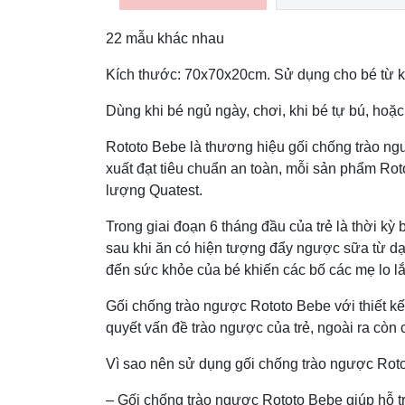
22 mẫu khác nhau
Kích thước: 70x70x20cm. Sử dụng cho bé từ k
Dùng khi bé ngủ ngày, chơi, khi bé tự bú, hoặ
Rototo Bebe là thương hiệu gối chống trào ngư
xuất đạt tiêu chuẩn an toàn, mỗi sản phẩm Ro
lượng Quatest.
Trong giai đoạn 6 tháng đầu của trẻ là thời kỳ
sau khi ăn có hiện tượng đẩy ngược sữa từ d
đến sức khỏe của bé khiến các bố các mẹ lo l
Gối chống trào ngược Rototo Bebe với thiết k
quyết vấn đề trào ngược của trẻ, ngoài ra còn c
Vì sao nên sử dụng gối chống trào ngược Rot
– Gối chống trào ngược Rototo Bebe giúp hỗ tr