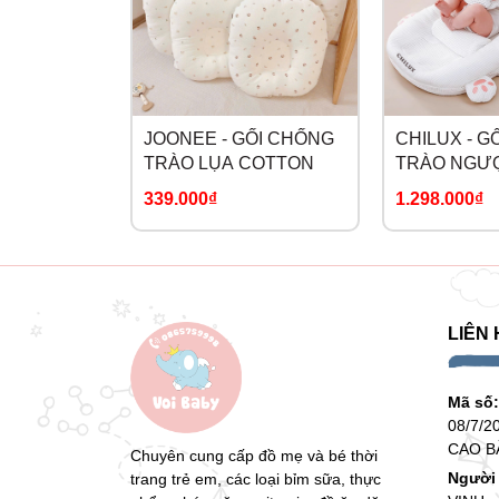
JOONEE - GỐI CHỐNG
CHILUX - G
TRÀO LỤA COTTON
TRÀO NGƯ
HỒNG
339.000₫
1.298.000₫
LIÊN 
Mã số
08/7/2
CAO B
Chuyên cung cấp đồ mẹ và bé thời
Người 
trang trẻ em, các loại bỉm sữa, thực