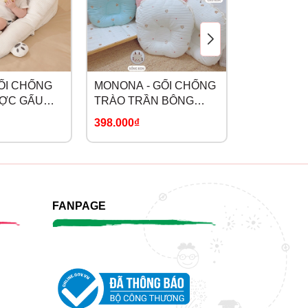
GỐI CHỐNG
MONONA - GỐI CHỐNG
MONONA - 
ỢC GẤU
TRÀO TRẦN BÔNG
NĂNG CÁ 
THÊU
398.000₫
198.000₫
FANPAGE