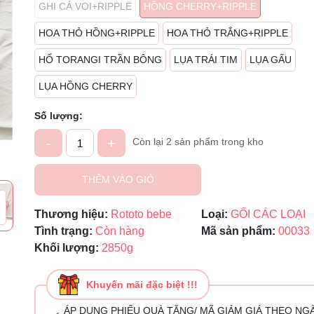
Mã giảm giá:
GHI CÁ VOI+RIPPLE
HỒNG CHERRY+RIPPLE
HOA THỎ HỒNG+RIPPLE
HOA THỎ TRẮNG+RIPPLE
Ngày hết hạn:
HỔ TORANGI TRẦN BÔNG
LỤA TRÁI TIM
LỤA GẤU
Điều kiện:
LỤA HỒNG CHERRY
Số lượng:
-
+
Còn lại 2 sản phẩm trong kho
THÊM VÀO GIỎ
Thương hiệu:
Rototo bebe
Loại:
GỐI CÁC LOẠI
Tình trạng:
Còn hàng
Mã sản phẩm:
00033
Khối lượng:
2850g
Khuyến mãi đặc biệt !!!
ÁP DỤNG PHIẾU QUÀ TẶNG/ MÃ GIẢM GIÁ THEO NG