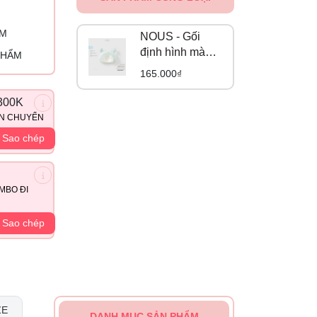
ỈM
NOUS - Gối
định hình màu
PHẨM
be phối xanh
165.000₫
hình con cua
300K
ẬN CHUYỂN
Sao chép
MBO ĐI
Sao chép
ZE
DANH MỤC SẢN PHẨM