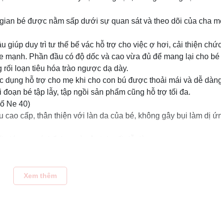
i gian bé được nằm sấp dưới sự quan sát và theo dõi của cha mẹ
 giúp duy trì tư thế bế vác hỗ trợ cho việc ợ hơi, cải thiện chứ
ỏe mạnh. Phần đầu có độ dốc và cao vừa đủ để mang lại cho b
 rối loạn tiêu hóa trào ngược dạ dày.
c dụng hỗ trợ cho mẹ khi cho con bú được thoải mái và dễ dàn
i đoạn bé tập lẫy, tập ngồi sản phẩm cũng hỗ trợ tối đa.
số Ne 40)
u cao cấp, thân thiện với làn da của bé, không gây bụi làm dị ứ
ối giúp mẹ có thể thay và vệ sinh gối dễ dàng
 gối có khóa kéo nên có thể thêm hoặc rút bớt bông theo ý muốn
ới độ đàn hồi tốt, giúp tăng tuổi thọ của sản phẩm, chống hiện 
Xem thêm
ược cho bé từ độ tuổi sơ sinh
t xinh xắn, phù hợp với trẻ nhỏ, đặc biệt còn kích thích thị giác