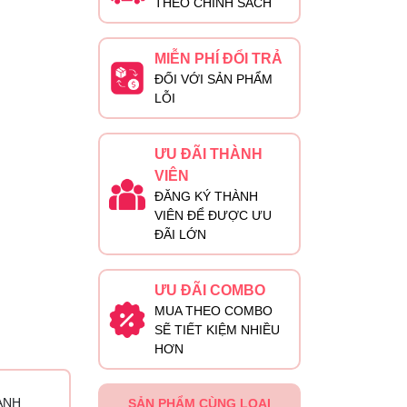
THEO CHÍNH SÁCH
MIỄN PHÍ ĐỔI TRẢ
ĐỐI VỚI SẢN PHẨM
LỖI
ƯU ĐÃI THÀNH
VIÊN
ĐĂNG KÝ THÀNH
VIÊN ĐỂ ĐƯỢC ƯU
ĐÃI LỚN
ƯU ĐÃI COMBO
MUA THEO COMBO
SẼ TIẾT KIỆM NHIỀU
HƠN
ÀNH
SẢN PHẨM CÙNG LOẠI