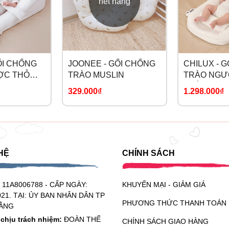
hết hàng
ỐI CHỐNG
JOONEE - GỐI CHỐNG
CHILUX - 
ỢC THỎ
TRÀO MUSLIN
TRÀO NGƯ
TRẮNG
329.000₫
1.298.000₫
HỆ
CHÍNH SÁCH
:
11A8006788 - CẤP NGÀY:
KHUYẾN MẠI - GIẢM GIÁ
021. TẠI: ỦY BAN NHÂN DÂN TP
PHƯƠNG THỨC THANH TOÁN
ẰNG
chịu trách nhiệm:
ĐOÀN THẾ
CHÍNH SÁCH GIAO HÀNG