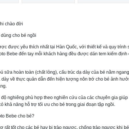
hi chào đời
c dùng cho bé ngồi
ợc được yêu thích nhất tại Hàn Quốc, với thiết kế và quy trình 
toto Bebe đến tay mỗi khách hàng đều được dán tem kiểm định 
 bú sữa hoàn toàn (chất lỏng), cấu trúc dạ dày của bé nằm ngan
ạ dày về thực quản dẫn đến hiện tượng nôn trớ cho bé ảnh hư
ắng.
ế độ nghiêng phù hợp theo nghiên cứu của các chuyên gia giúp 
ó khả năng hỗ trợ tối ưu cho bé trong giai đoạn tập ngồi.
oto Bebe cho bé?
ợ rất tốt cho các bé hay bị trào ngược, chống trào ngược khi b