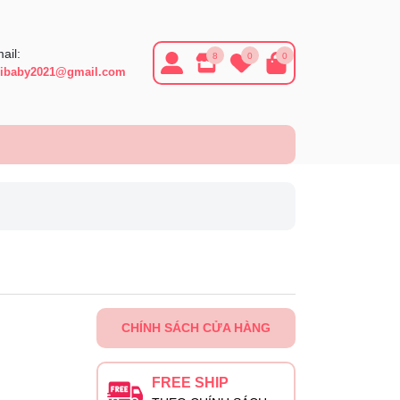
ail:
8
0
0
ibaby2021@gmail.com
CHÍNH SÁCH CỬA HÀNG
FREE SHIP