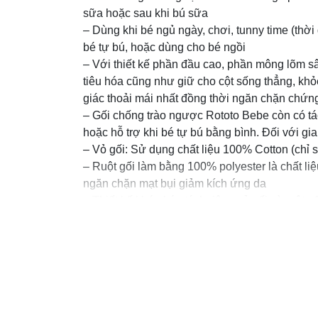
sữa hoặc sau khi bú sữa
– Dùng khi bé ngủ ngày, chơi, tunny time (thờ
bé tự bú, hoặc dùng cho bé ngồi
– Với thiết kế phần đầu cao, phần mông lõm sâu
tiêu hóa cũng như giữ cho cột sống thẳng, kh
giác thoải mái nhất đồng thời ngăn chặn chứng
– Gối chống trào ngược Rototo Bebe còn có tá
hoặc hỗ trợ khi bé tự bú bằng bình. Đối với gia
– Vỏ gối: Sử dụng chất liệu 100% Cotton (chỉ 
– Ruột gối làm bằng 100% polyester là chất liệ
ngăn chặn mạt bụi giảm kích ứng da
– Thiết kế khóa kéo tách riêng vỏ gối và ruột g
– Gối có thể điều chính giảm độ nghiêng: ruột
– Bông sử dụng cho ruột gối là bông cao cấp v
xẹp lún.
– Gối chống trào ngược Rototo Bebe sử dụng đ
– Sản phẩm được thiết kế với màu sắc và họa tiế
tò mò, khám phá thế giới màu sắc của bé.