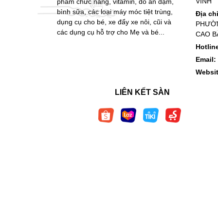
VINH
phẩm chức năng, vitamin, đồ ăn dặm,
bình sữa, các loại máy móc tiệt trùng,
Địa ch
dụng cụ cho bé, xe đẩy xe nôi, cũi và
PHƯỜN
các dụng cụ hỗ trợ cho Mẹ và bé...
CAO B
Hotlin
Email:
Websi
LIÊN KẾT SÀN