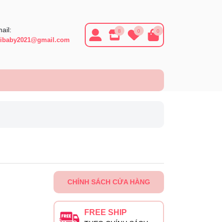
ail:
8
0
0
ibaby2021@gmail.com
CHÍNH SÁCH CỬA HÀNG
FREE SHIP