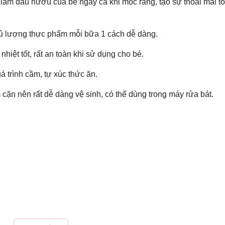
 làm đau nướu của bé ngay cả khi mọc răng, tạo sự thoải mái tố
ủ lượng thực phẩm mỗi bữa 1 cách dễ dàng.
ệt tốt, rất an toàn khi sử dụng cho bé.
 trình cầm, tự xúc thức ăn.
ặn nên rất dễ dàng vệ sinh, có thể dùng trong máy rửa bát.
.
ng như kim loại.