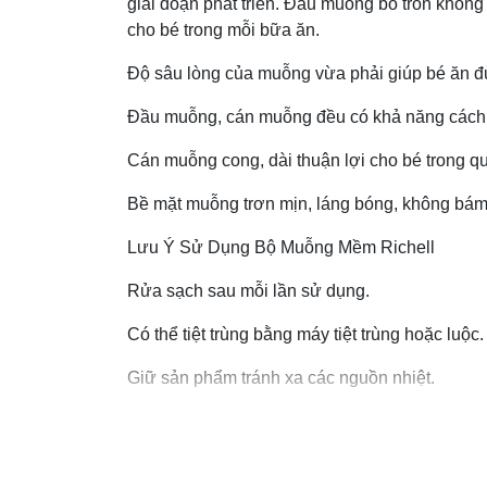
giai đoạn phát triển. Đầu muỗng bo tròn không
cho bé trong mỗi bữa ăn.
Độ sâu lòng của muỗng vừa phải giúp bé ăn đ
Đầu muỗng, cán muỗng đều có khả năng cách nhi
Cán muỗng cong, dài thuận lợi cho bé trong quá
Bề mặt muỗng trơn mịn, láng bóng, không bám c
Lưu Ý Sử Dụng Bộ Muỗng Mềm Richell
Rửa sạch sau mỗi lần sử dụng.
Có thể tiệt trùng bằng máy tiệt trùng hoặc luộc
Giữ sản phẩm tránh xa các nguồn nhiệt.
Không vệ sinh sản phẩm bằng các vật dụng cứ