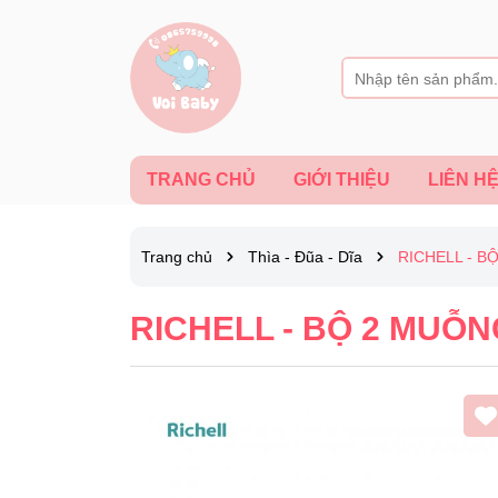
TRANG CHỦ
GIỚI THIỆU
LIÊN H
Trang chủ
Thìa - Đũa - Dĩa
RICHELL - B
RICHELL - BỘ 2 MUỖN