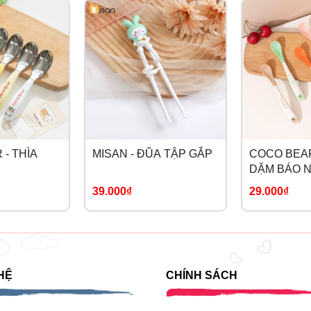
- THÌA
MISAN - ĐŨA TẬP GẮP
COCO BEAR
DẶM BÁO 
39.000₫
29.000₫
HỆ
CHÍNH SÁCH