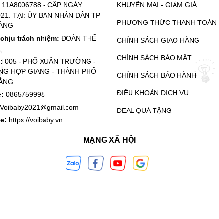
:
11A8006788 - CẤP NGÀY:
KHUYẾN MẠI - GIẢM GIÁ
021. TẠI: ỦY BAN NHÂN DÂN TP
PHƯƠNG THỨC THANH TOÁN
ẰNG
chịu trách nhiệm:
ĐOÀN THẾ
CHÍNH SÁCH GIAO HÀNG
CHÍNH SÁCH BẢO MẬT
ỉ:
005 - PHỐ XUÂN TRƯỜNG -
G HỢP GIANG - THÀNH PHỐ
CHÍNH SÁCH BẢO HÀNH
ẰNG
ĐIỀU KHOẢN DỊCH VỤ
e:
0865759998
Voibaby2021@gmail.com
DEAL QUÀ TẶNG
te:
https://voibaby.vn
MẠNG XÃ HỘI