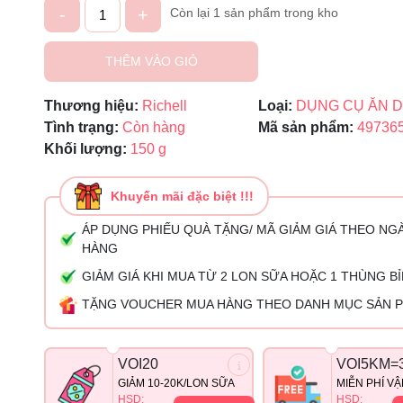
-
+
Còn lại 1 sản phẩm trong kho
Mã giảm giá:
Ngày hết hạn:
THÊM VÀO GIỎ
Điều kiện:
Thương hiệu:
Richell
Loại:
DỤNG CỤ ĂN 
Tình trạng:
Còn hàng
Mã sản phẩm:
49736
Khối lượng:
150 g
Khuyến mãi đặc biệt !!!
ÁP DỤNG PHIẾU QUÀ TẶNG/ MÃ GIẢM GIÁ THEO NG
HÀNG
GIẢM GIÁ KHI MUA TỪ 2 LON SỮA HOẶC 1 THÙNG B
TẶNG VOUCHER MUA HÀNG THEO DANH MỤC SẢN 
VOI20
VOI5KM=
GIẢM 10-20K/LON SỮA
MIỄN PHÍ V
HSD:
HSD: