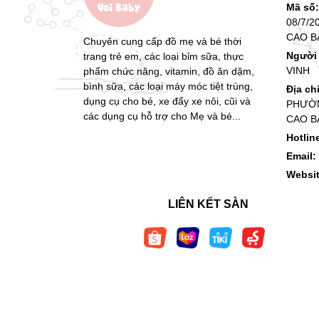
Mã số
08/7/2
CAO B
Chuyên cung cấp đồ mẹ và bé thời
Người 
trang trẻ em, các loại bỉm sữa, thực
VINH
phẩm chức năng, vitamin, đồ ăn dặm,
bình sữa, các loại máy móc tiệt trùng,
Địa ch
dụng cụ cho bé, xe đẩy xe nôi, cũi và
PHƯỜN
các dụng cụ hỗ trợ cho Mẹ và bé...
CAO B
Hotlin
Email:
Websi
LIÊN KẾT SÀN