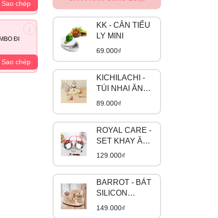
Sao chép
KK - CÂN TIỂU
LY MINI
MBO ĐI
69.000₫
Sao chép
KICHILACHI -
TÚI NHAI ĂN
DẶM CHỐNG
89.000₫
HÓC
ROYAL CARE -
SET KHAY ĂN
3 MÓN INOX Ô
129.000₫
TÔ RC-2020-
0805
BARROT - BÁT
SILICON
CUPCAKE
149.000₫