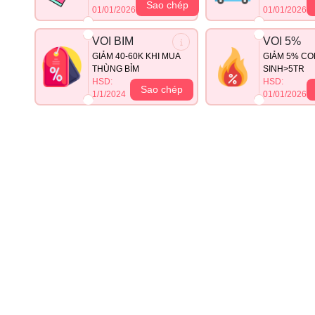
Sao chép
01/01/2026
01/01/2026
VOI BIM
VOI 5%
GIẢM 40-60K KHI MUA
GIẢM 5% CO
THÙNG BỈM
SINH>5TR
HSD:
HSD:
Sao chép
1/1/2024
01/01/2026