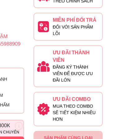
THEO CHÍNH SÁCH
MIỄN PHÍ ĐỔI TRẢ
ĐỐI VỚI SẢN PHẨM
LỖI
DẶM
55988909
ƯU ĐÃI THÀNH
VIÊN
ĐĂNG KÝ THÀNH
VIÊN ĐỂ ĐƯỢC ƯU
ÀNH
ĐÃI LỚN
ỈM
ƯU ĐÃI COMBO
PHẨM
MUA THEO COMBO
SẼ TIẾT KIỆM NHIỀU
HƠN
300K
ẬN CHUYỂN
SẢN PHẨM CÙNG LOẠI