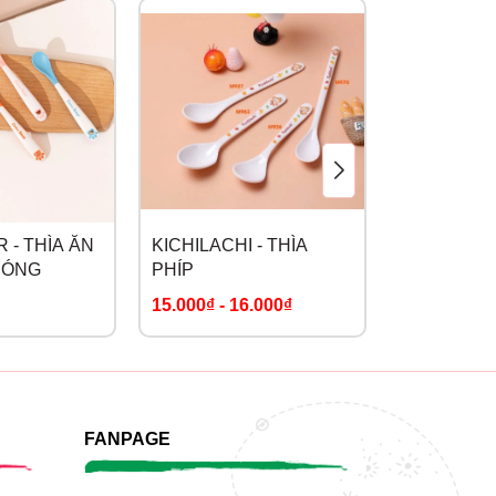
 - THÌA ĂN
KICHILACHI - THÌA
MOAZ - TH
NÓNG
PHÍP
NHIỆT MB-
15.000₫
-
16.000₫
298.000₫
FANPAGE