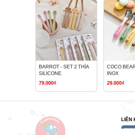
BARROT - SET 2 THÌA
COCO BEAR 
SILICONE
INOX
79.000₫
29.000₫
LIÊN 