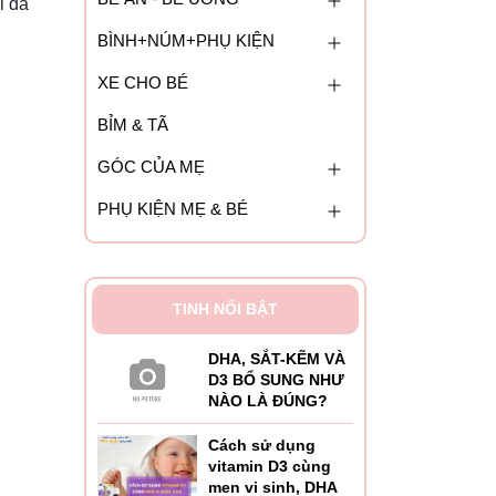
i đa
BÌNH+NÚM+PHỤ KIỆN
XE CHO BÉ
BỈM & TÃ
GÓC CỦA MẸ
PHỤ KIỆN MẸ & BÉ
TINH NỔI BẬT
DHA, SẮT-KẼM VÀ
D3 BỔ SUNG NHƯ
NÀO LÀ ĐÚNG?
Cách sử dụng
vitamin D3 cùng
men vi sinh, DHA