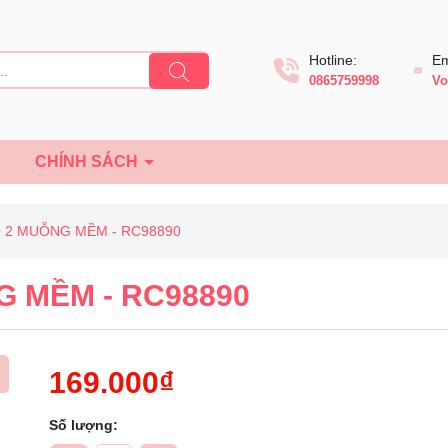
Hotline:
Em
0865759998
Vo
Ệ
CHÍNH SÁCH
Ộ 2 MUỖNG MỀM - RC98890
G MỀM - RC98890
169.000₫
Số lượng: