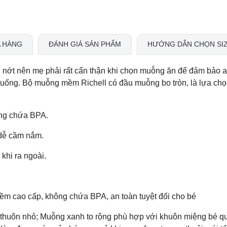
 HÀNG
ĐÁNH GIÁ SẢN PHẨM
HƯỚNG DẪN CHỌN SI
 nớt nên mẹ phải rất cẩn thận khi chọn muỗng ăn để đảm bảo a
n uống. Bộ muỗng mềm Richell có đầu muỗng bo tròn, là lựa ch
ông chứa BPA.
 dễ cầm nắm.
khi ra ngoài.
m cao cấp, không chứa BPA, an toàn tuyệt đối cho bé
thuôn nhỏ; Muỗng xanh to rộng phù hợp với khuôn miệng bé q