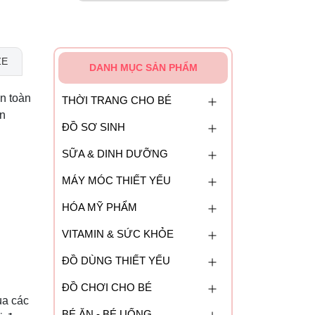
ZE
DANH MỤC SẢN PHẨM
n toàn
THỜI TRANG CHO BÉ
ọn
ĐỒ SƠ SINH
SỮA & DINH DƯỠNG
MÁY MÓC THIẾT YẾU
HÓA MỸ PHẨM
VITAMIN & SỨC KHỎE
ĐỒ DÙNG THIẾT YẾU
ĐỒ CHƠI CHO BÉ
ua các
BÉ ĂN - BÉ UỐNG