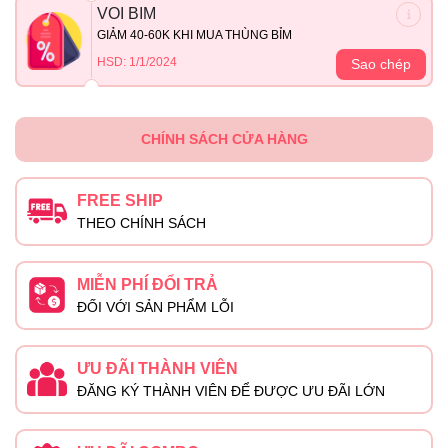
VOI BIM
GIẢM 40-60K KHI MUA THÙNG BỈM
HSD: 1/1/2024
Sao chép
CHÍNH SÁCH CỬA HÀNG
FREE SHIP
THEO CHÍNH SÁCH
MIỄN PHÍ ĐỔI TRẢ
ĐỐI VỚI SẢN PHẨM LỖI
ƯU ĐÃI THÀNH VIÊN
ĐĂNG KÝ THÀNH VIÊN ĐỂ ĐƯỢC ƯU ĐÃI LỚN