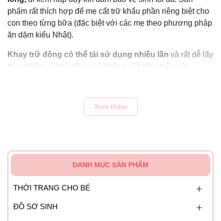
phẩm rất thích hợp để mẹ cất trữ khẩu phần riêng biệt cho
con theo từng bữa (đặc biệt với các mẹ theo phương pháp
ăn dặm kiểu Nhật).
Khay trữ đông có thể tái sử dụng nhiều lần
và rất dễ lấy
thực phẩm ra khỏi khay mà không cần tốn nhiều sức.
Lưu Ý Sử Dụng
Bộ Khay Trữ Đông Thức Ăn Dặm
Richell
Xem thêm
Có thể tiệt trùng sản phẩm bằng 1 trong các phương pháp
sau: Luộc nước sôi trong vòng 1 phút, sử dụng máy tiệt
trùng hoặc lò vi sóng (lưu ý nhiệt độ đến 120 độ C).
Mở nắp khi hâm nóng trong lò vi sóng, nên sử dụng màng
DANH MỤC SẢN PHẨM
bọc thực phẩm để bao miệng khay lại.
THỜI TRANG CHO BÉ
Nhiệt độ chịu nhiệt: -20⁰C tới 120⁰C.
ĐỒ SƠ SINH
Khi cho thực phẩm lỏng vào khay trữ, không nên đổ quá