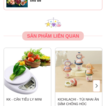
cho bé
SẢN PHẨM LIÊN QUAN
KK - CÂN TIỂU LY MINI
KICHILACHI - TÚI NHAI ĂN
DẶM CHỐNG HÓC