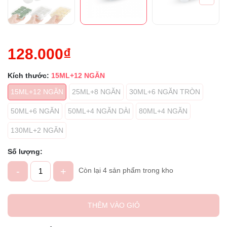
128.000₫
Kích thước:
15ML+12 NGĂN
15ML+12 NGĂN
25ML+8 NGĂN
30ML+6 NGĂN TRÒN
50ML+6 NGĂN
50ML+4 NGĂN DÀI
80ML+4 NGĂN
130ML+2 NGĂN
Số lượng:
-
+
Còn lại 4 sản phẩm trong kho
THÊM VÀO GIỎ