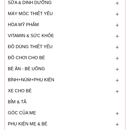
đầy để tránh thực phẩm nở ra khi trữ đông dẫn đến nguy
SỮA & DINH DƯỠNG
cơ nứt/vỡ khay.
MÁY MÓC THIẾT YẾU
HÓA MỸ PHẨM
VITAMIN & SỨC KHỎE
ĐỒ DÙNG THIẾT YẾU
ĐỒ CHƠI CHO BÉ
BÉ ĂN - BÉ UỐNG
BÌNH+NÚM+PHỤ KIỆN
XE CHO BÉ
BỈM & TÃ
GÓC CỦA MẸ
PHỤ KIỆN MẸ & BÉ