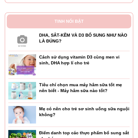
TINH NỔI BẬT
DHA, SẮT-KẼM VÀ D3 BỔ SUNG NHƯ NÀO
LÀ ĐÚNG?
Cách sử dụng vitamin D3 cùng men vi
sinh, DHA hợp lí cho trẻ
Tiêu chí chọn mua máy hâm sữa tốt mẹ
nên biết - Máy hâm sữa nào tốt?
Mẹ có nên cho trẻ sơ sinh uống sữa nguội
không?
Điểm danh top các thực phẩm bổ sung sắt