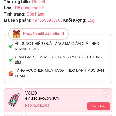
Thương hiệu:
Richell
Loại:
Đồ dùng cho bé
Tình trạng:
Còn hàng
Mã sản phẩm:
4973655938706
Khối lượng:
15g
Khuyến mãi đặc biệt !!!
ÁP DỤNG PHIẾU QUÀ TẶNG/ MÃ GIẢM GIÁ THEO
NGÀNH HÀNG
GIẢM GIÁ KHI MUA TỪ 2 LON SỮA HOẶC 1 THÙNG
BỈM
TẶNG VOUCHER MUA HÀNG THEO DANH MỤC SẢN
PHẨM
VOI20
GIẢM 10-20K/LON SỮA
HSD: 01/01/2026
Sao chép