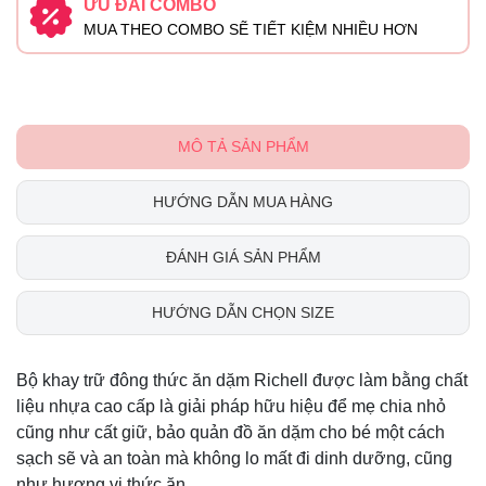
ƯU ĐÃI COMBO
MUA THEO COMBO SẼ TIẾT KIỆM NHIỀU HƠN
MÔ TẢ SẢN PHẨM
HƯỚNG DẪN MUA HÀNG
ĐÁNH GIÁ SẢN PHẨM
HƯỚNG DẪN CHỌN SIZE
Bộ khay trữ đông thức ăn dặm Richell được làm bằng chất
liệu nhựa cao cấp là giải pháp hữu hiệu để mẹ chia nhỏ
cũng như cất giữ, bảo quản đồ ăn dặm cho bé một cách
sạch sẽ và an toàn mà không lo mất đi dinh dưỡng, cũng
như hương vị thức ăn.