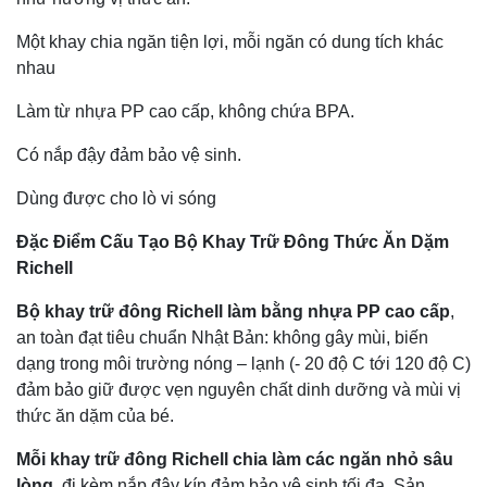
Một khay chia ngăn tiện lợi, mỗi ngăn có dung tích khác
nhau
Làm từ nhựa PP cao cấp, không chứa BPA.
Có nắp đậy đảm bảo vệ sinh.
Dùng được cho lò vi sóng
Đặc Điểm Cấu Tạo Bộ Khay Trữ Đông Thức Ăn Dặm
Richell
Bộ khay trữ đông Richell làm bằng nhựa PP cao cấp
,
an toàn đạt tiêu chuẩn Nhật Bản: không gây mùi, biến
dạng trong môi trường nóng – lạnh (- 20 độ C tới 120 độ C)
đảm bảo giữ được vẹn nguyên chất dinh dưỡng và mùi vị
thức ăn dặm của bé.
Mỗi khay trữ đông Richell chia làm các ngăn nhỏ sâu
lòng,
đi kèm nắp đậy kín đảm bảo vệ sinh tối đa. Sản