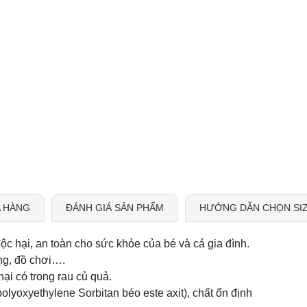
 HÀNG
ĐÁNH GIÁ SẢN PHẨM
HƯỚNG DẪN CHỌN SI
ộc hại, an toàn cho sức khỏe của bé và cả gia đình.
ng, đồ chơi….
hại có trong rau củ quả.
oxyethylene Sorbitan béo este axit), chất ổn định