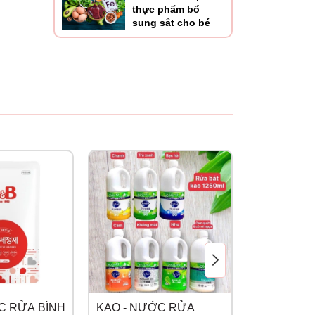
thực phẩm bổ
sung sắt cho bé
C RỬA BÌNH
KAO - NƯỚC RỬA
ATONO - 