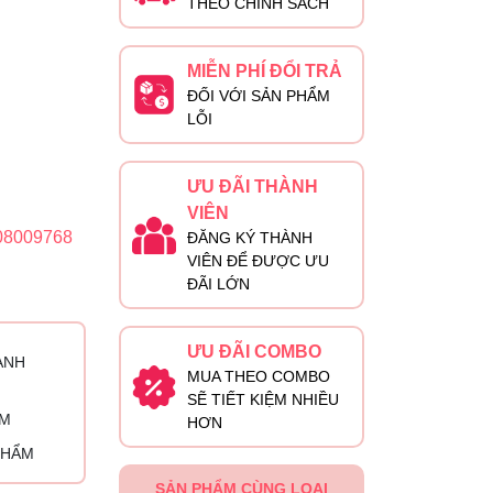
THEO CHÍNH SÁCH
MIỄN PHÍ ĐỔI TRẢ
ĐỐI VỚI SẢN PHẨM
LỖI
ƯU ĐÃI THÀNH
VIÊN
08009768
ĐĂNG KÝ THÀNH
VIÊN ĐỂ ĐƯỢC ƯU
ĐÃI LỚN
ƯU ĐÃI COMBO
ÀNH
MUA THEO COMBO
SẼ TIẾT KIỆM NHIỀU
ỈM
HƠN
PHẨM
SẢN PHẨM CÙNG LOẠI