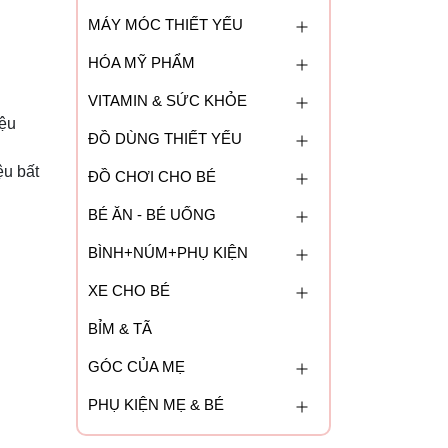
MÁY MÓC THIẾT YẾU
HÓA MỸ PHẨM
VITAMIN & SỨC KHỎE
iệu
ĐỒ DÙNG THIẾT YẾU
ệu bất
ĐỒ CHƠI CHO BÉ
BÉ ĂN - BÉ UỐNG
BÌNH+NÚM+PHỤ KIỆN
XE CHO BÉ
BỈM & TÃ
GÓC CỦA MẸ
PHỤ KIỆN MẸ & BÉ