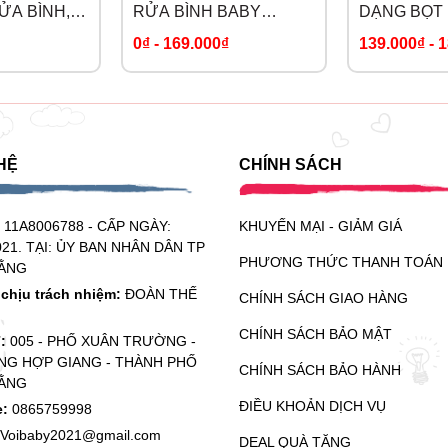
ỬA BÌNH,
RỬA BÌNH BABY
DẠNG BỌT
BOTTLE & DISH
0₫
-
169.000₫
139.000₫
-
1
CLEANSER
HỆ
CHÍNH SÁCH
:
11A8006788 - CẤP NGÀY:
KHUYẾN MẠI - GIẢM GIÁ
021. TẠI: ỦY BAN NHÂN DÂN TP
PHƯƠNG THỨC THANH TOÁN
ẰNG
chịu trách nhiệm:
ĐOÀN THẾ
CHÍNH SÁCH GIAO HÀNG
CHÍNH SÁCH BẢO MẬT
ỉ:
005 - PHỐ XUÂN TRƯỜNG -
G HỢP GIANG - THÀNH PHỐ
CHÍNH SÁCH BẢO HÀNH
ẰNG
ĐIỀU KHOẢN DỊCH VỤ
e:
0865759998
Voibaby2021@gmail.com
DEAL QUÀ TẶNG