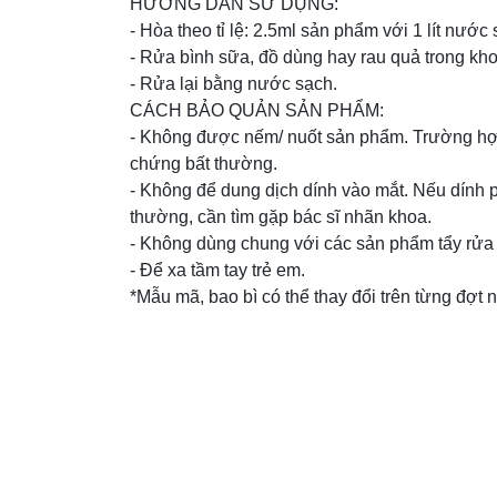
HƯỚNG DẪN SỬ DỤNG:
- Hòa theo tỉ lệ: 2.5ml sản phẩm với 1 lít nước 
- Rửa bình sữa, đồ dùng hay rau quả trong kh
- Rửa lại bằng nước sạch.
CÁCH BẢO QUẢN SẢN PHẨM:
- Không được nếm/ nuốt sản phẩm. Trường hợp 
chứng bất thường.
- Không để dung dịch dính vào mắt. Nếu dính p
thường, cần tìm gặp bác sĩ nhãn khoa.
- Không dùng chung với các sản phẩm tẩy rửa
- Để xa tầm tay trẻ em.
*Mẫu mã, bao bì có thể thay đổi trên từng đợt