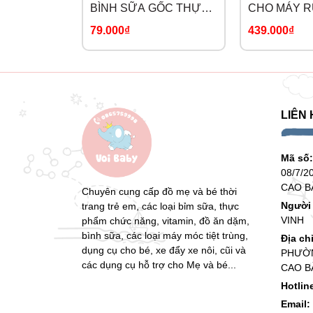
BÌNH SỮA GỐC THỰC
CHO MÁY R
VẬT
CHÉN BÁT
79.000₫
439.000₫
LIÊN 
Mã số
08/7/2
CAO B
Chuyên cung cấp đồ mẹ và bé thời
Người 
trang trẻ em, các loại bỉm sữa, thực
VINH
phẩm chức năng, vitamin, đồ ăn dặm,
bình sữa, các loại máy móc tiệt trùng,
Địa ch
dụng cụ cho bé, xe đẩy xe nôi, cũi và
PHƯỜN
các dụng cụ hỗ trợ cho Mẹ và bé...
CAO B
Hotlin
Email: