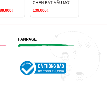
CHÉN BÁT MẪU MỚI
BÌNH VÀ R
89.000₫
139.000₫
139.000₫
-
FANPAGE