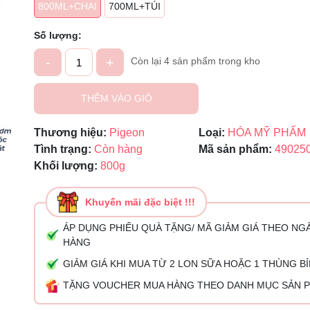
800ML+CHAI
700ML+TÚI
Mã giảm giá:
Số lượng:
Ngày hết hạn:
-
+
Còn lại 4 sản phẩm trong kho
Điều kiện:
THÊM VÀO GIỎ
Thương hiệu:
Pigeon
Loại:
HÓA MỸ PHẨM
Tình trạng:
Còn hàng
Mã sản phẩm:
49025
Khối lượng:
800g
Khuyến mãi đặc biệt !!!
ÁP DỤNG PHIẾU QUÀ TẶNG/ MÃ GIẢM GIÁ THEO NG
HÀNG
GIẢM GIÁ KHI MUA TỪ 2 LON SỮA HOẶC 1 THÙNG B
TẶNG VOUCHER MUA HÀNG THEO DANH MỤC SẢN 