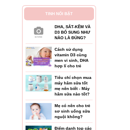
TINH NỔI BẬT
DHA, SẮT-KẼM VÀ
D3 BỔ SUNG NHƯ
NÀO LÀ ĐÚNG?
Cách sử dụng
vitamin D3 cùng
men vi sinh, DHA
hợp lí cho trẻ
Tiêu chí chọn mua
máy hâm sữa tốt
mẹ nên biết - Máy
hâm sữa nào tốt?
Mẹ có nên cho trẻ
sơ sinh uống sữa
nguội không?
Điểm danh top các