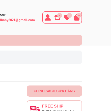
ail:
8
0
0
ibaby2021@gmail.com
CHÍNH SÁCH CỬA HÀNG
FREE SHIP