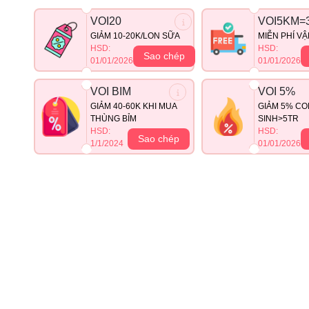
VOI20
VOI5KM=
GIẢM 10-20K/LON SỮA
MIỄN PHÍ V
HSD:
HSD:
Sao chép
01/01/2026
01/01/2026
VOI BIM
VOI 5%
GIẢM 40-60K KHI MUA
GIẢM 5% CO
THÙNG BỈM
SINH>5TR
HSD:
HSD:
Sao chép
1/1/2024
01/01/2026