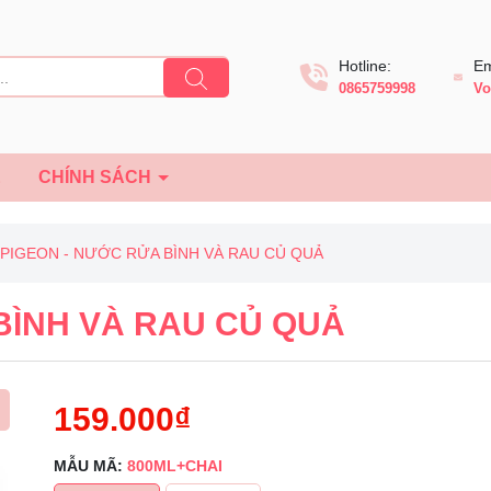
Hotline:
Em
0865759998
Vo
Ệ
CHÍNH SÁCH
PIGEON - NƯỚC RỬA BÌNH VÀ RAU CỦ QUẢ
BÌNH VÀ RAU CỦ QUẢ
159.000₫
MẪU MÃ:
800ML+CHAI