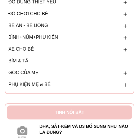
ĐỒ DÙNG THIẾT YẾU
ĐỒ CHƠI CHO BÉ
BÉ ĂN - BÉ UỐNG
BÌNH+NÚM+PHỤ KIỆN
XE CHO BÉ
BỈM & TÃ
GÓC CỦA MẸ
PHỤ KIỆN MẸ & BÉ
TINH NỔI BẬT
DHA, SẮT-KẼM VÀ D3 BỔ SUNG NHƯ NÀO
LÀ ĐÚNG?