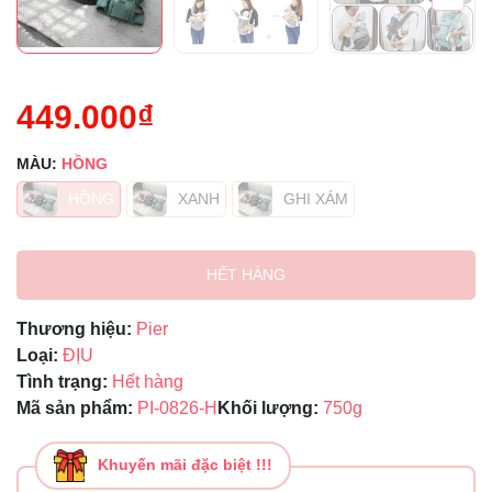
449.000₫
MÀU:
HỒNG
HỒNG
XANH
GHI XÁM
HẾT HÀNG
Thương hiệu:
Pier
Loại:
ĐỊU
Tình trạng:
Hết hàng
Mã sản phẩm:
PI-0826-H
Khối lượng:
750g
Khuyến mãi đặc biệt !!!