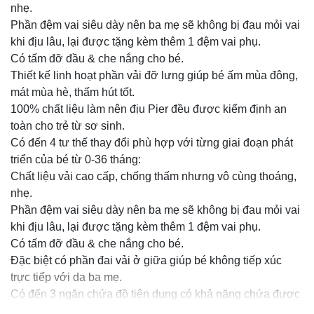
nhẹ.
Phần đệm vai siêu dày nên ba mẹ sẽ không bị đau mỏi vai
khi địu lâu, lại được tặng kèm thêm 1 đệm vai phụ.
Có tấm đỡ đầu & che nắng cho bé.
Thiết kế linh hoạt phần vải đỡ lưng giúp bé ấm mùa đông,
mát mùa hè, thấm hút tốt.
100% chất liệu làm nên địu Pier đều được kiểm định an
toàn cho trẻ từ sơ sinh.
Có đến 4 tư thế thay đổi phù hợp với từng giai đoạn phát
triển của bé từ 0-36 tháng:
Chất liệu vải cao cấp, chống thấm nhưng vô cùng thoáng,
nhẹ.
Phần đệm vai siêu dày nên ba mẹ sẽ không bị đau mỏi vai
khi địu lâu, lại được tặng kèm thêm 1 đệm vai phụ.
Có tấm đỡ đầu & che nắng cho bé.
Đặc biệt có phần đai vải ở giữa giúp bé không tiếp xúc
trực tiếp với da ba mẹ.
Có đến 3 ngăn chứa đồ tiện dụng có khả năng chứa được
1 lúc: điện thoại, khăn, ti giả, gặm nướu, bỉm, quần áo cho