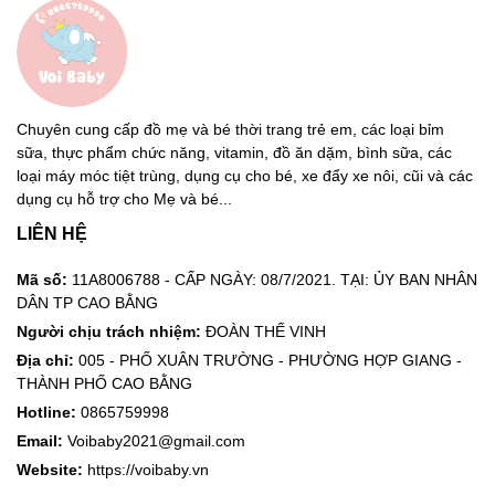
Chuyên cung cấp đồ mẹ và bé thời trang trẻ em, các loại bỉm
sữa, thực phẩm chức năng, vitamin, đồ ăn dặm, bình sữa, các
loại máy móc tiệt trùng, dụng cụ cho bé, xe đẩy xe nôi, cũi và các
dụng cụ hỗ trợ cho Mẹ và bé...
LIÊN HỆ
Mã số:
11A8006788 - CẤP NGÀY: 08/7/2021. TẠI: ỦY BAN NHÂN
DÂN TP CAO BẰNG
Người chịu trách nhiệm:
ĐOÀN THẾ VINH
Địa chỉ:
005 - PHỐ XUÂN TRƯỜNG - PHƯỜNG HỢP GIANG -
THÀNH PHỐ CAO BẰNG
Hotline:
0865759998
Email:
Voibaby2021@gmail.com
Website:
https://voibaby.vn