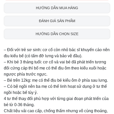
HƯỚNG DẪN MUA HÀNG
ĐÁNH GIÁ SẢN PHẨM
HƯỚNG DẪN CHỌN SIZE
– Đối với trẻ sơ sinh: cơ cổ còn nhỏ bác sĩ khuyến cáo nên
địu kiểu bế (có tấm đỡ lưng và bảo vệ đầu).
– Khi bé 3 tháng tuổi: cơ cổ và vai bé đã phát triển tương
đối cứng cáp thì bố mẹ có thể địu ôm theo kiểu xuôi hoặc
ngược phía trước ngực.
– Bé trên 12kg: mẹ có thể địu bé kiểu ôm ở phía sau lưng.
– Có bệ ngồi nên ba mẹ có thể linh hoạt sử dụng ở tư thế
ngồi hoặc bế tùy ý.
4 tư thế thay đổi phù hợp với từng giai đoạn phát triển của
bé từ 0-36 tháng.
Chất liệu vải cao cấp, chống thấm nhưng vô cùng thoáng,