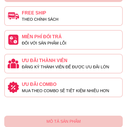
FREE SHIP
THEO CHÍNH SÁCH
MIỄN PHÍ ĐỔI TRẢ
ĐỐI VỚI SẢN PHẨM LỖI
ƯU ĐÃI THÀNH VIÊN
ĐĂNG KÝ THÀNH VIÊN ĐỂ ĐƯỢC ƯU ĐÃI LỚN
ƯU ĐÃI COMBO
MUA THEO COMBO SẼ TIẾT KIỆM NHIỀU HƠN
MÔ TẢ SẢN PHẨM