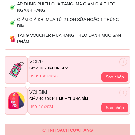
ÁP DỤNG PHIẾU QUÀ TẶNG/ MÃ GIẢM GIÁ THEO
NGÀNH HÀNG
GIẢM GIÁ KHI MUA TỪ 2 LON SỮA HOẶC 1 THÙNG
BỈM
TẶNG VOUCHER MUA HÀNG THEO DANH MỤC SẢN
PHẨM
VOI20
GIẢM 10-20K/LON SỮA
HSD: 01/01/2026
Sao chép
VOI BIM
GIẢM 40-60K KHI MUA THÙNG BỈM
HSD: 1/1/2024
Sao chép
CHÍNH SÁCH CỬA HÀNG