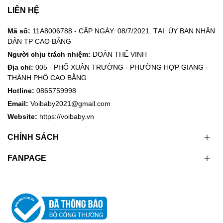
LIÊN HỆ
Mã số:
11A8006788 - CẤP NGÀY: 08/7/2021. TẠI: ỦY BAN NHÂN
DÂN TP CAO BẰNG
Người chịu trách nhiệm:
ĐOÀN THẾ VINH
Địa chỉ:
005 - PHỐ XUÂN TRƯỜNG - PHƯỜNG HỢP GIANG -
THÀNH PHỐ CAO BẰNG
Hotline:
0865759998
Email:
Voibaby2021@gmail.com
Website:
https://voibaby.vn
CHÍNH SÁCH
FANPAGE