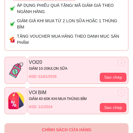
ÁP DỤNG PHIẾU QUÀ TẶNG/ MÃ GIẢM GIÁ THEO
NGÀNH HÀNG
GIẢM GIÁ KHI MUA TỪ 2 LON SỮA HOẶC 1 THÙNG
BỈM
TẶNG VOUCHER MUA HÀNG THEO DANH MỤC SẢN
PHẨM
VOI20
GIẢM 10-20K/LON SỮA
HSD: 01/01/2026
Sao chép
VOI BIM
GIẢM 40-60K KHI MUA THÙNG BỈM
HSD: 1/1/2024
Sao chép
CHÍNH SÁCH CỬA HÀNG