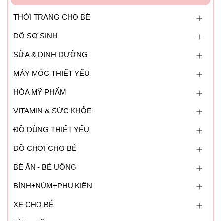
THỜI TRANG CHO BÉ
ĐỒ SƠ SINH
SỮA & DINH DƯỠNG
MÁY MÓC THIẾT YẾU
HÓA MỸ PHẨM
VITAMIN & SỨC KHỎE
ĐỒ DÙNG THIẾT YẾU
ĐỒ CHƠI CHO BÉ
BÉ ĂN - BÉ UỐNG
BÌNH+NÚM+PHỤ KIỆN
XE CHO BÉ