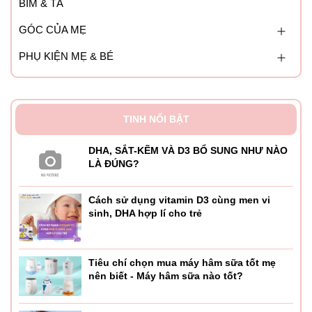
BỈM & TÃ
GÓC CỦA MẸ
PHỤ KIỆN MẸ & BÉ
TINH NỔI BẬT
DHA, SẮT-KẼM VÀ D3 BỔ SUNG NHƯ NÀO
LÀ ĐÚNG?
Cách sử dụng vitamin D3 cùng men vi
sinh, DHA hợp lí cho trẻ
Tiêu chí chọn mua máy hâm sữa tốt mẹ
nên biết - Máy hâm sữa nào tốt?