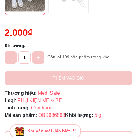
2.000₫
Số lượng:
-
+
Còn lại 199 sản phẩm trong kho
THÊM VÀO GIỎ
Thương hiệu:
Medi Safe
Loại:
PHỤ KIỆN MẸ & BÉ
Tình trạng:
Còn hàng
Mã sản phẩm:
OBS686868
Khối lượng:
5 g
Khuyến mãi đặc biệt !!!