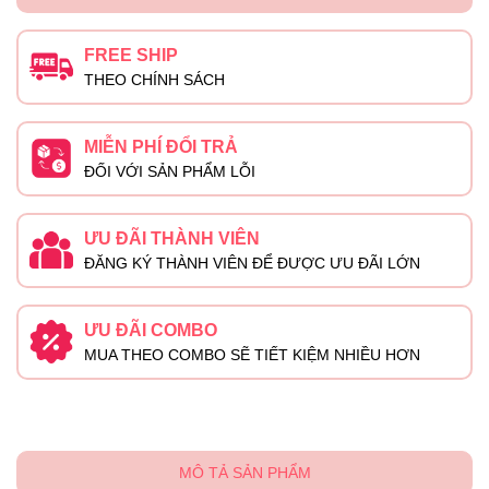
FREE SHIP
THEO CHÍNH SÁCH
MIỄN PHÍ ĐỔI TRẢ
ĐỐI VỚI SẢN PHẨM LỖI
ƯU ĐÃI THÀNH VIÊN
ĐĂNG KÝ THÀNH VIÊN ĐỂ ĐƯỢC ƯU ĐÃI LỚN
ƯU ĐÃI COMBO
MUA THEO COMBO SẼ TIẾT KIỆM NHIỀU HƠN
MÔ TẢ SẢN PHẨM