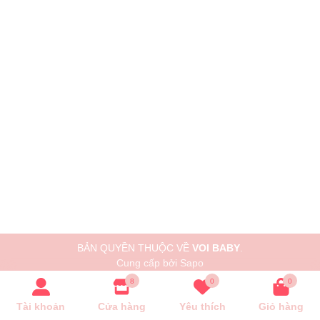
BẢN QUYỀN THUỘC VỀ
VOI BABY
.
Cung cấp bởi
Sapo
8
0
0
Tài khoản
Cửa hàng
Yêu thích
Giỏ hàng