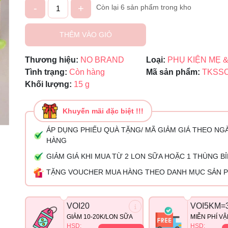
-
+
Còn lại 6 sản phẩm trong kho
Ngày hết hạn:
THÊM VÀO GIỎ
Điều kiện:
Thương hiệu:
NO BRAND
Loại:
PHỤ KIỆN MẸ &
Tình trạng:
Còn hàng
Mã sản phẩm:
TKSS
Khối lượng:
15 g
Khuyến mãi đặc biệt !!!
ÁP DỤNG PHIẾU QUÀ TẶNG/ MÃ GIẢM GIÁ THEO NG
HÀNG
GIẢM GIÁ KHI MUA TỪ 2 LON SỮA HOẶC 1 THÙNG B
TẶNG VOUCHER MUA HÀNG THEO DANH MỤC SẢN 
VOI20
VOI5KM=
GIẢM 10-20K/LON SỮA
MIỄN PHÍ V
HSD:
HSD: