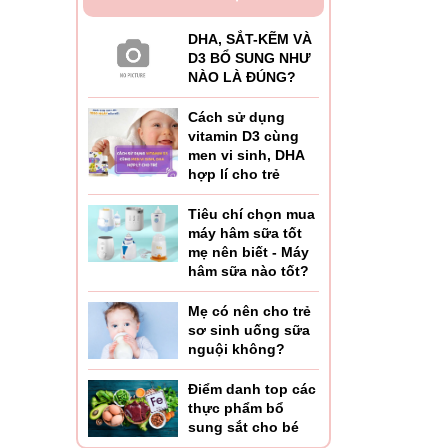
DHA, SẮT-KẼM VÀ
D3 BỔ SUNG NHƯ
NÀO LÀ ĐÚNG?
Cách sử dụng
vitamin D3 cùng
men vi sinh, DHA
hợp lí cho trẻ
Tiêu chí chọn mua
máy hâm sữa tốt
mẹ nên biết - Máy
hâm sữa nào tốt?
Mẹ có nên cho trẻ
sơ sinh uống sữa
nguội không?
Điểm danh top các
thực phẩm bổ
sung sắt cho bé