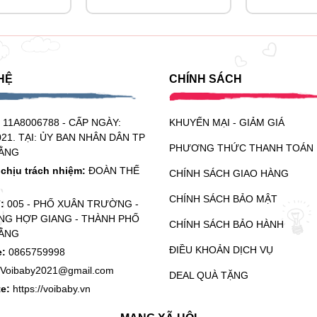
HỆ
CHÍNH SÁCH
:
11A8006788 - CẤP NGÀY:
KHUYẾN MẠI - GIẢM GIÁ
021. TẠI: ỦY BAN NHÂN DÂN TP
PHƯƠNG THỨC THANH TOÁN
ẰNG
chịu trách nhiệm:
ĐOÀN THẾ
CHÍNH SÁCH GIAO HÀNG
CHÍNH SÁCH BẢO MẬT
ỉ:
005 - PHỐ XUÂN TRƯỜNG -
G HỢP GIANG - THÀNH PHỐ
CHÍNH SÁCH BẢO HÀNH
ẰNG
ĐIỀU KHOẢN DỊCH VỤ
e:
0865759998
Voibaby2021@gmail.com
DEAL QUÀ TẶNG
te:
https://voibaby.vn