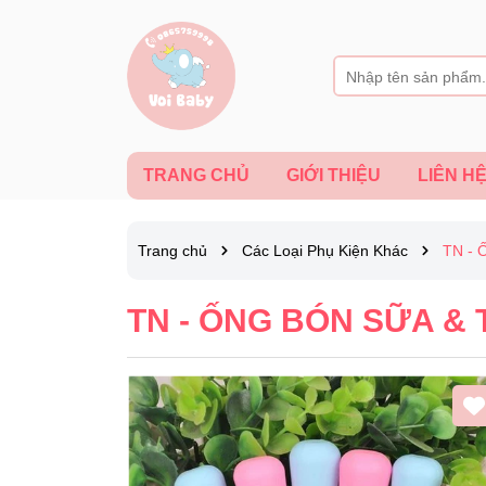
TRANG CHỦ
GIỚI THIỆU
LIÊN H
Trang chủ
Các Loại Phụ Kiện Khác
TN -
TN - ỐNG BÓN SỮA &