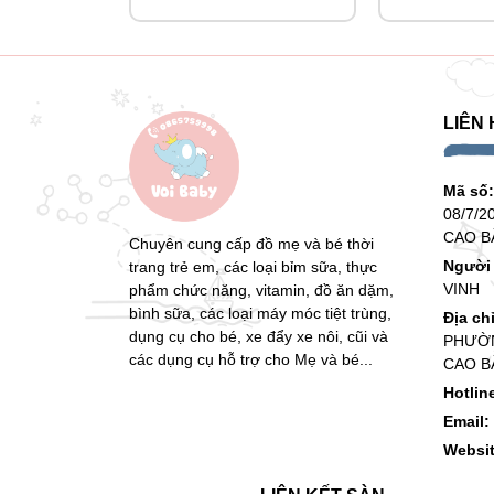
LIÊN 
Mã số
08/7/2
CAO B
Chuyên cung cấp đồ mẹ và bé thời
Người 
trang trẻ em, các loại bỉm sữa, thực
VINH
phẩm chức năng, vitamin, đồ ăn dặm,
bình sữa, các loại máy móc tiệt trùng,
Địa ch
dụng cụ cho bé, xe đẩy xe nôi, cũi và
PHƯỜN
các dụng cụ hỗ trợ cho Mẹ và bé...
CAO B
Hotlin
Email:
Websi