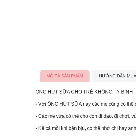
MÔ TẢ SẢN PHẨM
HƯỚNG DẪN MUA
ỐNG HÚT SỮA CHO TRẺ KHÔNG TY BÌNH
- Với ỐNG HÚT SỮA này các mẹ cũng có thể d
- Các mẹ vừa có thể cho con đi dạo, đi chơi, 
- Kể cả mỗi khi bận bịu, có thể nhờ chị hay a