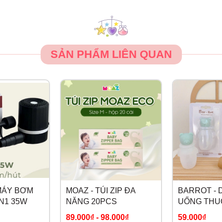
SẢN PHẨM LIÊN QUAN
MÁY BƠM
MOAZ - TÚI ZIP ĐA
BARROT - 
IN1 35W
NĂNG 20PCS
UỐNG THU
SILICONE
89.000₫
-
98.000₫
59.000₫