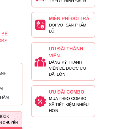
THEO CHÍNH SÁCH
MIỄN PHÍ ĐỔI TRẢ
ĐỐI VỚI SẢN PHẨM
LỖI
 BÉ
OBS
ƯU ĐÃI THÀNH
VIÊN
ĐĂNG KÝ THÀNH
VIÊN ĐỂ ĐƯỢC ƯU
ÀNH
ĐÃI LỚN
ỈM
ƯU ĐÃI COMBO
PHẨM
MUA THEO COMBO
SẼ TIẾT KIỆM NHIỀU
HƠN
300K
ẬN CHUYỂN