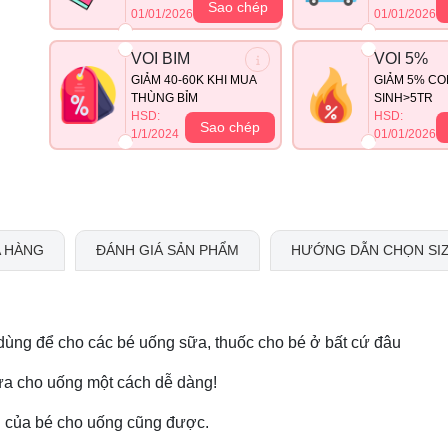
Sao chép
01/01/2026
01/01/2026
VOI BIM
VOI 5%
GIẢM 40-60K KHI MUA
GIẢM 5% CO
THÙNG BỈM
SINH>5TR
HSD:
HSD:
Sao chép
1/1/2024
01/01/2026
 HÀNG
ĐÁNH GIÁ SẢN PHẨM
HƯỚNG DẪN CHỌN SI
ùng để cho các bé uống sữa, thuốc cho bé ở bất cứ đâu
vừa cho uống một cách dễ dàng!
nh của bé cho uống cũng được.