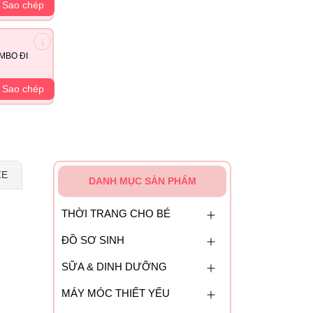
Sao chép
MBO ĐI
Sao chép
ZE
DANH MỤC SẢN PHẨM
THỜI TRANG CHO BÉ
ĐỒ SƠ SINH
SỮA & DINH DƯỠNG
MÁY MÓC THIẾT YẾU