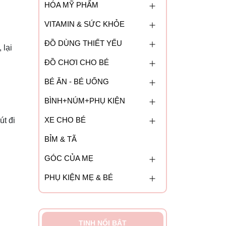
HÓA MỸ PHẨM
VITAMIN & SỨC KHỎE
ĐỒ DÙNG THIẾT YẾU
 lại
ĐỒ CHƠI CHO BÉ
BÉ ĂN - BÉ UỐNG
BÌNH+NÚM+PHỤ KIỆN
XE CHO BÉ
út đi
BỈM & TÃ
GÓC CỦA MẸ
PHỤ KIỆN MẸ & BÉ
TINH NỔI BẬT