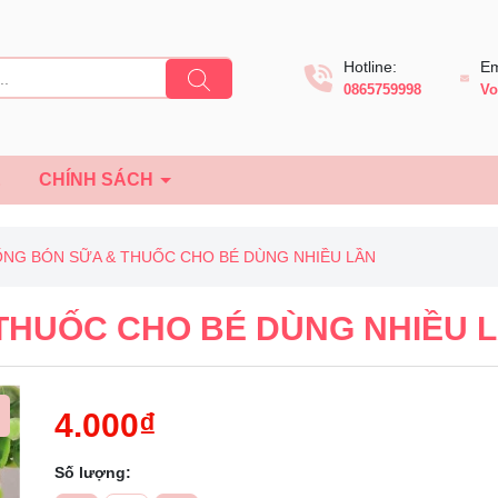
Hotline:
Em
0865759998
Vo
Ệ
CHÍNH SÁCH
 ỐNG BÓN SỮA & THUỐC CHO BÉ DÙNG NHIỀU LẦN
 THUỐC CHO BÉ DÙNG NHIỀU 
4.000₫
Số lượng:
Mã giảm giá: