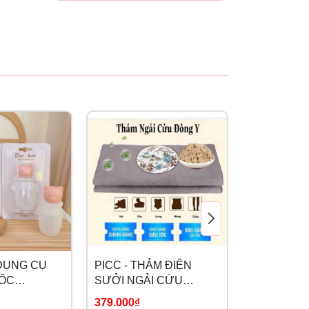
DỤNG CỤ
PICC - THẢM ĐIỆN
DOLPHIN -
ỐC
SƯỞI NGẢI CỨU
BĂNG AN 
CHÍNH HÃNG CÓ ĐIỀU
379.000₫
19.000₫