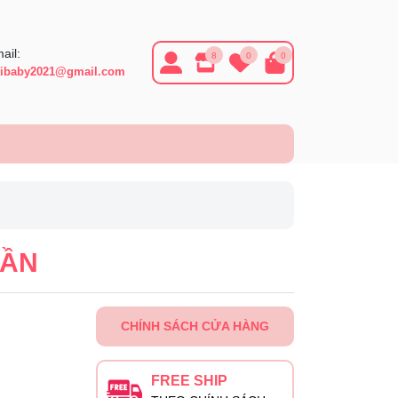
ail:
8
0
0
ibaby2021@gmail.com
LẦN
CHÍNH SÁCH CỬA HÀNG
FREE SHIP