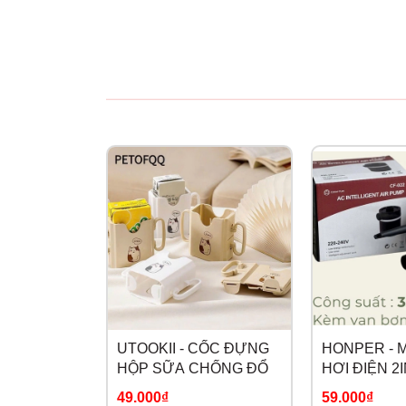
UTOOKII - CỐC ĐỰNG
HONPER - 
HỘP SỮA CHỐNG ĐỔ
HƠI ĐIỆN 2
49.000₫
59.000₫