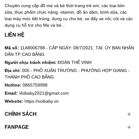
Chuyên cung cấp đồ mẹ và bé thời trang trẻ em, các loại bỉm
sữa, thực phẩm chức năng, vitamin, đồ ăn dặm, bình sữa, các
loại máy móc tiệt trùng, dụng cụ cho bé, xe đẩy xe nôi, cũi và các
dụng cụ hỗ trợ cho Mẹ và bé...
LIÊN HỆ
Mã số:
11A8006788 - CẤP NGÀY: 08/7/2021. TẠI: ỦY BAN NHÂN
DÂN TP CAO BẰNG
Người chịu trách nhiệm:
ĐOÀN THẾ VINH
Địa chỉ:
005 - PHỐ XUÂN TRƯỜNG - PHƯỜNG HỢP GIANG -
THÀNH PHỐ CAO BẰNG
Hotline:
0865759998
Email:
Voibaby2021@gmail.com
Website:
https://voibaby.vn
CHÍNH SÁCH
FANPAGE