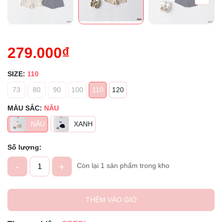
279.000₫
SIZE:
110
73
80
90
100
110
120
MÀU SẮC:
NÂU
NÂU
XANH
Số lượng:
-
+
Còn lại 1 sản phẩm trong kho
THÊM VÀO GIỎ