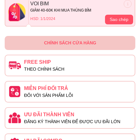
VOI BIM
GIẢM 40-60K KHI MUA THÙNG BỈM
HSD: 1/1/2024
Sao chép
CHÍNH SÁCH CỬA HÀNG
FREE SHIP
THEO CHÍNH SÁCH
MIỄN PHÍ ĐỔI TRẢ
ĐỐI VỚI SẢN PHẨM LỖI
ƯU ĐÃI THÀNH VIÊN
ĐĂNG KÝ THÀNH VIÊN ĐỂ ĐƯỢC ƯU ĐÃI LỚN