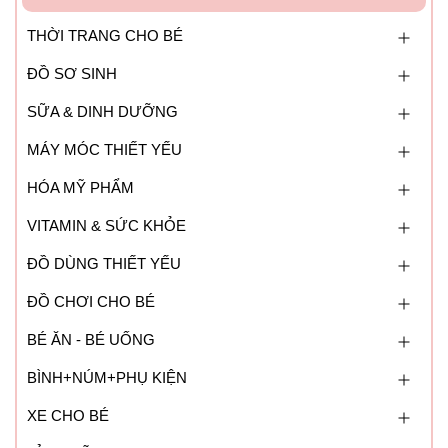
THỜI TRANG CHO BÉ
ĐỒ SƠ SINH
SỮA & DINH DƯỠNG
MÁY MÓC THIẾT YẾU
HÓA MỸ PHẨM
VITAMIN & SỨC KHỎE
ĐỒ DÙNG THIẾT YẾU
ĐỒ CHƠI CHO BÉ
BÉ ĂN - BÉ UỐNG
BÌNH+NÚM+PHỤ KIỆN
XE CHO BÉ