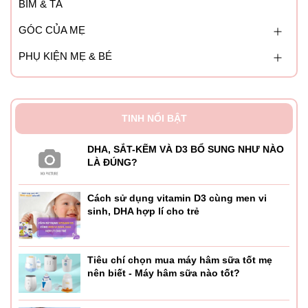
BỈM & TÃ
GÓC CỦA MẸ
PHỤ KIỆN MẸ & BÉ
TINH NỔI BẬT
DHA, SẮT-KẼM VÀ D3 BỔ SUNG NHƯ NÀO
LÀ ĐÚNG?
Cách sử dụng vitamin D3 cùng men vi
sinh, DHA hợp lí cho trẻ
Tiêu chí chọn mua máy hâm sữa tốt mẹ
nên biết - Máy hâm sữa nào tốt?