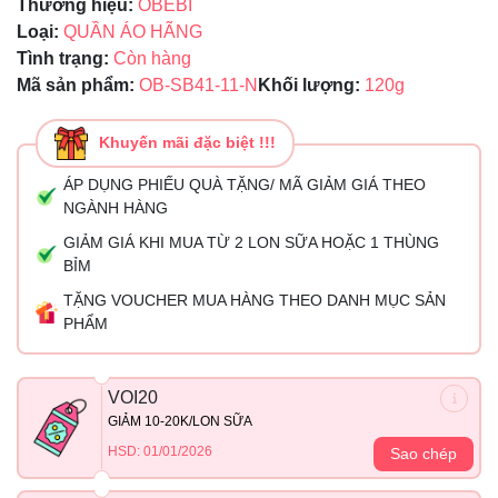
Thương hiệu:
OBEBI
Loại:
QUẦN ÁO HÃNG
Tình trạng:
Còn hàng
Mã sản phẩm:
OB-SB41-11-N
Khối lượng:
120g
Khuyến mãi đặc biệt !!!
ÁP DỤNG PHIẾU QUÀ TẶNG/ MÃ GIẢM GIÁ THEO
NGÀNH HÀNG
GIẢM GIÁ KHI MUA TỪ 2 LON SỮA HOẶC 1 THÙNG
BỈM
TẶNG VOUCHER MUA HÀNG THEO DANH MỤC SẢN
PHẨM
VOI20
GIẢM 10-20K/LON SỮA
HSD: 01/01/2026
Sao chép