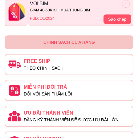
VOI BIM
GIẢM 40-60K KHI MUA THÙNG BỈM
HSD: 1/1/2024
Sao chép
CHÍNH SÁCH CỬA HÀNG
FREE SHIP
THEO CHÍNH SÁCH
MIỄN PHÍ ĐỔI TRẢ
ĐỐI VỚI SẢN PHẨM LỖI
ƯU ĐÃI THÀNH VIÊN
ĐĂNG KÝ THÀNH VIÊN ĐỂ ĐƯỢC ƯU ĐÃI LỚN