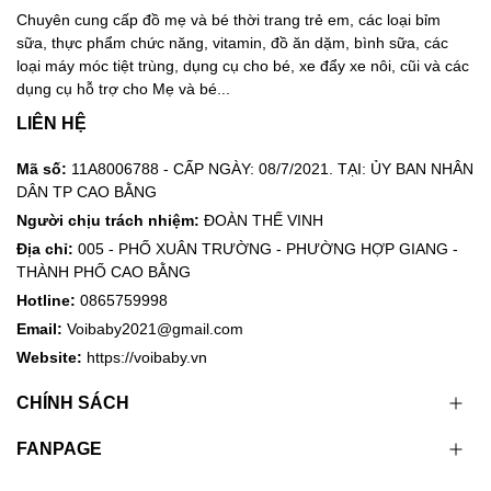
Chuyên cung cấp đồ mẹ và bé thời trang trẻ em, các loại bỉm
sữa, thực phẩm chức năng, vitamin, đồ ăn dặm, bình sữa, các
loại máy móc tiệt trùng, dụng cụ cho bé, xe đẩy xe nôi, cũi và các
dụng cụ hỗ trợ cho Mẹ và bé...
LIÊN HỆ
Mã số:
11A8006788 - CẤP NGÀY: 08/7/2021. TẠI: ỦY BAN NHÂN
DÂN TP CAO BẰNG
Người chịu trách nhiệm:
ĐOÀN THẾ VINH
Địa chỉ:
005 - PHỐ XUÂN TRƯỜNG - PHƯỜNG HỢP GIANG -
THÀNH PHỐ CAO BẰNG
Hotline:
0865759998
Email:
Voibaby2021@gmail.com
Website:
https://voibaby.vn
CHÍNH SÁCH
FANPAGE