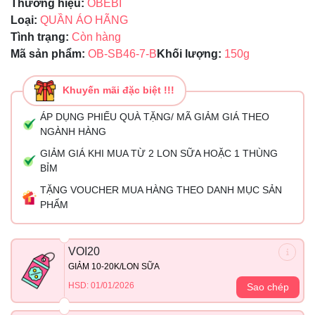
Thương hiệu:
OBEBI
Loại:
QUẦN ÁO HÃNG
Tình trạng:
Còn hàng
Mã sản phẩm:
OB-SB46-7-B
Khối lượng:
150g
Khuyến mãi đặc biệt !!!
ÁP DỤNG PHIẾU QUÀ TẶNG/ MÃ GIẢM GIÁ THEO
NGÀNH HÀNG
GIẢM GIÁ KHI MUA TỪ 2 LON SỮA HOẶC 1 THÙNG
BỈM
TẶNG VOUCHER MUA HÀNG THEO DANH MỤC SẢN
PHẨM
VOI20
GIẢM 10-20K/LON SỮA
HSD: 01/01/2026
Sao chép