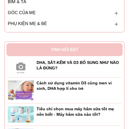
BỈM & TÃ
GÓC CỦA MẸ
PHỤ KIỆN MẸ & BÉ
TINH NỔI BẬT
DHA, SẮT-KẼM VÀ D3 BỔ SUNG NHƯ NÀO
LÀ ĐÚNG?
Cách sử dụng vitamin D3 cùng men vi
sinh, DHA hợp lí cho trẻ
Tiêu chí chọn mua máy hâm sữa tốt mẹ
nên biết - Máy hâm sữa nào tốt?