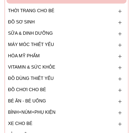
THỜI TRANG CHO BÉ
ĐỒ SƠ SINH
SỮA & DINH DƯỠNG
MÁY MÓC THIẾT YẾU
HÓA MỸ PHẨM
VITAMIN & SỨC KHỎE
ĐỒ DÙNG THIẾT YẾU
ĐỒ CHƠI CHO BÉ
BÉ ĂN - BÉ UỐNG
BÌNH+NÚM+PHỤ KIỆN
XE CHO BÉ