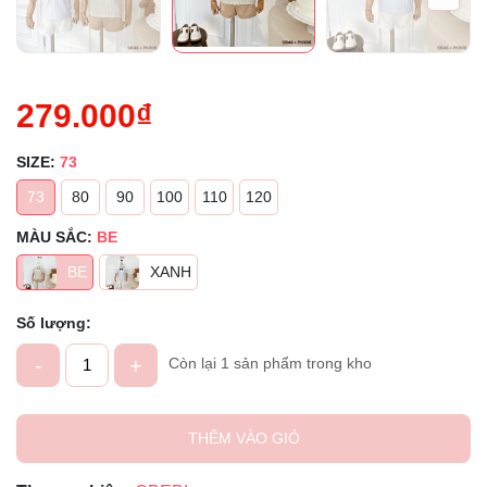
279.000₫
SIZE:
73
73
80
90
100
110
120
MÀU SẮC:
BE
BE
XANH
Số lượng:
-
+
Còn lại 1 sản phẩm trong kho
THÊM VÀO GIỎ