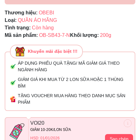
Thương hiệu:
OBEBI
Loại:
QUẦN ÁO HÃNG
Tình trạng:
Còn hàng
Mã sản phẩm:
OB-SB43-7-N
Khối lượng:
200g
Khuyến mãi đặc biệt !!!
ÁP DỤNG PHIẾU QUÀ TẶNG/ MÃ GIẢM GIÁ THEO
NGÀNH HÀNG
GIẢM GIÁ KHI MUA TỪ 2 LON SỮA HOẶC 1 THÙNG
BỈM
TẶNG VOUCHER MUA HÀNG THEO DANH MỤC SẢN
PHẨM
VOI20
GIẢM 10-20K/LON SỮA
HSD: 01/01/2026
Sao chép