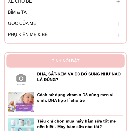
XE CHO BÉ
BỈM & TÃ
GÓC CỦA MẸ
PHỤ KIỆN MẸ & BÉ
TINH NỔI BẬT
DHA, SẮT-KẼM VÀ D3 BỔ SUNG NHƯ NÀO
LÀ ĐÚNG?
Cách sử dụng vitamin D3 cùng men vi
sinh, DHA hợp lí cho trẻ
Tiêu chí chọn mua máy hâm sữa tốt mẹ
nên biết - Máy hâm sữa nào tốt?