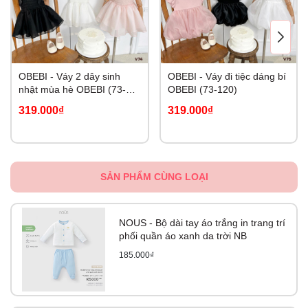
OBEBI - Váy 2 dây sinh
OBEBI - Váy đi tiệc dáng bí
nhật mùa hè OBEBI (73-
OBEBI (73-120)
120)
319.000₫
319.000₫
SẢN PHẨM CÙNG LOẠI
NOUS - Bộ dài tay áo trắng in trang trí
phối quần áo xanh da trời NB
185.000₫