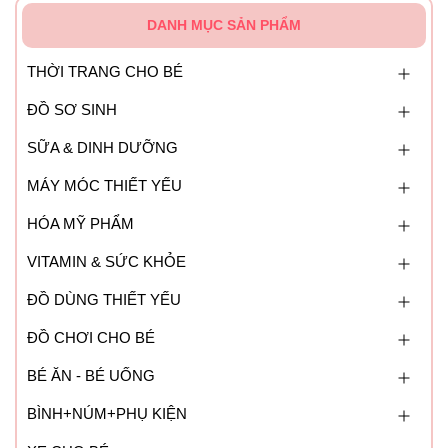
DANH MỤC SẢN PHẨM
THỜI TRANG CHO BÉ
ĐỒ SƠ SINH
SỮA & DINH DƯỠNG
MÁY MÓC THIẾT YẾU
HÓA MỸ PHẨM
VITAMIN & SỨC KHỎE
ĐỒ DÙNG THIẾT YẾU
ĐỒ CHƠI CHO BÉ
BÉ ĂN - BÉ UỐNG
BÌNH+NÚM+PHỤ KIỆN