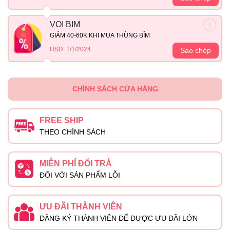
VOI BIM
GIẢM 40-60K KHI MUA THÙNG BỈM
HSD: 1/1/2024
Sao chép
CHÍNH SÁCH CỬA HÀNG
FREE SHIP
THEO CHÍNH SÁCH
MIỄN PHÍ ĐỔI TRẢ
ĐỐI VỚI SẢN PHẨM LỖI
ƯU ĐÃI THÀNH VIÊN
ĐĂNG KÝ THÀNH VIÊN ĐỂ ĐƯỢC ƯU ĐÃI LỚN