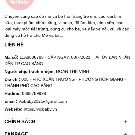
Chuyên cung cấp đồ mẹ và bé thời trang trẻ em, các loại bỉm
sữa, thực phẩm chức năng, vitamin, đồ ăn dặm, bình sữa, các
loại máy móc tiệt trùng, dụng cụ cho bé, xe đẩy xe nôi, cũi và các
dụng cụ hỗ trợ cho Mẹ và bé...
LIÊN HỆ
Mã số:
11A8006788 - CẤP NGÀY: 08/7/2021. TẠI: ỦY BAN NHÂN
DÂN TP CAO BẰNG
Người chịu trách nhiệm:
ĐOÀN THẾ VINH
Địa chỉ:
005 - PHỐ XUÂN TRƯỜNG - PHƯỜNG HỢP GIANG -
THÀNH PHỐ CAO BẰNG
Hotline:
0865759998
Email:
Voibaby2021@gmail.com
Website:
https://voibaby.vn
CHÍNH SÁCH
FANPAGE