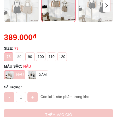
389.000₫
SIZE:
73
73
80
90
100
110
120
MÀU SẮC:
NÂU
NÂU
XÁM
Số lượng:
-
+
Còn lại 1 sản phẩm trong kho
THÊM VÀO GIỎ