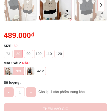
489.000₫
SIZE:
80
73
80
90
100
110
120
MÀU SẮC:
NÂU
NÂU
XÁM
Số lượng:
-
+
Còn lại 1 sản phẩm trong kho
THÊM VÀO GIỎ