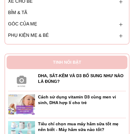
XE CHO BÉ
BỈM & TÃ
GÓC CỦA MẸ
PHỤ KIỆN MẸ & BÉ
TINH NỔI BẬT
DHA, SẮT-KẼM VÀ D3 BỔ SUNG NHƯ NÀO
LÀ ĐÚNG?
Cách sử dụng vitamin D3 cùng men vi
sinh, DHA hợp lí cho trẻ
Tiêu chí chọn mua máy hâm sữa tốt mẹ
nên biết - Máy hâm sữa nào tốt?