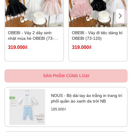
OBEBI - Váy 2 dây sinh
OBEBI - Váy đi tiệc dáng bí
nhật mùa hè OBEBI (73-
OBEBI (73-120)
120)
319.000₫
319.000₫
SẢN PHẨM CÙNG LOẠI
NOUS - Bộ dài tay áo trắng in trang trí
phối quần áo xanh da trời NB
185.000₫