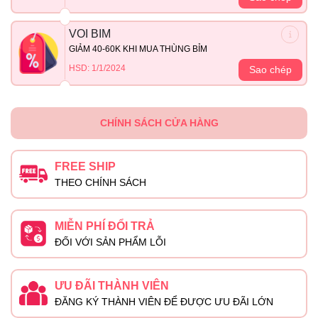
VOI BIM
GIẢM 40-60K KHI MUA THÙNG BỈM
HSD: 1/1/2024
Sao chép
CHÍNH SÁCH CỬA HÀNG
FREE SHIP
THEO CHÍNH SÁCH
MIỄN PHÍ ĐỔI TRẢ
ĐỐI VỚI SẢN PHẨM LỖI
ƯU ĐÃI THÀNH VIÊN
ĐĂNG KÝ THÀNH VIÊN ĐỂ ĐƯỢC ƯU ĐÃI LỚN