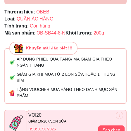
Thương hiệu:
OBEBI
Loại:
QUẦN ÁO HÃNG
Tình trạng:
Còn hàng
Mã sản phẩm:
OB-SB44-8-N
Khối lượng:
200g
Khuyến mãi đặc biệt !!!
ÁP DỤNG PHIẾU QUÀ TẶNG/ MÃ GIẢM GIÁ THEO
NGÀNH HÀNG
GIẢM GIÁ KHI MUA TỪ 2 LON SỮA HOẶC 1 THÙNG
BỈM
TẶNG VOUCHER MUA HÀNG THEO DANH MỤC SẢN
PHẨM
VOI20
GIẢM 10-20K/LON SỮA
HSD: 01/01/2026
Sao chép