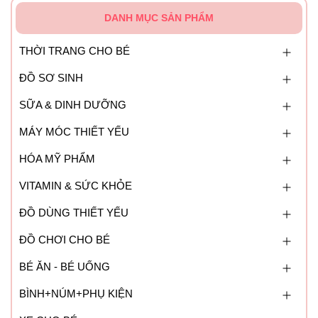
DANH MỤC SẢN PHẨM
THỜI TRANG CHO BÉ
ĐỒ SƠ SINH
SỮA & DINH DƯỠNG
MÁY MÓC THIẾT YẾU
HÓA MỸ PHẨM
VITAMIN & SỨC KHỎE
ĐỒ DÙNG THIẾT YẾU
ĐỒ CHƠI CHO BÉ
BÉ ĂN - BÉ UỐNG
BÌNH+NÚM+PHỤ KIỆN