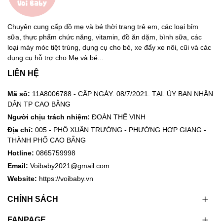
Chuyên cung cấp đồ mẹ và bé thời trang trẻ em, các loại bỉm
sữa, thực phẩm chức năng, vitamin, đồ ăn dặm, bình sữa, các
loại máy móc tiệt trùng, dụng cụ cho bé, xe đẩy xe nôi, cũi và các
dụng cụ hỗ trợ cho Mẹ và bé...
LIÊN HỆ
Mã số:
11A8006788 - CẤP NGÀY: 08/7/2021. TẠI: ỦY BAN NHÂN
DÂN TP CAO BẰNG
Người chịu trách nhiệm:
ĐOÀN THẾ VINH
Địa chỉ:
005 - PHỐ XUÂN TRƯỜNG - PHƯỜNG HỢP GIANG -
THÀNH PHỐ CAO BẰNG
Hotline:
0865759998
Email:
Voibaby2021@gmail.com
Website:
https://voibaby.vn
CHÍNH SÁCH
FANPAGE