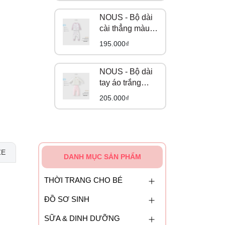
NOUS - Bộ dài
cài thẳng màu
trắng họa tiết
195.000₫
gấu và cáo NB
NOUS - Bộ dài
tay áo trắng
phối quần hồng
205.000₫
in hoạ tiết NB
ZE
DANH MỤC SẢN PHẨM
THỜI TRANG CHO BÉ
ĐỒ SƠ SINH
SỮA & DINH DƯỠNG