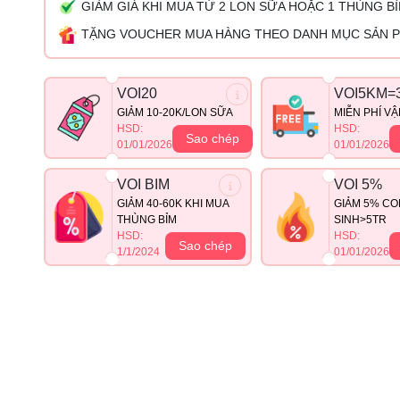
GIẢM GIÁ KHI MUA TỪ 2 LON SỮA HOẶC 1 THÙNG B
TẶNG VOUCHER MUA HÀNG THEO DANH MỤC SẢN 
VOI20
VOI5KM=
GIẢM 10-20K/LON SỮA
MIỄN PHÍ V
HSD:
HSD:
Sao chép
01/01/2026
01/01/2026
VOI BIM
VOI 5%
GIẢM 40-60K KHI MUA
GIẢM 5% CO
THÙNG BỈM
SINH>5TR
HSD:
HSD:
Sao chép
1/1/2024
01/01/2026