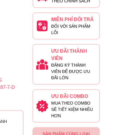
THEO CHÍNH SÁCH
MIỄN PHÍ ĐỔI TRẢ
ĐỐI VỚI SẢN PHẨM
LỖI
ƯU ĐÃI THÀNH
VIÊN
ĐĂNG KÝ THÀNH
VIÊN ĐỂ ĐƯỢC ƯU
ĐÃI LỚN
G
87-7-D
ƯU ĐÃI COMBO
MUA THEO COMBO
SẼ TIẾT KIỆM NHIỀU
HƠN
ÀNH
SẢN PHẨM CÙNG LOẠI