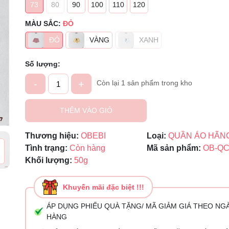
73
80
90
100
110
120
Mã giảm giá:
MÀU SẮC:
ĐỎ
ĐỎ
VÀNG
XANH
Ngày hết hạn:
Điều kiện:
Số lượng:
-
+
Còn lại 1 sản phẩm trong kho
THÊM VÀO GIỎ
Thương hiệu:
OBEBI
Loại:
QUẦN ÁO HÃN
Tình trạng:
Còn hàng
Mã sản phẩm:
OB-QC
Khối lượng:
50g
Khuyến mãi đặc biệt !!!
ÁP DỤNG PHIẾU QUÀ TẶNG/ MÃ GIẢM GIÁ THEO NG
HÀNG