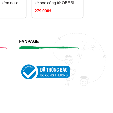
ẻ kèm nơ cổ
kẻ sọc công tử OBEBI
phong cách
20)
(73-120)
OBEBI (73-
279.000₫
319.000₫
FANPAGE