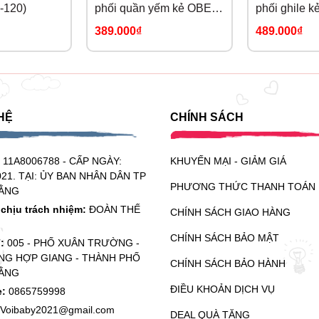
-120)
phối quần yếm kẻ OBEBI
phối ghile k
(73-120)
OBEBI (73-1
389.000₫
489.000₫
HỆ
CHÍNH SÁCH
:
11A8006788 - CẤP NGÀY:
KHUYẾN MẠI - GIẢM GIÁ
021. TẠI: ỦY BAN NHÂN DÂN TP
PHƯƠNG THỨC THANH TOÁN
ẰNG
chịu trách nhiệm:
ĐOÀN THẾ
CHÍNH SÁCH GIAO HÀNG
CHÍNH SÁCH BẢO MẬT
ỉ:
005 - PHỐ XUÂN TRƯỜNG -
G HỢP GIANG - THÀNH PHỐ
CHÍNH SÁCH BẢO HÀNH
ẰNG
ĐIỀU KHOẢN DỊCH VỤ
e:
0865759998
Voibaby2021@gmail.com
DEAL QUÀ TẶNG