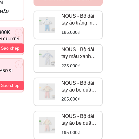
ỈM
PHẨM
NOUS - Bộ dài
tay áo trắng in
trang trí phối
185.000₫
300K
quần áo xanh
ẬN CHUYỂN
da trời NB
Sao chép
NOUS - Bộ dài
tay màu xanh
biển họa tiết
225.000₫
quả táo NB
MBO ĐI
NOUS - Bộ dài
Sao chép
tay áo be quần
hồng in tràn hoạ
205.000₫
tiết gấu NB
NOUS - Bộ dài
tay áo be quần
hồng in họa tiết
195.000₫
NB