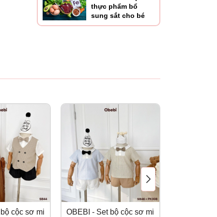
thực phẩm bổ
sung sắt cho bé
 bộ cộc sơ mi
OBEBI - Set bộ cộc sơ mi
OBEBI - Set