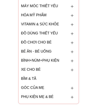
MÁY MÓC THIẾT YẾU
HÓA MỸ PHẨM
VITAMIN & SỨC KHỎE
ĐỒ DÙNG THIẾT YẾU
ĐỒ CHƠI CHO BÉ
BÉ ĂN - BÉ UỐNG
BÌNH+NÚM+PHỤ KIỆN
XE CHO BÉ
BỈM & TÃ
GÓC CỦA MẸ
PHỤ KIỆN MẸ & BÉ