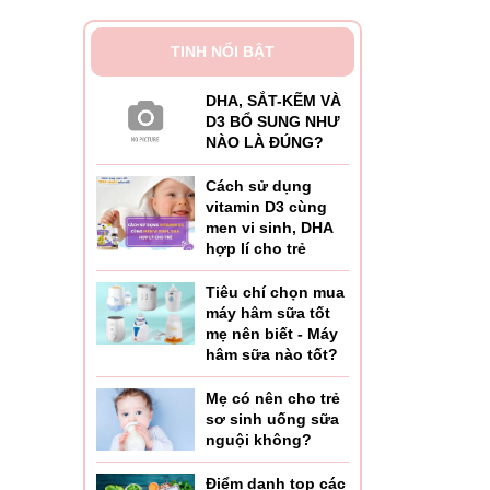
TINH NỔI BẬT
DHA, SẮT-KẼM VÀ
D3 BỔ SUNG NHƯ
NÀO LÀ ĐÚNG?
Cách sử dụng
vitamin D3 cùng
men vi sinh, DHA
hợp lí cho trẻ
Tiêu chí chọn mua
máy hâm sữa tốt
mẹ nên biết - Máy
hâm sữa nào tốt?
Mẹ có nên cho trẻ
sơ sinh uống sữa
nguội không?
Điểm danh top các