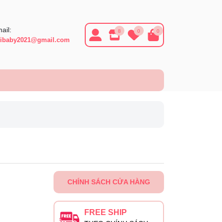
ail:
8
0
0
ibaby2021@gmail.com
CHÍNH SÁCH CỬA HÀNG
FREE SHIP