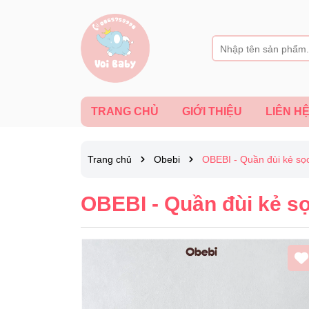
TRANG CHỦ
GIỚI THIỆU
LIÊN H
Trang chủ
Obebi
OBEBI - Quần đùi kẻ sọc
OBEBI - Quần đùi kẻ sọ