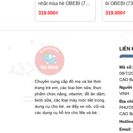
nhật mùa hè OBEBI (73-
bí OBEBI (73
120)
319.000₫
319.000₫
LIÊN 
Mã số
08/7/2
CAO B
Chuyên cung cấp đồ mẹ và bé thời
Người 
trang trẻ em, các loại bỉm sữa, thực
VINH
phẩm chức năng, vitamin, đồ ăn dặm,
bình sữa, các loại máy móc tiệt trùng,
Địa ch
dụng cụ cho bé, xe đẩy xe nôi, cũi và
PHƯỜN
các dụng cụ hỗ trợ cho Mẹ và bé...
CAO B
Hotlin
Email: