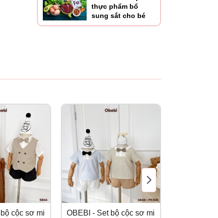
thực phẩm bổ
sung sắt cho bé
 bộ cộc sơ mi
OBEBI - Set bộ cộc sơ mi
OBEBI - Set