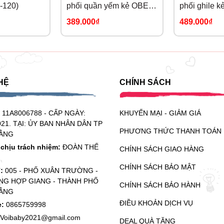
-120)
phối quần yếm kẻ OBEBI
phối ghile k
(73-120)
OBEBI (73-1
389.000₫
489.000₫
HỆ
CHÍNH SÁCH
:
11A8006788 - CẤP NGÀY:
KHUYẾN MẠI - GIẢM GIÁ
021. TẠI: ỦY BAN NHÂN DÂN TP
PHƯƠNG THỨC THANH TOÁN
ẰNG
chịu trách nhiệm:
ĐOÀN THẾ
CHÍNH SÁCH GIAO HÀNG
CHÍNH SÁCH BẢO MẬT
ỉ:
005 - PHỐ XUÂN TRƯỜNG -
G HỢP GIANG - THÀNH PHỐ
CHÍNH SÁCH BẢO HÀNH
ẰNG
ĐIỀU KHOẢN DỊCH VỤ
e:
0865759998
Voibaby2021@gmail.com
DEAL QUÀ TẶNG