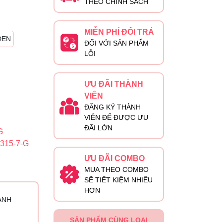
THEO CHÍNH SÁCH
MIỄN PHÍ ĐỔI TRẢ
ĐEN
ĐỐI VỚI SẢN PHẨM
LỖI
ƯU ĐÃI THÀNH
VIÊN
ĐĂNG KÝ THÀNH
VIÊN ĐỂ ĐƯỢC ƯU
ĐÃI LỚN
G
315-7-G
ƯU ĐÃI COMBO
MUA THEO COMBO
SẼ TIẾT KIỆM NHIỀU
HƠN
ÀNH
SẢN PHẨM CÙNG LOẠI