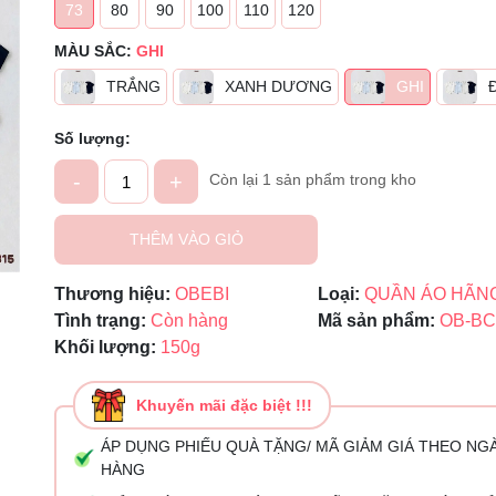
73
80
90
100
110
120
Mã giảm giá:
MÀU SẮC:
GHI
TRẮNG
XANH DƯƠNG
GHI
Ngày hết hạn:
Điều kiện:
Số lượng:
-
+
Còn lại 1 sản phẩm trong kho
THÊM VÀO GIỎ
Thương hiệu:
OBEBI
Loại:
QUẦN ÁO HÃN
Tình trạng:
Còn hàng
Mã sản phẩm:
OB-BC
Khối lượng:
150g
Khuyến mãi đặc biệt !!!
ÁP DỤNG PHIẾU QUÀ TẶNG/ MÃ GIẢM GIÁ THEO NG
HÀNG