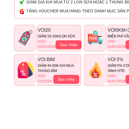
GIẢM GIÁ KHI MUA TỪ 2 LON SỮA HOẶC 1 THÙNG B
TẶNG VOUCHER MUA HÀNG THEO DANH MỤC SẢN 
VOI20
VOI5KM=
GIẢM 10-20K/LON SỮA
MIỄN PHÍ V
HSD:
HSD:
Sao chép
01/01/2026
01/01/2026
VOI BIM
VOI 5%
GIẢM 40-60K KHI MUA
GIẢM 5% CO
THÙNG BỈM
SINH>5TR
HSD:
HSD:
Sao chép
1/1/2024
01/01/2026