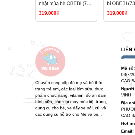
nhật mùa hè OBEBI (73-
bí OBEBI (73
120)
319.000₫
319.000₫
LIÊN 
Mã số
08/7/2
CAO B
Chuyên cung cấp đồ mẹ và bé thời
Người 
trang trẻ em, các loại bỉm sữa, thực
VINH
phẩm chức năng, vitamin, đồ ăn dặm,
bình sữa, các loại máy móc tiệt trùng,
Địa ch
dụng cụ cho bé, xe đẩy xe nôi, cũi và
PHƯỜN
các dụng cụ hỗ trợ cho Mẹ và bé...
CAO B
Hotlin
Email: