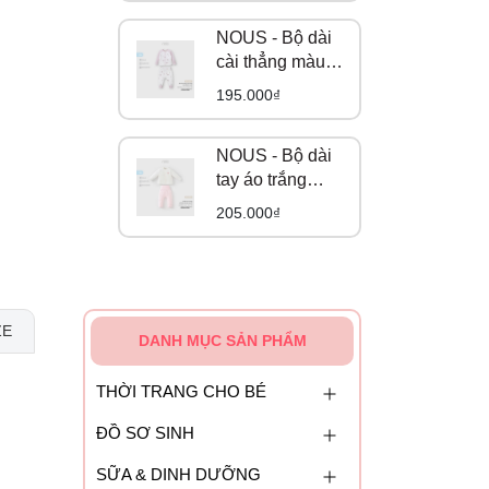
NOUS - Bộ dài
cài thẳng màu
trắng họa tiết
195.000₫
gấu và cáo NB
NOUS - Bộ dài
tay áo trắng
phối quần hồng
205.000₫
in hoạ tiết NB
ZE
DANH MỤC SẢN PHẨM
THỜI TRANG CHO BÉ
ĐỒ SƠ SINH
SỮA & DINH DƯỠNG