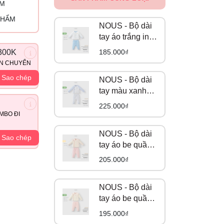
ỈM
PHẨM
NOUS - Bộ dài
tay áo trắng in
trang trí phối
185.000₫
300K
quần áo xanh
ẬN CHUYỂN
da trời NB
Sao chép
NOUS - Bộ dài
tay màu xanh
biển họa tiết
225.000₫
quả táo NB
MBO ĐI
NOUS - Bộ dài
Sao chép
tay áo be quần
hồng in tràn hoạ
205.000₫
tiết gấu NB
NOUS - Bộ dài
tay áo be quần
hồng in họa tiết
195.000₫
NB