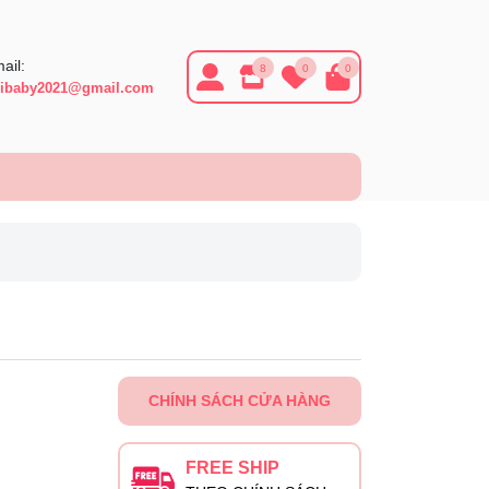
ail:
8
0
0
ibaby2021@gmail.com
CHÍNH SÁCH CỬA HÀNG
FREE SHIP