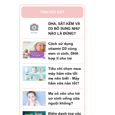
TINH NỔI BẬT
DHA, SẮT-KẼM VÀ
D3 BỔ SUNG NHƯ
NÀO LÀ ĐÚNG?
Cách sử dụng
vitamin D3 cùng
men vi sinh, DHA
hợp lí cho trẻ
Tiêu chí chọn mua
máy hâm sữa tốt
mẹ nên biết - Máy
hâm sữa nào tốt?
Mẹ có nên cho trẻ
sơ sinh uống sữa
nguội không?
Điểm danh top các