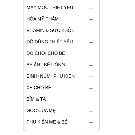
MÁY MÓC THIẾT YẾU
HÓA MỸ PHẨM
VITAMIN & SỨC KHỎE
ĐỒ DÙNG THIẾT YẾU
ĐỒ CHƠI CHO BÉ
BÉ ĂN - BÉ UỐNG
BÌNH+NÚM+PHỤ KIỆN
XE CHO BÉ
BỈM & TÃ
GÓC CỦA MẸ
PHỤ KIỆN MẸ & BÉ