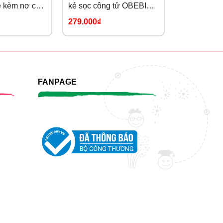
ẻ kèm nơ cổ
kẻ sọc công tử OBEBI
phong cách
20)
(73-120)
OBEBI (73-
279.000₫
319.000₫
FANPAGE