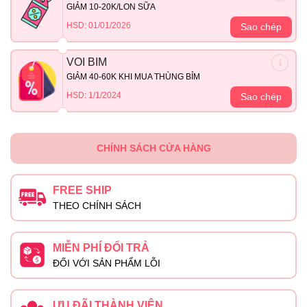
GIẢM 10-20K/LON SỮA
HSD: 01/01/2026
Sao chép
VOI BIM
GIẢM 40-60K KHI MUA THÙNG BỈM
HSD: 1/1/2024
Sao chép
CHÍNH SÁCH CỬA HÀNG
FREE SHIP
THEO CHÍNH SÁCH
MIỄN PHÍ ĐỔI TRẢ
ĐỐI VỚI SẢN PHẨM LỖI
ƯU ĐÃI THÀNH VIÊN