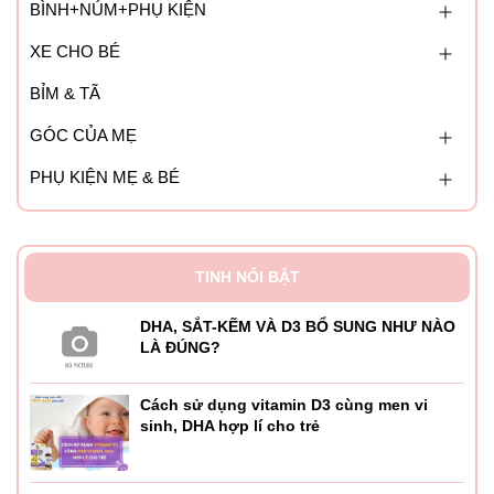
BÌNH+NÚM+PHỤ KIỆN
XE CHO BÉ
BỈM & TÃ
GÓC CỦA MẸ
PHỤ KIỆN MẸ & BÉ
TINH NỔI BẬT
DHA, SẮT-KẼM VÀ D3 BỔ SUNG NHƯ NÀO
LÀ ĐÚNG?
Cách sử dụng vitamin D3 cùng men vi
sinh, DHA hợp lí cho trẻ