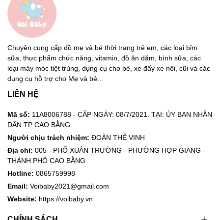
Chuyên cung cấp đồ mẹ và bé thời trang trẻ em, các loại bỉm
sữa, thực phẩm chức năng, vitamin, đồ ăn dặm, bình sữa, các
loại máy móc tiệt trùng, dụng cụ cho bé, xe đẩy xe nôi, cũi và các
dụng cụ hỗ trợ cho Mẹ và bé...
LIÊN HỆ
Mã số:
11A8006788 - CẤP NGÀY: 08/7/2021. TẠI: ỦY BAN NHÂN
DÂN TP CAO BẰNG
Người chịu trách nhiệm:
ĐOÀN THẾ VINH
Địa chỉ:
005 - PHỐ XUÂN TRƯỜNG - PHƯỜNG HỢP GIANG -
THÀNH PHỐ CAO BẰNG
Hotline:
0865759998
Email:
Voibaby2021@gmail.com
Website:
https://voibaby.vn
CHÍNH SÁCH