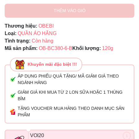
THÊM VÀO GIỎ
Thương hiệu:
OBEBI
Loại:
QUẦN ÁO HÃNG
Tình trạng:
Còn hàng
Mã sản phẩm:
OB-BC380-6-B
Khối lượng:
120g
Khuyến mãi đặc biệt !!!
ÁP DỤNG PHIẾU QUÀ TẶNG/ MÃ GIẢM GIÁ THEO
NGÀNH HÀNG
GIẢM GIÁ KHI MUA TỪ 2 LON SỮA HOẶC 1 THÙNG
BỈM
TẶNG VOUCHER MUA HÀNG THEO DANH MỤC SẢN
PHẨM
VOI20