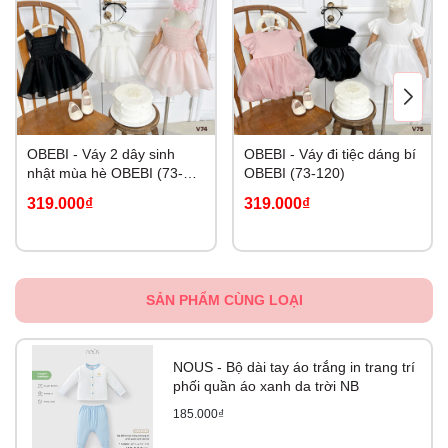
OBEBI - Váy 2 dây sinh
OBEBI - Váy đi tiệc dáng bí
nhật mùa hè OBEBI (73-
OBEBI (73-120)
120)
319.000₫
319.000₫
SẢN PHẨM CÙNG LOẠI
NOUS - Bộ dài tay áo trắng in trang trí
phối quần áo xanh da trời NB
185.000₫