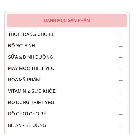
DANH MỤC SẢN PHẨM
THỜI TRANG CHO BÉ
ĐỒ SƠ SINH
SỮA & DINH DƯỠNG
MÁY MÓC THIẾT YẾU
HÓA MỸ PHẨM
VITAMIN & SỨC KHỎE
ĐỒ DÙNG THIẾT YẾU
ĐỒ CHƠI CHO BÉ
BÉ ĂN - BÉ UỐNG