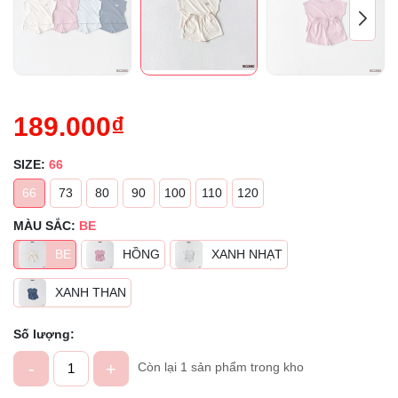
189.000₫
SIZE:
66
66
73
80
90
100
110
120
MÀU SẮC:
BE
BE
HỒNG
XANH NHẠT
XANH THAN
Số lượng:
-
+
Còn lại 1 sản phẩm trong kho