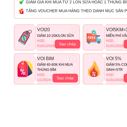
GIẢM GIÁ KHI MUA TỪ 2 LON SỮA HOẶC 1 THÙNG B
TẶNG VOUCHER MUA HÀNG THEO DANH MỤC SẢN 
VOI20
VOI5KM=
GIẢM 10-20K/LON SỮA
MIỄN PHÍ V
HSD:
HSD:
Sao chép
01/01/2026
01/01/2026
VOI BIM
VOI 5%
GIẢM 40-60K KHI MUA
GIẢM 5% CO
THÙNG BỈM
SINH>5TR
HSD:
HSD:
Sao chép
1/1/2024
01/01/2026