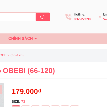
Hotline:
Em
0865759998
Vo
Ệ
CHÍNH SÁCH
 OBEBI (66-120)
o OBEBI (66-120)
179.000₫
SIZE:
73