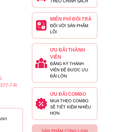
THEO CHÍNH SÁCH
MIỄN PHÍ ĐỔI TRẢ
ĐỐI VỚI SẢN PHẨM
LỖI
ƯU ĐÃI THÀNH
VIÊN
ĐĂNG KÝ THÀNH
VIÊN ĐỂ ĐƯỢC ƯU
ĐÃI LỚN
G
377-7-R
ƯU ĐÃI COMBO
MUA THEO COMBO
SẼ TIẾT KIỆM NHIỀU
HƠN
ÀNH
SẢN PHẨM CÙNG LOẠI