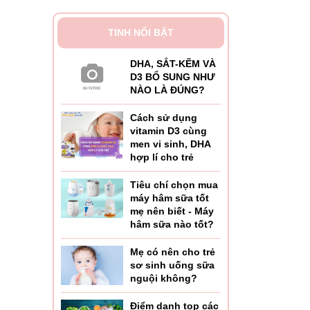
TINH NỔI BẬT
DHA, SẮT-KẼM VÀ
D3 BỔ SUNG NHƯ
NÀO LÀ ĐÚNG?
Cách sử dụng
vitamin D3 cùng
men vi sinh, DHA
hợp lí cho trẻ
Tiêu chí chọn mua
máy hâm sữa tốt
mẹ nên biết - Máy
hâm sữa nào tốt?
Mẹ có nên cho trẻ
sơ sinh uống sữa
nguội không?
Điểm danh top các