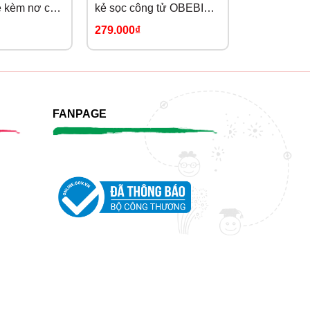
ẻ kèm nơ cổ
kẻ sọc công tử OBEBI
phong cách
20)
(73-120)
OBEBI (73-
279.000₫
319.000₫
FANPAGE