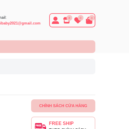
ail:
8
0
0
ibaby2021@gmail.com
CHÍNH SÁCH CỬA HÀNG
FREE SHIP