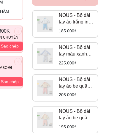
ỈM
PHẨM
NOUS - Bộ dài
tay áo trắng in
trang trí phối
185.000₫
300K
quần áo xanh
ẬN CHUYỂN
da trời NB
Sao chép
NOUS - Bộ dài
tay màu xanh
biển họa tiết
225.000₫
quả táo NB
MBO ĐI
NOUS - Bộ dài
Sao chép
tay áo be quần
hồng in tràn hoạ
205.000₫
tiết gấu NB
NOUS - Bộ dài
tay áo be quần
hồng in họa tiết
195.000₫
NB