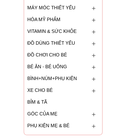
MÁY MÓC THIẾT YẾU
HÓA MỸ PHẨM
VITAMIN & SỨC KHỎE
ĐỒ DÙNG THIẾT YẾU
ĐỒ CHƠI CHO BÉ
BÉ ĂN - BÉ UỐNG
BÌNH+NÚM+PHỤ KIỆN
XE CHO BÉ
BỈM & TÃ
GÓC CỦA MẸ
PHỤ KIỆN MẸ & BÉ