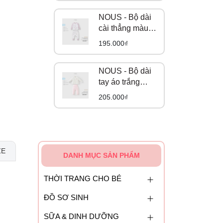
NOUS - Bộ dài
cài thẳng màu
trắng họa tiết
195.000₫
gấu và cáo NB
NOUS - Bộ dài
tay áo trắng
phối quần hồng
205.000₫
in hoạ tiết NB
ZE
DANH MỤC SẢN PHẨM
THỜI TRANG CHO BÉ
ĐỒ SƠ SINH
SỮA & DINH DƯỠNG