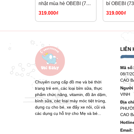
nhật mùa hè OBEBI (73-
bí OBEBI (73
120)
319.000₫
319.000₫
LIÊN 
Mã số
08/7/2
CAO B
Chuyên cung cấp đồ mẹ và bé thời
Người 
trang trẻ em, các loại bỉm sữa, thực
VINH
phẩm chức năng, vitamin, đồ ăn dặm,
bình sữa, các loại máy móc tiệt trùng,
Địa ch
dụng cụ cho bé, xe đẩy xe nôi, cũi và
PHƯỜN
các dụng cụ hỗ trợ cho Mẹ và bé...
CAO B
Hotlin
Email: