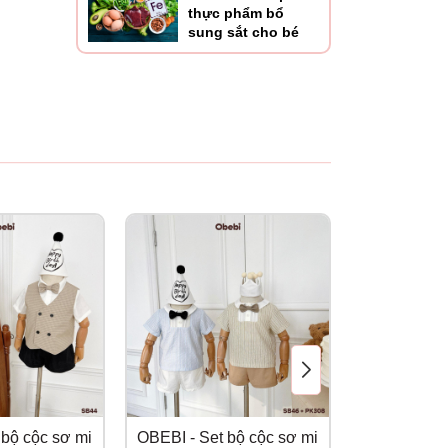
thực phẩm bổ
sung sắt cho bé
 bộ cộc sơ mi
OBEBI - Set bộ cộc sơ mi
OBEBI - Set