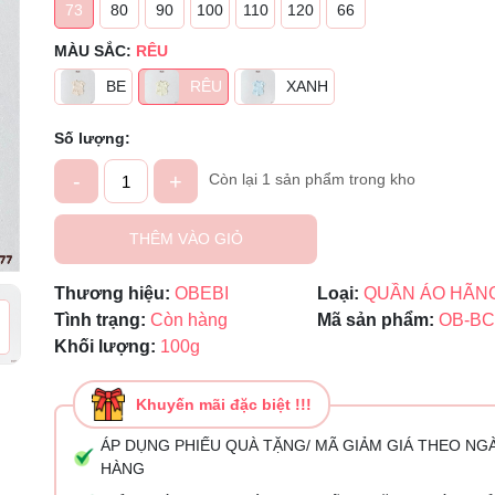
73
80
90
100
110
120
66
Mã giảm giá:
MÀU SẮC:
RÊU
BE
RÊU
XANH
Ngày hết hạn:
Điều kiện:
Số lượng:
-
+
Còn lại 1 sản phẩm trong kho
THÊM VÀO GIỎ
Thương hiệu:
OBEBI
Loại:
QUẦN ÁO HÃN
Tình trạng:
Còn hàng
Mã sản phẩm:
OB-BC
Khối lượng:
100g
Khuyến mãi đặc biệt !!!
ÁP DỤNG PHIẾU QUÀ TẶNG/ MÃ GIẢM GIÁ THEO NG
HÀNG