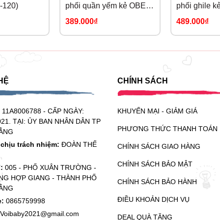
-120)
phối quần yếm kẻ OBEBI
phối ghile k
(73-120)
OBEBI (73-1
389.000₫
489.000₫
HỆ
CHÍNH SÁCH
:
11A8006788 - CẤP NGÀY:
KHUYẾN MẠI - GIẢM GIÁ
021. TẠI: ỦY BAN NHÂN DÂN TP
PHƯƠNG THỨC THANH TOÁN
ẰNG
chịu trách nhiệm:
ĐOÀN THẾ
CHÍNH SÁCH GIAO HÀNG
CHÍNH SÁCH BẢO MẬT
ỉ:
005 - PHỐ XUÂN TRƯỜNG -
G HỢP GIANG - THÀNH PHỐ
CHÍNH SÁCH BẢO HÀNH
ẰNG
ĐIỀU KHOẢN DỊCH VỤ
e:
0865759998
Voibaby2021@gmail.com
DEAL QUÀ TẶNG