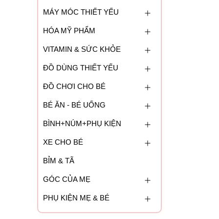
MÁY MÓC THIẾT YẾU
HÓA MỸ PHẨM
VITAMIN & SỨC KHỎE
ĐỒ DÙNG THIẾT YẾU
ĐỒ CHƠI CHO BÉ
BÉ ĂN - BÉ UỐNG
BÌNH+NÚM+PHỤ KIỆN
XE CHO BÉ
BỈM & TÃ
GÓC CỦA MẸ
PHỤ KIỆN MẸ & BÉ