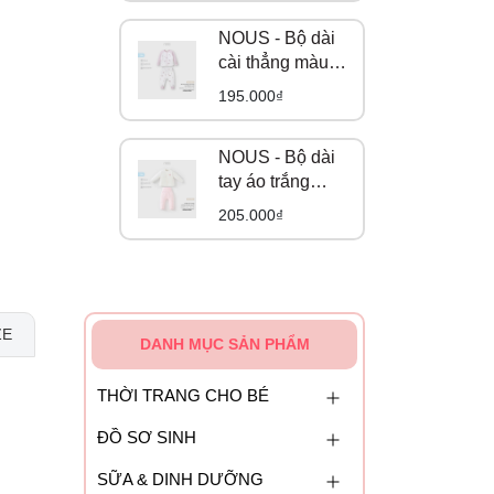
NOUS - Bộ dài
cài thẳng màu
trắng họa tiết
195.000₫
gấu và cáo NB
NOUS - Bộ dài
tay áo trắng
phối quần hồng
205.000₫
in hoạ tiết NB
ZE
DANH MỤC SẢN PHẨM
THỜI TRANG CHO BÉ
ĐỒ SƠ SINH
SỮA & DINH DƯỠNG