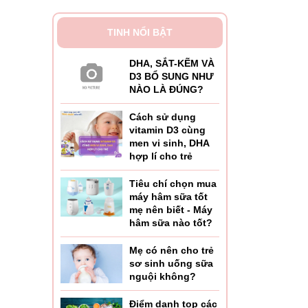
TINH NỔI BẬT
DHA, SẮT-KẼM VÀ
D3 BỔ SUNG NHƯ
NÀO LÀ ĐÚNG?
Cách sử dụng
vitamin D3 cùng
men vi sinh, DHA
hợp lí cho trẻ
Tiêu chí chọn mua
máy hâm sữa tốt
mẹ nên biết - Máy
hâm sữa nào tốt?
Mẹ có nên cho trẻ
sơ sinh uống sữa
nguội không?
Điểm danh top các