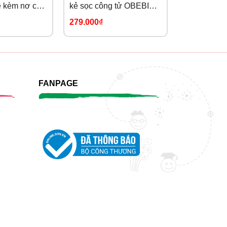
ẻ kèm nơ cổ
kẻ sọc công tử OBEBI
phong cách
20)
(73-120)
OBEBI (73-
279.000₫
319.000₫
FANPAGE