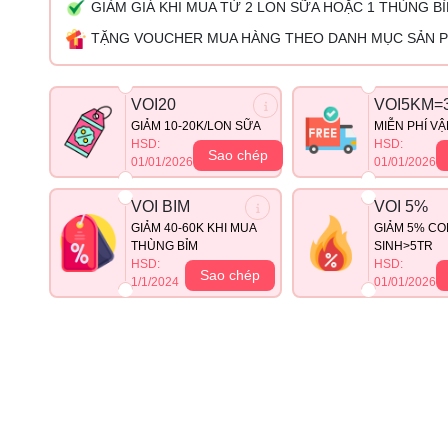
GIẢM GIÁ KHI MUA TỪ 2 LON SỮA HOẶC 1 THÙNG B
TẶNG VOUCHER MUA HÀNG THEO DANH MỤC SẢN 
VOI20
VOI5KM=
GIẢM 10-20K/LON SỮA
MIỄN PHÍ V
HSD:
HSD:
Sao chép
01/01/2026
01/01/2026
VOI BIM
VOI 5%
GIẢM 40-60K KHI MUA
GIẢM 5% CO
THÙNG BỈM
SINH>5TR
HSD:
HSD:
Sao chép
1/1/2024
01/01/2026