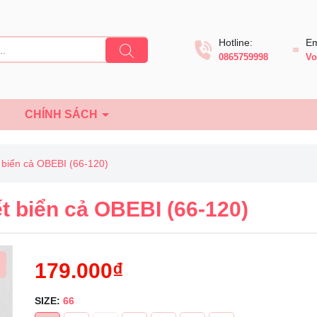
Hotline:
Em
0865759998
Vo
Ệ
CHÍNH SÁCH
t biển cả OBEBI (66-120)
ết biển cả OBEBI (66-120)
179.000₫
SIZE:
66