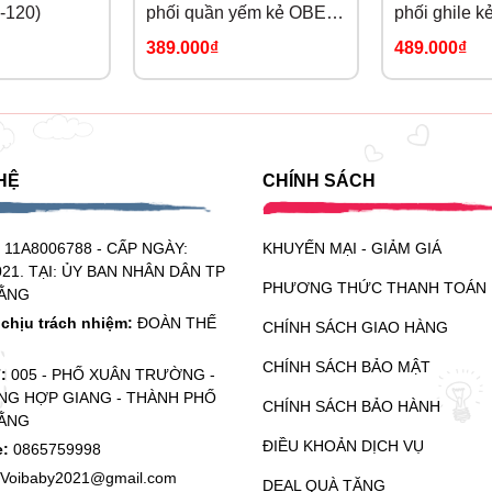
-120)
phối quần yếm kẻ OBEBI
phối ghile k
(73-120)
OBEBI (73-1
389.000₫
489.000₫
HỆ
CHÍNH SÁCH
:
11A8006788 - CẤP NGÀY:
KHUYẾN MẠI - GIẢM GIÁ
021. TẠI: ỦY BAN NHÂN DÂN TP
PHƯƠNG THỨC THANH TOÁN
ẰNG
chịu trách nhiệm:
ĐOÀN THẾ
CHÍNH SÁCH GIAO HÀNG
CHÍNH SÁCH BẢO MẬT
ỉ:
005 - PHỐ XUÂN TRƯỜNG -
G HỢP GIANG - THÀNH PHỐ
CHÍNH SÁCH BẢO HÀNH
ẰNG
ĐIỀU KHOẢN DỊCH VỤ
e:
0865759998
Voibaby2021@gmail.com
DEAL QUÀ TẶNG