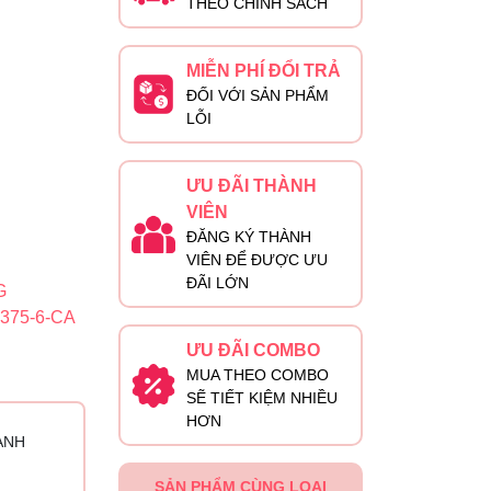
THEO CHÍNH SÁCH
MIỄN PHÍ ĐỔI TRẢ
ĐỐI VỚI SẢN PHẨM
LỖI
ƯU ĐÃI THÀNH
VIÊN
ĐĂNG KÝ THÀNH
VIÊN ĐỂ ĐƯỢC ƯU
ĐÃI LỚN
G
375-6-CA
ƯU ĐÃI COMBO
MUA THEO COMBO
SẼ TIẾT KIỆM NHIỀU
HƠN
ÀNH
SẢN PHẨM CÙNG LOẠI