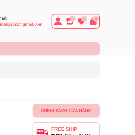
ail:
8
0
0
ibaby2021@gmail.com
CHÍNH SÁCH CỬA HÀNG
FREE SHIP