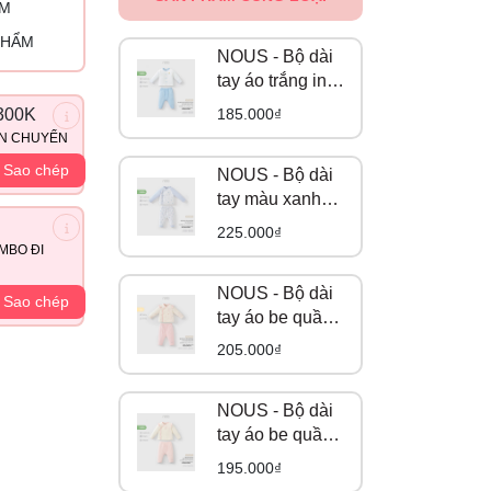
ỈM
PHẨM
NOUS - Bộ dài
tay áo trắng in
trang trí phối
185.000₫
300K
quần áo xanh
ẬN CHUYỂN
da trời NB
Sao chép
NOUS - Bộ dài
tay màu xanh
biển họa tiết
225.000₫
quả táo NB
MBO ĐI
NOUS - Bộ dài
Sao chép
tay áo be quần
hồng in tràn hoạ
205.000₫
tiết gấu NB
NOUS - Bộ dài
tay áo be quần
hồng in họa tiết
195.000₫
NB