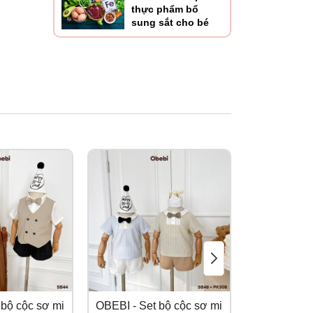
thực phẩm bổ
sung sắt cho bé
 bộ cộc sơ mi
OBEBI - Set bộ cộc sơ mi
OBEBI - Set