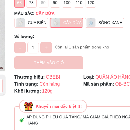
66
73
80
90
100
110
120
Mã giảm giá:
MÀU SẮC:
CÂY DỪA
CUA BIỂN
CÂY DỪA
SÓNG XANH
Ngày hết hạn:
Điều kiện:
Số lượng:
-
+
Còn lại 1 sản phẩm trong kho
THÊM VÀO GIỎ
Thương hiệu:
OBEBI
Loại:
QUẦN ÁO HÃN
Tình trạng:
Còn hàng
Mã sản phẩm:
OB-BC
Khối lượng:
120g
Khuyến mãi đặc biệt !!!
ÁP DỤNG PHIẾU QUÀ TẶNG/ MÃ GIẢM GIÁ THEO NG
HÀNG