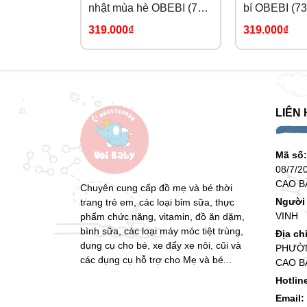
nhật mùa hè OBEBI (73-
bí OBEBI (73
120)
319.000₫
319.000₫
LIÊN 
Mã số
08/7/2
CAO B
Chuyên cung cấp đồ mẹ và bé thời
Người 
trang trẻ em, các loại bỉm sữa, thực
VINH
phẩm chức năng, vitamin, đồ ăn dặm,
bình sữa, các loại máy móc tiệt trùng,
Địa ch
dụng cụ cho bé, xe đẩy xe nôi, cũi và
PHƯỜN
các dụng cụ hỗ trợ cho Mẹ và bé...
CAO B
Hotlin
Email: