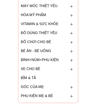
MÁY MÓC THIẾT YẾU
HÓA MỸ PHẨM
VITAMIN & SỨC KHỎE
ĐỒ DÙNG THIẾT YẾU
ĐỒ CHƠI CHO BÉ
BÉ ĂN - BÉ UỐNG
BÌNH+NÚM+PHỤ KIỆN
XE CHO BÉ
BỈM & TÃ
GÓC CỦA MẸ
PHỤ KIỆN MẸ & BÉ