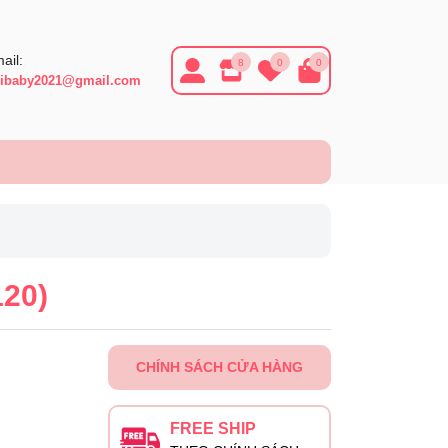
ail:
8
0
0
ibaby2021@gmail.com
120)
CHÍNH SÁCH CỬA HÀNG
FREE SHIP