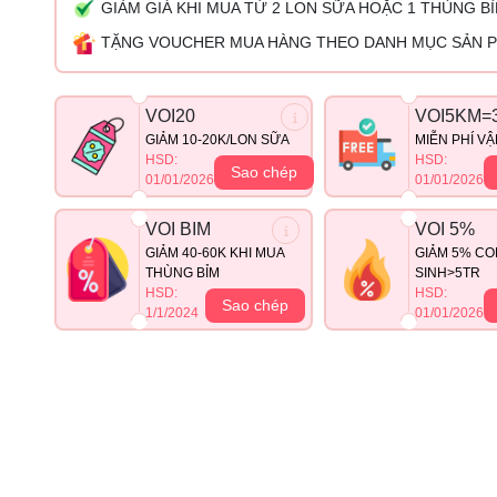
GIẢM GIÁ KHI MUA TỪ 2 LON SỮA HOẶC 1 THÙNG B
TẶNG VOUCHER MUA HÀNG THEO DANH MỤC SẢN 
VOI20
VOI5KM=
GIẢM 10-20K/LON SỮA
MIỄN PHÍ V
HSD:
HSD:
Sao chép
01/01/2026
01/01/2026
VOI BIM
VOI 5%
GIẢM 40-60K KHI MUA
GIẢM 5% CO
THÙNG BỈM
SINH>5TR
HSD:
HSD:
Sao chép
1/1/2024
01/01/2026