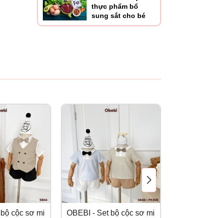
thực phẩm bổ
sung sắt cho bé
 bộ cộc sơ mi
OBEBI - Set bộ cộc sơ mi
OBEBI - Set