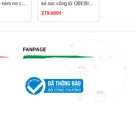
ẻ kèm nơ cổ
kẻ sọc công tử OBEBI
phong cách
20)
(73-120)
OBEBI (73-
279.000₫
319.000₫
FANPAGE