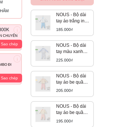
ỈM
PHẨM
NOUS - Bộ dài
tay áo trắng in
trang trí phối
185.000₫
300K
quần áo xanh
ẬN CHUYỂN
da trời NB
Sao chép
NOUS - Bộ dài
tay màu xanh
biển họa tiết
225.000₫
quả táo NB
MBO ĐI
NOUS - Bộ dài
Sao chép
tay áo be quần
hồng in tràn hoạ
205.000₫
tiết gấu NB
NOUS - Bộ dài
tay áo be quần
hồng in họa tiết
195.000₫
NB