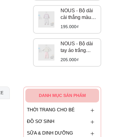
NOUS - Bộ dài
cài thẳng màu
trắng họa tiết
195.000₫
gấu và cáo NB
NOUS - Bộ dài
tay áo trắng
phối quần hồng
205.000₫
in hoạ tiết NB
ZE
DANH MỤC SẢN PHẨM
THỜI TRANG CHO BÉ
ĐỒ SƠ SINH
SỮA & DINH DƯỠNG