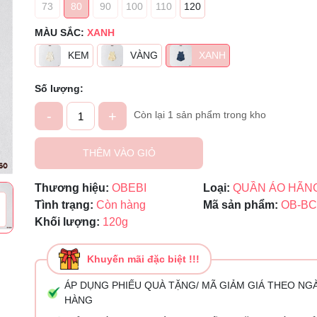
73
80
90
100
110
120
Mã giảm giá:
MÀU SẮC:
XANH
KEM
VÀNG
XANH
Ngày hết hạn:
Điều kiện:
Số lượng:
-
+
Còn lại 1 sản phẩm trong kho
THÊM VÀO GIỎ
Thương hiệu:
OBEBI
Loại:
QUẦN ÁO HÃN
Tình trạng:
Còn hàng
Mã sản phẩm:
OB-BC
Khối lượng:
120g
Khuyến mãi đặc biệt !!!
ÁP DỤNG PHIẾU QUÀ TẶNG/ MÃ GIẢM GIÁ THEO NG
HÀNG