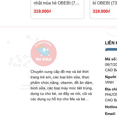
nhật mùa hè OBEBI (73-
bí OBEBI (73
120)
319.000₫
319.000₫
LIÊN 
Mã số
08/7/2
CAO B
Chuyên cung cấp đồ mẹ và bé thời
Người 
trang trẻ em, các loại bỉm sữa, thực
VINH
phẩm chức năng, vitamin, đồ ăn dặm,
bình sữa, các loại máy móc tiệt trùng,
Địa ch
dụng cụ cho bé, xe đẩy xe nôi, cũi và
PHƯỜN
các dụng cụ hỗ trợ cho Mẹ và bé...
CAO B
Hotlin
Email: