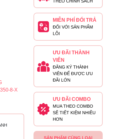
THEO CHÍNH SÁCH
MIỄN PHÍ ĐỔI TRẢ
ĐỐI VỚI SẢN PHẨM
LỖI
ƯU ĐÃI THÀNH
VIÊN
ĐĂNG KÝ THÀNH
VIÊN ĐỂ ĐƯỢC ƯU
ĐÃI LỚN
G
350-8-X
ƯU ĐÃI COMBO
MUA THEO COMBO
SẼ TIẾT KIỆM NHIỀU
HƠN
ÀNH
SẢN PHẨM CÙNG LOẠI