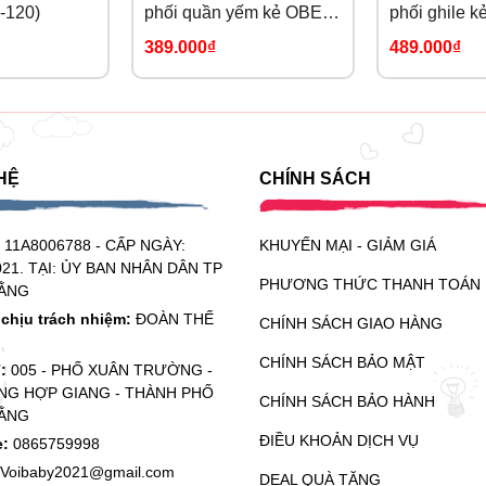
-120)
phối quần yếm kẻ OBEBI
phối ghile k
(73-120)
OBEBI (73-1
389.000₫
489.000₫
HỆ
CHÍNH SÁCH
:
11A8006788 - CẤP NGÀY:
KHUYẾN MẠI - GIẢM GIÁ
021. TẠI: ỦY BAN NHÂN DÂN TP
PHƯƠNG THỨC THANH TOÁN
ẰNG
chịu trách nhiệm:
ĐOÀN THẾ
CHÍNH SÁCH GIAO HÀNG
CHÍNH SÁCH BẢO MẬT
ỉ:
005 - PHỐ XUÂN TRƯỜNG -
G HỢP GIANG - THÀNH PHỐ
CHÍNH SÁCH BẢO HÀNH
ẰNG
ĐIỀU KHOẢN DỊCH VỤ
e:
0865759998
Voibaby2021@gmail.com
DEAL QUÀ TẶNG