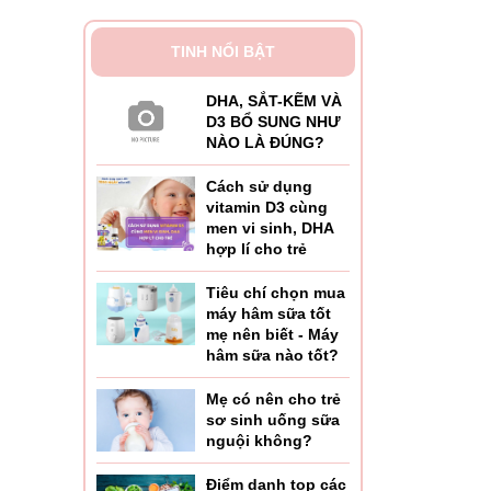
TINH NỔI BẬT
DHA, SẮT-KẼM VÀ
D3 BỔ SUNG NHƯ
NÀO LÀ ĐÚNG?
Cách sử dụng
vitamin D3 cùng
men vi sinh, DHA
hợp lí cho trẻ
Tiêu chí chọn mua
máy hâm sữa tốt
mẹ nên biết - Máy
hâm sữa nào tốt?
Mẹ có nên cho trẻ
sơ sinh uống sữa
nguội không?
Điểm danh top các