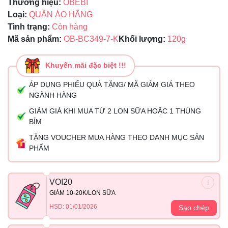
Thương hiệu:
OBEBI
Loại:
QUẦN ÁO HÃNG
Tình trạng:
Còn hàng
Mã sản phẩm:
OB-BC349-7-K
Khối lượng:
120g
Khuyến mãi đặc biệt !!!
ÁP DỤNG PHIẾU QUÀ TẶNG/ MÃ GIẢM GIÁ THEO
NGÀNH HÀNG
GIẢM GIÁ KHI MUA TỪ 2 LON SỮA HOẶC 1 THÙNG
BỈM
TẶNG VOUCHER MUA HÀNG THEO DANH MỤC SẢN
PHẨM
VOI20
GIẢM 10-20K/LON SỮA
HSD: 01/01/2026
Sao chép