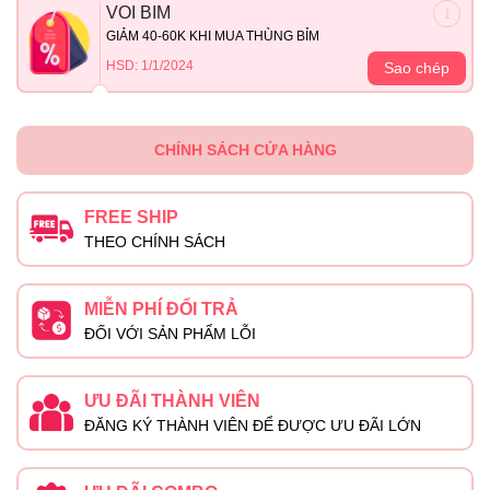
VOI BIM
GIẢM 40-60K KHI MUA THÙNG BỈM
HSD: 1/1/2024
Sao chép
CHÍNH SÁCH CỬA HÀNG
FREE SHIP
THEO CHÍNH SÁCH
MIỄN PHÍ ĐỔI TRẢ
ĐỐI VỚI SẢN PHẨM LỖI
ƯU ĐÃI THÀNH VIÊN
ĐĂNG KÝ THÀNH VIÊN ĐỂ ĐƯỢC ƯU ĐÃI LỚN