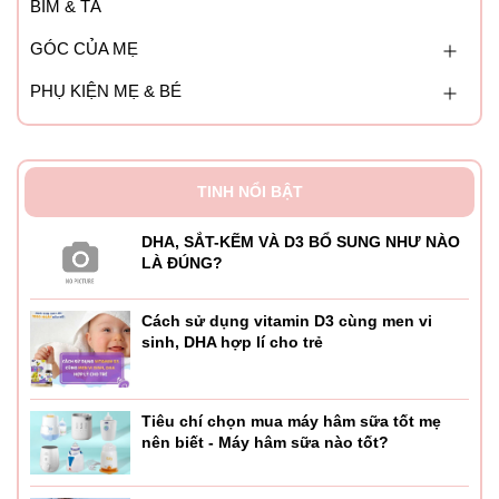
BỈM & TÃ
GÓC CỦA MẸ
PHỤ KIỆN MẸ & BÉ
TINH NỔI BẬT
DHA, SẮT-KẼM VÀ D3 BỔ SUNG NHƯ NÀO
LÀ ĐÚNG?
Cách sử dụng vitamin D3 cùng men vi
sinh, DHA hợp lí cho trẻ
Tiêu chí chọn mua máy hâm sữa tốt mẹ
nên biết - Máy hâm sữa nào tốt?