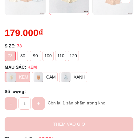
179.000₫
SIZE:
73
73
80
90
100
110
120
MÀU SẮC:
KEM
KEM
CAM
XANH
Số lượng:
-
+
Còn lại 1 sản phẩm trong kho
THÊM VÀO GIỎ