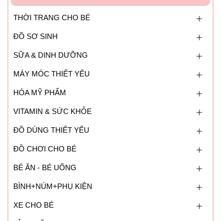
THỜI TRANG CHO BÉ
ĐỒ SƠ SINH
SỮA & DINH DƯỠNG
MÁY MÓC THIẾT YẾU
HÓA MỸ PHẨM
VITAMIN & SỨC KHỎE
ĐỒ DÙNG THIẾT YẾU
ĐỒ CHƠI CHO BÉ
BÉ ĂN - BÉ UỐNG
BÌNH+NÚM+PHỤ KIỆN
XE CHO BÉ