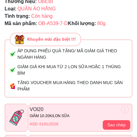
Thương hiệu:
OBEBI
Loại:
QUẦN ÁO HÃNG
Tình trạng:
Còn hàng
Mã sản phẩm:
OB-A539-7-D
Khối lượng:
80g
Khuyến mãi đặc biệt !!!
ÁP DỤNG PHIẾU QUÀ TẶNG/ MÃ GIẢM GIÁ THEO
NGÀNH HÀNG
GIẢM GIÁ KHI MUA TỪ 2 LON SỮA HOẶC 1 THÙNG
BỈM
TẶNG VOUCHER MUA HÀNG THEO DANH MỤC SẢN
PHẨM
VOI20
GIẢM 10-20K/LON SỮA
HSD: 01/01/2026
Sao chép