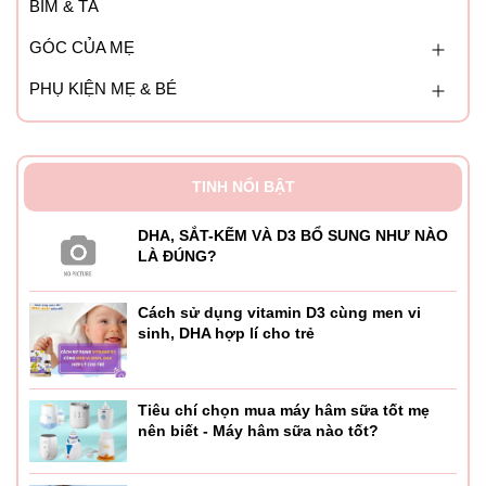
BỈM & TÃ
GÓC CỦA MẸ
PHỤ KIỆN MẸ & BÉ
TINH NỔI BẬT
DHA, SẮT-KẼM VÀ D3 BỔ SUNG NHƯ NÀO
LÀ ĐÚNG?
Cách sử dụng vitamin D3 cùng men vi
sinh, DHA hợp lí cho trẻ
Tiêu chí chọn mua máy hâm sữa tốt mẹ
nên biết - Máy hâm sữa nào tốt?