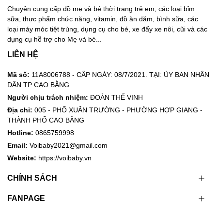
Chuyên cung cấp đồ mẹ và bé thời trang trẻ em, các loại bỉm
sữa, thực phẩm chức năng, vitamin, đồ ăn dặm, bình sữa, các
loại máy móc tiệt trùng, dụng cụ cho bé, xe đẩy xe nôi, cũi và các
dụng cụ hỗ trợ cho Mẹ và bé...
LIÊN HỆ
Mã số:
11A8006788 - CẤP NGÀY: 08/7/2021. TẠI: ỦY BAN NHÂN
DÂN TP CAO BẰNG
Người chịu trách nhiệm:
ĐOÀN THẾ VINH
Địa chỉ:
005 - PHỐ XUÂN TRƯỜNG - PHƯỜNG HỢP GIANG -
THÀNH PHỐ CAO BẰNG
Hotline:
0865759998
Email:
Voibaby2021@gmail.com
Website:
https://voibaby.vn
CHÍNH SÁCH
FANPAGE