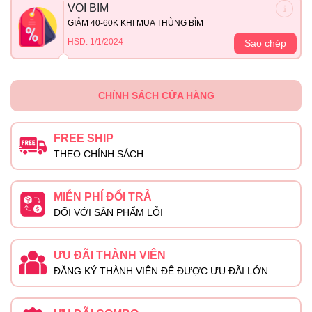
VOI BIM
GIẢM 40-60K KHI MUA THÙNG BỈM
HSD: 1/1/2024
Sao chép
CHÍNH SÁCH CỬA HÀNG
FREE SHIP
THEO CHÍNH SÁCH
MIỄN PHÍ ĐỔI TRẢ
ĐỐI VỚI SẢN PHẨM LỖI
ƯU ĐÃI THÀNH VIÊN
ĐĂNG KÝ THÀNH VIÊN ĐỂ ĐƯỢC ƯU ĐÃI LỚN