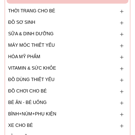
THỜI TRANG CHO BÉ
ĐỒ SƠ SINH
SỮA & DINH DƯỠNG
MÁY MÓC THIẾT YẾU
HÓA MỸ PHẨM
VITAMIN & SỨC KHỎE
ĐỒ DÙNG THIẾT YẾU
ĐỒ CHƠI CHO BÉ
BÉ ĂN - BÉ UỐNG
BÌNH+NÚM+PHỤ KIỆN
XE CHO BÉ