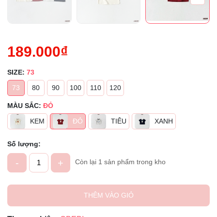
189.000₫
SIZE:
73
73
80
90
100
110
120
MÀU SẮC:
ĐỎ
KEM
ĐỎ
TIÊU
XANH
Số lượng:
-
+
Còn lại 1 sản phẩm trong kho
THÊM VÀO GIỎ