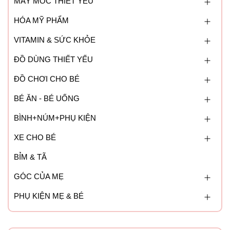
MÁY MÓC THIẾT YẾU
HÓA MỸ PHẨM
VITAMIN & SỨC KHỎE
ĐỒ DÙNG THIẾT YẾU
ĐỒ CHƠI CHO BÉ
BÉ ĂN - BÉ UỐNG
BÌNH+NÚM+PHỤ KIỆN
XE CHO BÉ
BỈM & TÃ
GÓC CỦA MẸ
PHỤ KIỆN MẸ & BÉ