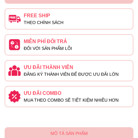
FREE SHIP
THEO CHÍNH SÁCH
MIỄN PHÍ ĐỔI TRẢ
ĐỐI VỚI SẢN PHẨM LỖI
ƯU ĐÃI THÀNH VIÊN
ĐĂNG KÝ THÀNH VIÊN ĐỂ ĐƯỢC ƯU ĐÃI LỚN
ƯU ĐÃI COMBO
MUA THEO COMBO SẼ TIẾT KIỆM NHIỀU HƠN
MÔ TẢ SẢN PHẨM