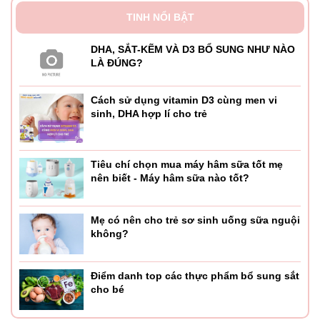
TINH NỔI BẬT
DHA, SẮT-KẼM VÀ D3 BỔ SUNG NHƯ NÀO
LÀ ĐÚNG?
Cách sử dụng vitamin D3 cùng men vi
sinh, DHA hợp lí cho trẻ
Tiêu chí chọn mua máy hâm sữa tốt mẹ
nên biết - Máy hâm sữa nào tốt?
Mẹ có nên cho trẻ sơ sinh uống sữa nguội
không?
Điểm danh top các thực phẩm bổ sung sắt
cho bé