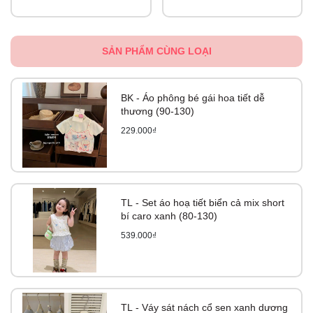
SẢN PHẨM CÙNG LOẠI
BK - Áo phông bé gái hoa tiết dễ
thương (90-130)
229.000₫
TL - Set áo hoạ tiết biển cả mix short
bí caro xanh (80-130)
539.000₫
TL - Váy sát nách cổ sen xanh dương