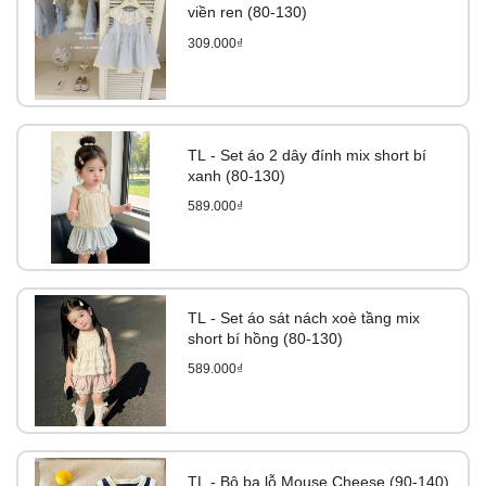
viền ren (80-130)
309.000₫
TL - Set áo 2 dây đính mix short bí
xanh (80-130)
589.000₫
TL - Set áo sát nách xoè tầng mix
short bí hồng (80-130)
589.000₫
TL - Bộ ba lỗ Mouse Cheese (90-140)