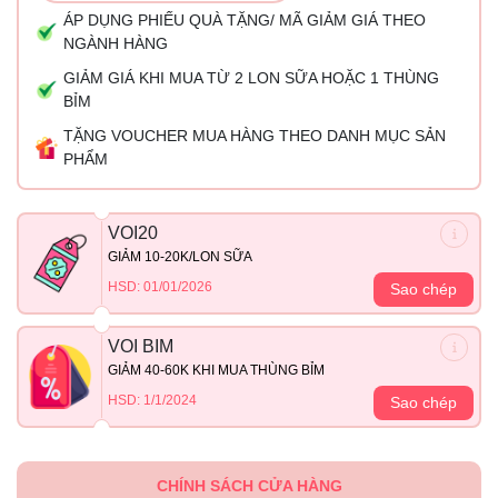
ÁP DỤNG PHIẾU QUÀ TẶNG/ MÃ GIẢM GIÁ THEO
NGÀNH HÀNG
GIẢM GIÁ KHI MUA TỪ 2 LON SỮA HOẶC 1 THÙNG
BỈM
TẶNG VOUCHER MUA HÀNG THEO DANH MỤC SẢN
PHẨM
VOI20
GIẢM 10-20K/LON SỮA
HSD: 01/01/2026
Sao chép
VOI BIM
GIẢM 40-60K KHI MUA THÙNG BỈM
HSD: 1/1/2024
Sao chép
CHÍNH SÁCH CỬA HÀNG