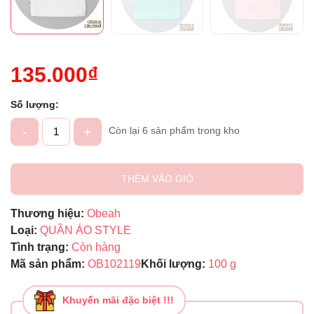
135.000₫
Số lượng:
-
+
Còn lại 6 sản phẩm trong kho
THÊM VÀO GIỎ
Thương hiệu:
Obeah
Loại:
QUẦN ÁO STYLE
Tình trạng:
Còn hàng
Mã sản phẩm:
OB102119
Khối lượng:
100 g
Khuyến mãi đặc biệt !!!