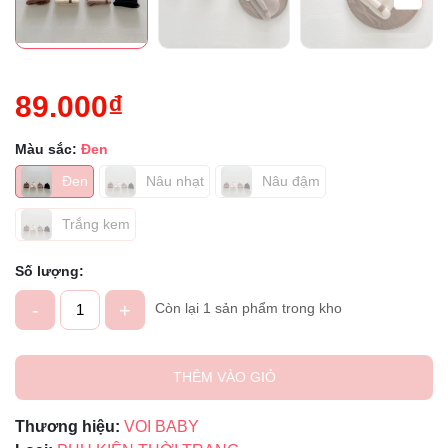
89.000₫
Màu sắc:
Đen
Đen
Nâu nhạt
Nâu đậm
Trắng kem
Số lượng:
-
+
Còn lại 1 sản phẩm trong kho
THÊM VÀO GIỎ
Thương hiệu:
VOI BABY