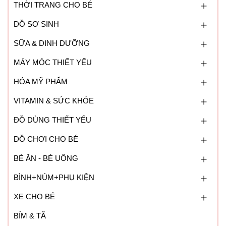
THỜI TRANG CHO BÉ
ĐỒ SƠ SINH
SỮA & DINH DƯỠNG
MÁY MÓC THIẾT YẾU
HÓA MỸ PHẨM
VITAMIN & SỨC KHỎE
ĐỒ DÙNG THIẾT YẾU
ĐỒ CHƠI CHO BÉ
BÉ ĂN - BÉ UỐNG
BÌNH+NÚM+PHỤ KIỆN
XE CHO BÉ
BỈM & TÃ