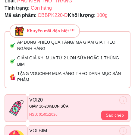
Loại:
PHỤ KIỆN THỜI TRANG
Tình trạng:
Còn hàng
Mã sản phẩm:
OBBPK220-D
Khối lượng:
100g
Khuyến mãi đặc biệt !!!
ÁP DỤNG PHIẾU QUÀ TẶNG/ MÃ GIẢM GIÁ THEO
NGÀNH HÀNG
GIẢM GIÁ KHI MUA TỪ 2 LON SỮA HOẶC 1 THÙNG
BỈM
TẶNG VOUCHER MUA HÀNG THEO DANH MỤC SẢN
PHẨM
VOI20
GIẢM 10-20K/LON SỮA
HSD: 01/01/2026
Sao chép
VOI BIM