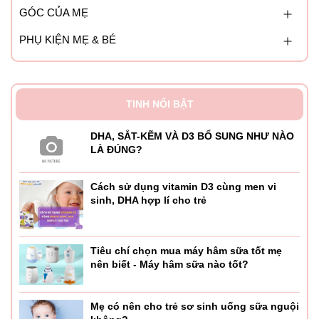
GÓC CỦA MẸ
PHỤ KIỆN MẸ & BÉ
TINH NỔI BẬT
DHA, SẮT-KẼM VÀ D3 BỔ SUNG NHƯ NÀO
LÀ ĐÚNG?
Cách sử dụng vitamin D3 cùng men vi
sinh, DHA hợp lí cho trẻ
Tiêu chí chọn mua máy hâm sữa tốt mẹ
nên biết - Máy hâm sữa nào tốt?
Mẹ có nên cho trẻ sơ sinh uống sữa nguội