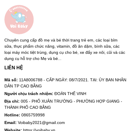
Chuyên cung cấp đồ mẹ và bé thời trang trẻ em, các loại bỉm
sữa, thực phẩm chức năng, vitamin, đồ ăn dặm, bình sữa, các
loại máy móc tiệt trùng, dụng cụ cho bé, xe đẩy xe nôi, cũi và các
dụng cụ hỗ trợ cho Mẹ và bé...
LIÊN HỆ
Mã số:
11A8006788 - CẤP NGÀY: 08/7/2021. TẠI: ỦY BAN NHÂN
DÂN TP CAO BẰNG
Người chịu trách nhiệm:
ĐOÀN THẾ VINH
Địa chỉ:
005 - PHỐ XUÂN TRƯỜNG - PHƯỜNG HỢP GIANG -
THÀNH PHỐ CAO BẰNG
Hotline:
0865759998
Email:
Voibaby2021@gmail.com
Website:
https://voibaby.vn