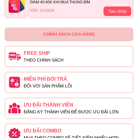
GIẢM 40-60K KHI MUA THÙNG BỈM
HSD: 1/1/2024
Sao chép
CHÍNH SÁCH CỬA HÀNG
FREE SHIP
THEO CHÍNH SÁCH
MIỄN PHÍ ĐỔI TRẢ
ĐỐI VỚI SẢN PHẨM LỖI
ƯU ĐÃI THÀNH VIÊN
ĐĂNG KÝ THÀNH VIÊN ĐỂ ĐƯỢC ƯU ĐÃI LỚN
ƯU ĐÃI COMBO
MUA THEO COMBO SẼ TIẾT KIỆM NHIỀU HƠN