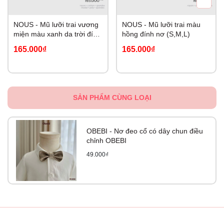
NOUS - Mũ lưỡi trai vương
NOUS - Mũ lưỡi trai màu
miện màu xanh da trời đính
hồng đính nơ (S,M,L)
pom pom (S,M,L)
165.000₫
165.000₫
SẢN PHẨM CÙNG LOẠI
OBEBI - Nơ đeo cổ có dây chun điều
chỉnh OBEBI
49.000₫