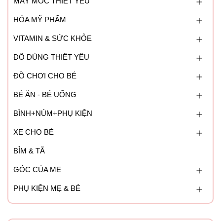
MÁY MÓC THIẾT YẾU
HÓA MỸ PHẨM
VITAMIN & SỨC KHỎE
ĐỒ DÙNG THIẾT YẾU
ĐỒ CHƠI CHO BÉ
BÉ ĂN - BÉ UỐNG
BÌNH+NÚM+PHỤ KIỆN
XE CHO BÉ
BỈM & TÃ
GÓC CỦA MẸ
PHỤ KIỆN MẸ & BÉ