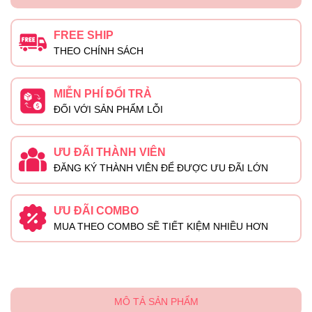
FREE SHIP
THEO CHÍNH SÁCH
MIỄN PHÍ ĐỔI TRẢ
ĐỐI VỚI SẢN PHẨM LỖI
ƯU ĐÃI THÀNH VIÊN
ĐĂNG KÝ THÀNH VIÊN ĐỂ ĐƯỢC ƯU ĐÃI LỚN
ƯU ĐÃI COMBO
MUA THEO COMBO SẼ TIẾT KIỆM NHIỀU HƠN
MÔ TẢ SẢN PHẨM