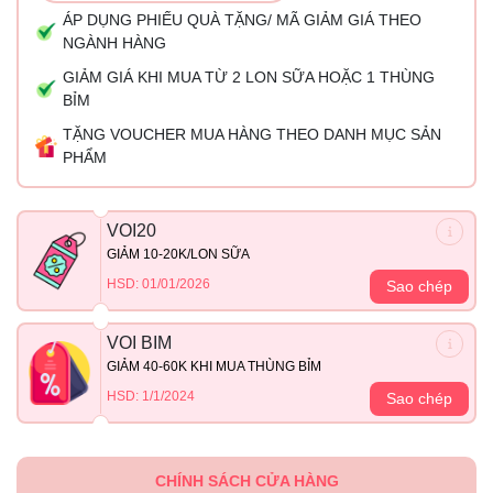
ÁP DỤNG PHIẾU QUÀ TẶNG/ MÃ GIẢM GIÁ THEO
NGÀNH HÀNG
GIẢM GIÁ KHI MUA TỪ 2 LON SỮA HOẶC 1 THÙNG
BỈM
TẶNG VOUCHER MUA HÀNG THEO DANH MỤC SẢN
PHẨM
VOI20
GIẢM 10-20K/LON SỮA
HSD: 01/01/2026
Sao chép
VOI BIM
GIẢM 40-60K KHI MUA THÙNG BỈM
HSD: 1/1/2024
Sao chép
CHÍNH SÁCH CỬA HÀNG