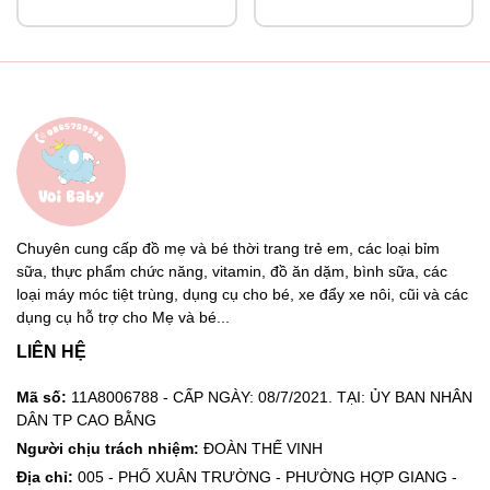
Chuyên cung cấp đồ mẹ và bé thời trang trẻ em, các loại bỉm
sữa, thực phẩm chức năng, vitamin, đồ ăn dặm, bình sữa, các
loại máy móc tiệt trùng, dụng cụ cho bé, xe đẩy xe nôi, cũi và các
dụng cụ hỗ trợ cho Mẹ và bé...
LIÊN HỆ
Mã số:
11A8006788 - CẤP NGÀY: 08/7/2021. TẠI: ỦY BAN NHÂN
DÂN TP CAO BẰNG
Người chịu trách nhiệm:
ĐOÀN THẾ VINH
Địa chỉ:
005 - PHỐ XUÂN TRƯỜNG - PHƯỜNG HỢP GIANG -