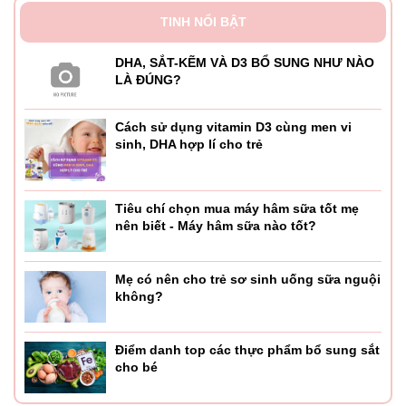
TINH NỔI BẬT
DHA, SẮT-KẼM VÀ D3 BỔ SUNG NHƯ NÀO
LÀ ĐÚNG?
Cách sử dụng vitamin D3 cùng men vi
sinh, DHA hợp lí cho trẻ
Tiêu chí chọn mua máy hâm sữa tốt mẹ
nên biết - Máy hâm sữa nào tốt?
Mẹ có nên cho trẻ sơ sinh uống sữa nguội
không?
Điểm danh top các thực phẩm bổ sung sắt
cho bé