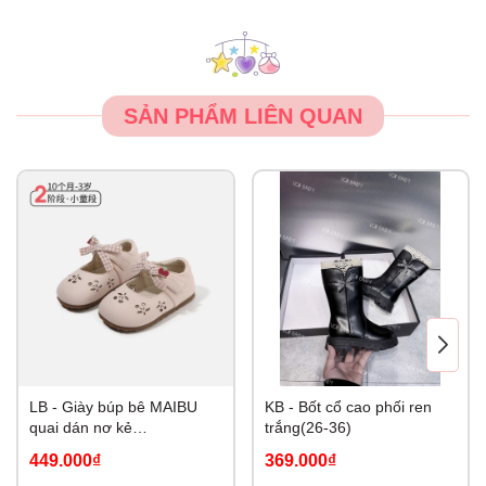
SẢN PHẨM LIÊN QUAN
LB - Giày búp bê MAIBU
KB - Bốt cổ cao phối ren
quai dán nơ kẻ
trắng(26-36)
Cherry(19,23-26)
449.000₫
369.000₫