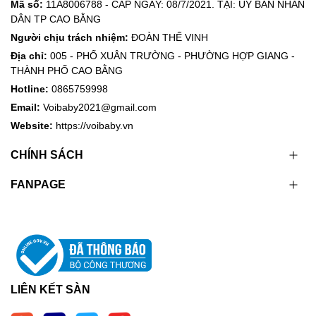
Mã số:
11A8006788 - CẤP NGÀY: 08/7/2021. TẠI: ỦY BAN NHÂN
DÂN TP CAO BẰNG
Người chịu trách nhiệm:
ĐOÀN THẾ VINH
Địa chỉ:
005 - PHỐ XUÂN TRƯỜNG - PHƯỜNG HỢP GIANG -
THÀNH PHỐ CAO BẰNG
Hotline:
0865759998
Email:
Voibaby2021@gmail.com
Website:
https://voibaby.vn
CHÍNH SÁCH
FANPAGE
LIÊN KẾT SÀN