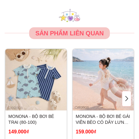
SẢN PHẨM LIÊN QUAN
MONONA - BỘ BƠI BÉ
MONONA - BỘ BƠI BÉ GÁI
TRAI (80-100)
VIỀN BÈO CÓ DÂY LƯNG
(80-100)
149.000₫
159.000₫