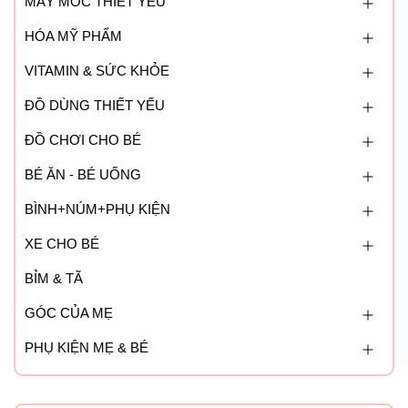
MÁY MÓC THIẾT YẾU
HÓA MỸ PHẨM
VITAMIN & SỨC KHỎE
ĐỒ DÙNG THIẾT YẾU
ĐỒ CHƠI CHO BÉ
BÉ ĂN - BÉ UỐNG
BÌNH+NÚM+PHỤ KIỆN
XE CHO BÉ
BỈM & TÃ
GÓC CỦA MẸ
PHỤ KIỆN MẸ & BÉ