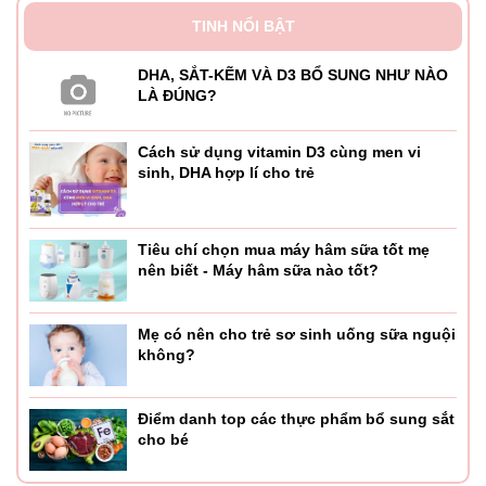
TINH NỔI BẬT
DHA, SẮT-KẼM VÀ D3 BỔ SUNG NHƯ NÀO
LÀ ĐÚNG?
Cách sử dụng vitamin D3 cùng men vi
sinh, DHA hợp lí cho trẻ
Tiêu chí chọn mua máy hâm sữa tốt mẹ
nên biết - Máy hâm sữa nào tốt?
Mẹ có nên cho trẻ sơ sinh uống sữa nguội
không?
Điểm danh top các thực phẩm bổ sung sắt
cho bé