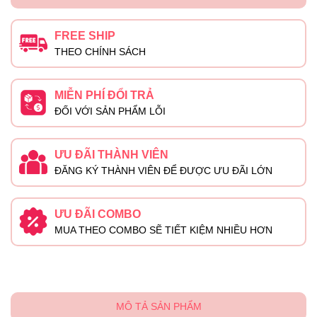
FREE SHIP
THEO CHÍNH SÁCH
MIỄN PHÍ ĐỔI TRẢ
ĐỐI VỚI SẢN PHẨM LỖI
ƯU ĐÃI THÀNH VIÊN
ĐĂNG KÝ THÀNH VIÊN ĐỂ ĐƯỢC ƯU ĐÃI LỚN
ƯU ĐÃI COMBO
MUA THEO COMBO SẼ TIẾT KIỆM NHIỀU HƠN
MÔ TẢ SẢN PHẨM