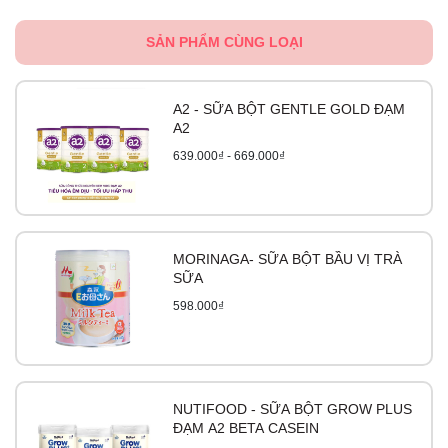
SẢN PHẨM CÙNG LOẠI
A2 - SỮA BỘT GENTLE GOLD ĐẠM
A2
639.000₫ - 669.000₫
MORINAGA- SỮA BỘT BẦU VỊ TRÀ
SỮA
598.000₫
NUTIFOOD - SỮA BỘT GROW PLUS
ĐẠM A2 BETA CASEIN