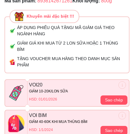
Mã sản phẩm:
8936142671261
Khối lượng:
800g
Khuyến mãi đặc biệt !!!
ÁP DỤNG PHIẾU QUÀ TẶNG/ MÃ GIẢM GIÁ THEO
NGÀNH HÀNG
GIẢM GIÁ KHI MUA TỪ 2 LON SỮA HOẶC 1 THÙNG
BỈM
TẶNG VOUCHER MUA HÀNG THEO DANH MỤC SẢN
PHẨM
VOI20
GIẢM 10-20K/LON SỮA
HSD: 01/01/2026
Sao chép
VOI BIM
GIẢM 40-60K KHI MUA THÙNG BỈM
HSD: 1/1/2024
Sao chép