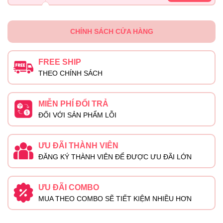
CHÍNH SÁCH CỬA HÀNG
FREE SHIP
THEO CHÍNH SÁCH
MIỄN PHÍ ĐỔI TRẢ
ĐỐI VỚI SẢN PHẨM LỖI
ƯU ĐÃI THÀNH VIÊN
ĐĂNG KÝ THÀNH VIÊN ĐỂ ĐƯỢC ƯU ĐÃI LỚN
ƯU ĐÃI COMBO
MUA THEO COMBO SẼ TIẾT KIỆM NHIỀU HƠN