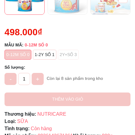
498.000₫
MẪU MÃ:
0-12M SỐ 0
0-12M SỐ 0
1-2Y SỐ 1
2Y+SỐ 3
Số lượng:
-
+
Còn lại 8 sản phẩm trong kho
THÊM VÀO GIỎ
Thương hiệu:
NUTRICARE
Loại:
SỮA
Tình trạng:
Còn hàng