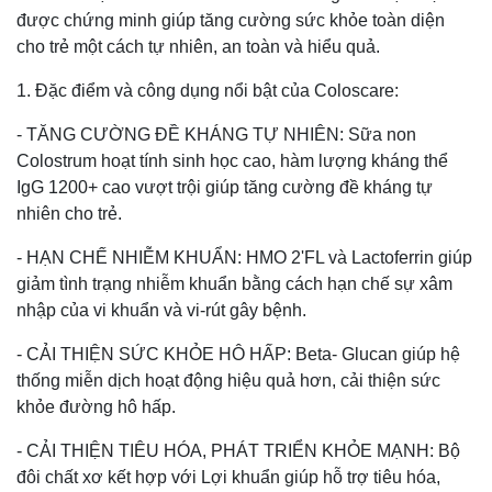
được chứng minh giúp tăng cường sức khỏe toàn diện
cho trẻ một cách tự nhiên, an toàn và hiểu quả.
1. Đặc điểm và công dụng nổi bật của Coloscare:
- TĂNG CƯỜNG ĐỀ KHÁNG TỰ NHIÊN: Sữa non
Colostrum hoạt tính sinh học cao, hàm lượng kháng thể
IgG 1200+ cao vượt trội giúp tăng cường đề kháng tự
nhiên cho trẻ.
- HẠN CHẾ NHIỄM KHUẨN: HMO 2'FL và Lactoferrin giúp
giảm tình trạng nhiễm khuẩn bằng cách hạn chế sự xâm
nhập của vi khuẩn và vi-rút gây bệnh.
- CẢI THIỆN SỨC KHỎE HÔ HẤP: Beta- Glucan giúp hệ
thống miễn dịch hoạt động hiệu quả hơn, cải thiện sức
khỏe đường hô hấp.
- CẢI THIỆN TIÊU HÓA, PHÁT TRIỂN KHỎE MẠNH: Bộ
đôi chất xơ kết hợp với Lợi khuẩn giúp hỗ trợ tiêu hóa,