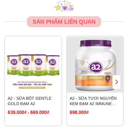
SẢN PHẨM LIÊN QUAN
A2 - SỮA BỘT GENTLE
A2 - SỮA TƯƠI NGUYÊN
GOLD ĐẠM A2
KEM ĐẠM A2 IMMUNE
LACTOFERRIN
639.000₫
-
669.000₫
698.000₫