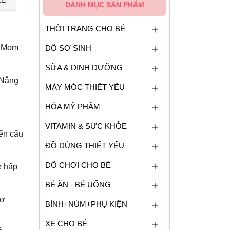
ZE
DANH MỤC SẢN PHẨM
THỜI TRANG CHO BÉ
 Mom
ĐỒ SƠ SINH
SỮA & DINH DƯỠNG
 Nâng
MÁY MÓC THIẾT YẾU
HÓA MỸ PHẨM
VITAMIN & SỨC KHỎE
iển cấu
ĐỒ DÙNG THIẾT YẾU
ĐỒ CHƠI CHO BÉ
é hấp
BÉ ĂN - BÉ UỐNG
rợ
BÌNH+NÚM+PHỤ KIỆN
XE CHO BÉ