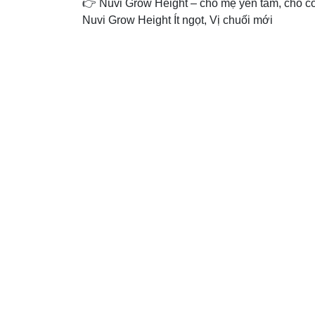
👉 Nuvi Grow Height – cho mẹ yên tâm, cho c
Nuvi Grow Height Ít ngọt, Vị chuối mới