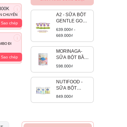
300K
A2 - SỮA BỘT
ẬN CHUYỂN
GENTLE GOLD
Sao chép
ĐẠM A2
639.000₫ -
669.000₫
MBO ĐI
MORINAGA-
Sao chép
SỮA BỘT BẦU
VỊ TRÀ SỮA
598.000₫
NUTIFOOD -
SỮA BỘT
GROW PLUS
849.000₫
ĐẠM A2 BETA
CASEIN