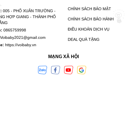
CHÍNH SÁCH BẢO MẬT
ỉ:
005 - PHỐ XUÂN TRƯỜNG -
G HỢP GIANG - THÀNH PHỐ
CHÍNH SÁCH BẢO HÀNH
ẰNG
ĐIỀU KHOẢN DỊCH VỤ
e:
0865759998
Voibaby2021@gmail.com
DEAL QUÀ TẶNG
te:
https://voibaby.vn
MẠNG XÃ HỘI