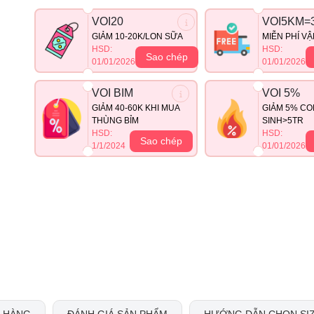
VOI20
VOI5KM=
GIẢM 10-20K/LON SỮA
MIỄN PHÍ V
HSD:
HSD:
Sao chép
01/01/2026
01/01/2026
VOI BIM
VOI 5%
GIẢM 40-60K KHI MUA
GIẢM 5% CO
THÙNG BỈM
SINH>5TR
HSD:
HSD:
Sao chép
1/1/2024
01/01/2026