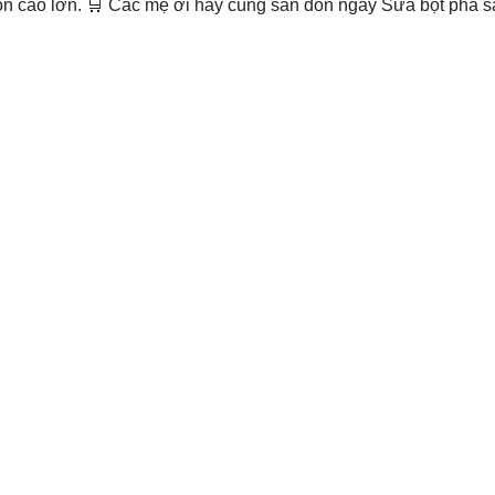
on cao lớn. 🛒 Các mẹ ơi hãy cùng săn đón ngay Sữa bột pha s