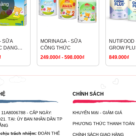
hàng
- SỮA
MORINAGA - SỮA
NUTIFOOD 
C DẠNG
CÔNG THỨC
GROW PLU
BETA CASE
₫
249.000₫
-
598.000₫
849.000₫
HỆ
CHÍNH SÁCH
:
11A8006788 - CẤP NGÀY:
KHUYẾN MẠI - GIẢM GIÁ
021. TẠI: ỦY BAN NHÂN DÂN TP
PHƯƠNG THỨC THANH TOÁN
ẰNG
chịu trách nhiệm:
ĐOÀN THẾ
CHÍNH SÁCH GIAO HÀNG