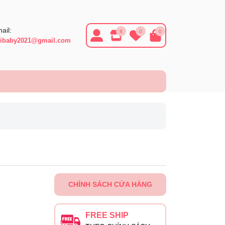
ail:
8
0
0
ibaby2021@gmail.com
CHÍNH SÁCH CỬA HÀNG
FREE SHIP