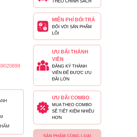
THEO CHÍNH SÁCH
MIỄN PHÍ ĐỔI TRẢ
ĐỐI VỚI SẢN PHẨM
LỖI
ƯU ĐÃI THÀNH
VIÊN
49020899
ĐĂNG KÝ THÀNH
VIÊN ĐỂ ĐƯỢC ƯU
ĐÃI LỚN
ƯU ĐÃI COMBO
ÀNH
MUA THEO COMBO
SẼ TIẾT KIỆM NHIỀU
ỈM
HƠN
PHẨM
SẢN PHẨM CÙNG LOẠI