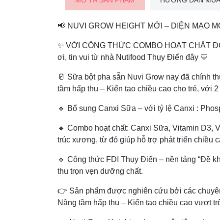
MÔ TẢ SẢN PHẨM
HƯỚNG DẪN MUA
📢 NUVI GROW HEIGHT MỚI – DIỆN MẠO M
✨ VỚI CÔNG THỨC COMBO HOẠT CHẤT ĐỘ
ơi, tin vui từ nhà Nutifood Thụy Điển đây 💛
🥛 Sữa bột pha sẵn Nuvi Grow nay đã chính th
tầm hấp thu – Kiến tạo chiều cao cho trẻ, với 2 
🔹 Bổ sung Canxi Sữa – với tỷ lệ Canxi : Phos
🔹 Combo hoạt chất: Canxi Sữa, Vitamin D3, Vi
trúc xương, từ đó giúp hỗ trợ phát triển chiều
🔹 Công thức FDI Thụy Điển – nền tảng “Đề kh
thu trọn vẹn dưỡng chất.
👉 Sản phẩm được nghiên cứu bởi các chuyên 
Nâng tầm hấp thu – Kiến tạo chiều cao vượt trộ