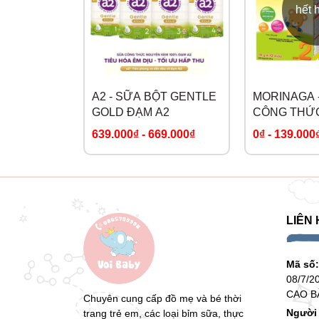
hết 
A2 - SỮA BỘT GENTLE
MORINAGA 
GOLD ĐẠM A2
CÔNG THỨ
GÓI
639.000₫
-
669.000₫
0₫
-
139.000
LIÊN 
Mã số
08/7/2
CAO B
Chuyên cung cấp đồ mẹ và bé thời
Người 
trang trẻ em, các loại bỉm sữa, thực