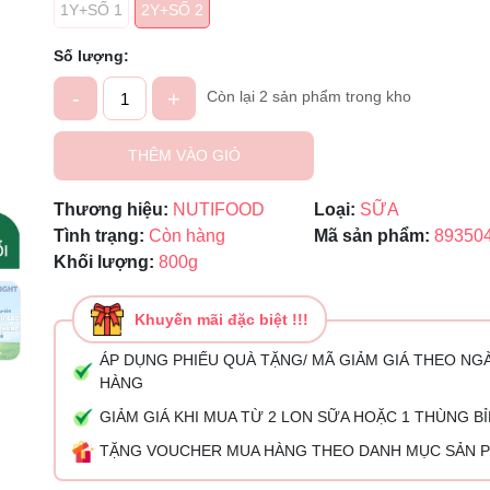
1Y+SỐ 1
2Y+SỐ 2
Mã giảm giá:
Ngày hết hạn:
Số lượng:
-
+
Còn lại 2 sản phẩm trong kho
Điều kiện:
THÊM VÀO GIỎ
Thương hiệu:
NUTIFOOD
Loại:
SỮA
Tình trạng:
Còn hàng
Mã sản phẩm:
89350
Khối lượng:
800g
Khuyến mãi đặc biệt !!!
ÁP DỤNG PHIẾU QUÀ TẶNG/ MÃ GIẢM GIÁ THEO NG
HÀNG
GIẢM GIÁ KHI MUA TỪ 2 LON SỮA HOẶC 1 THÙNG B
TẶNG VOUCHER MUA HÀNG THEO DANH MỤC SẢN 