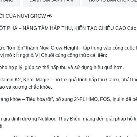
 HÀNG
ĐÁNH GIÁ SẢN PHẨM
HƯỚNG DẪN CHỌN SI
ỚI CỦA NUVI GROW 📢
T PHÁ – NÂNG TẦM HẤP THU, KIẾN TẠO CHIỀU CAO Các
ức “lớn lên” thành Nuvi Grow Height – tập trung vào công cuộc
vị mới: Ít ngọt & Vị Chuối cùng công thức cải tiến:
pho hợp lý, giúp cơ thể hấp thu và sử dụng hiệu quả hơn.
tamin K2, Kẽm, Magie – hỗ trợ quá trình hấp thu Canxi, phát tr
 cao và xương chắc khỏe.
áng khỏe – Tiêu hóa tốt”, bổ sung 2’-FL HMO, FOS, Inulin để b
gia dinh dưỡng Nutifood Thụy Điển, mang đến giải pháp hỗ t
i.