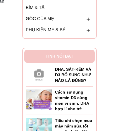
ẵn
BỈM & TÃ
GÓC CỦA MẸ
PHỤ KIỆN MẸ & BÉ
TINH NỔI BẬT
DHA, SẮT-KẼM VÀ
D3 BỔ SUNG NHƯ
NÀO LÀ ĐÚNG?
Cách sử dụng
vitamin D3 cùng
men vi sinh, DHA
hợp lí cho trẻ
Tiêu chí chọn mua
máy hâm sữa tốt