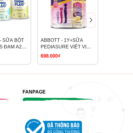
- SỮA BỘT
ABBOTT - 1Y+SỮA
SPRING S
S ĐẠM A2
PEDIASURE VIỆT VỊ
CỪU NON 
IN
VANI
698.000₫
598.000₫
-
FANPAGE