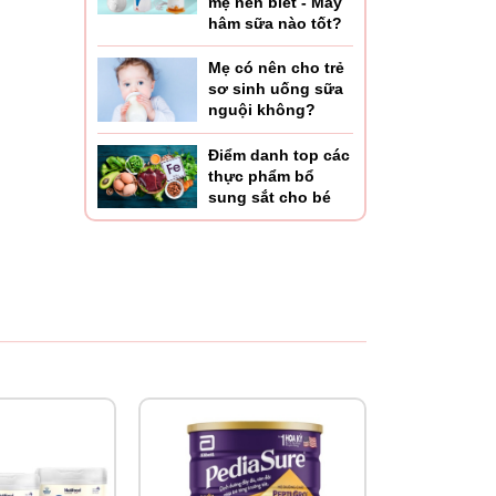
mẹ nên biết - Máy
hâm sữa nào tốt?
Mẹ có nên cho trẻ
sơ sinh uống sữa
nguội không?
Điểm danh top các
thực phẩm bổ
sung sắt cho bé