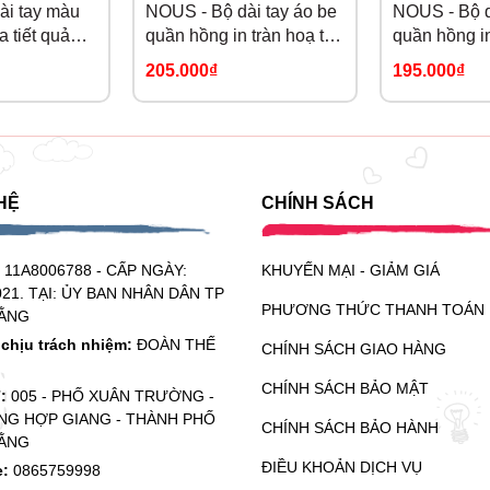
ài tay màu
NOUS - Bộ dài tay áo be
NOUS - Bộ d
 tiết quả
quần hồng in tràn hoạ tiết
quần hồng in
gấu NB
205.000₫
195.000₫
HỆ
CHÍNH SÁCH
:
11A8006788 - CẤP NGÀY:
KHUYẾN MẠI - GIẢM GIÁ
021. TẠI: ỦY BAN NHÂN DÂN TP
PHƯƠNG THỨC THANH TOÁN
ẰNG
chịu trách nhiệm:
ĐOÀN THẾ
CHÍNH SÁCH GIAO HÀNG
CHÍNH SÁCH BẢO MẬT
ỉ:
005 - PHỐ XUÂN TRƯỜNG -
G HỢP GIANG - THÀNH PHỐ
CHÍNH SÁCH BẢO HÀNH
ẰNG
ĐIỀU KHOẢN DỊCH VỤ
e:
0865759998