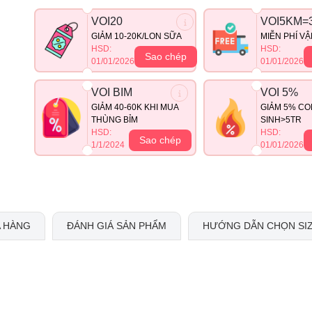
VOI20
VOI5KM=
GIẢM 10-20K/LON SỮA
MIỄN PHÍ V
HSD:
HSD:
Sao chép
01/01/2026
01/01/2026
VOI BIM
VOI 5%
GIẢM 40-60K KHI MUA
GIẢM 5% CO
THÙNG BỈM
SINH>5TR
HSD:
HSD:
Sao chép
1/1/2024
01/01/2026
 HÀNG
ĐÁNH GIÁ SẢN PHẨM
HƯỚNG DẪN CHỌN SI