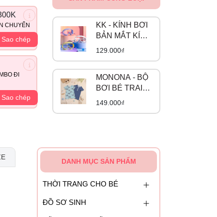
300K
KK - KÍNH BƠI
ẬN CHUYỂN
BẢN MẮT KÍNH
Sao chép
TO
129.000₫
MBO ĐI
MONONA - BỘ
BƠI BÉ TRAI
Sao chép
(80-100)
149.000₫
ZE
DANH MỤC SẢN PHẨM
THỜI TRANG CHO BÉ
ĐỒ SƠ SINH