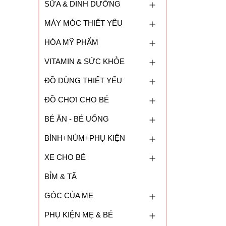
SỮA & DINH DƯỠNG
MÁY MÓC THIẾT YẾU
HÓA MỸ PHẨM
VITAMIN & SỨC KHỎE
ĐỒ DÙNG THIẾT YẾU
ĐỒ CHƠI CHO BÉ
BÉ ĂN - BÉ UỐNG
BÌNH+NÚM+PHỤ KIỆN
XE CHO BÉ
BỈM & TÃ
GÓC CỦA MẸ
PHỤ KIỆN MẸ & BÉ