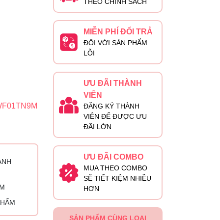
THEO CHÍNH SÁCH
MIỄN PHÍ ĐỔI TRẢ
ĐỐI VỚI SẢN PHẨM
LỖI
ƯU ĐÃI THÀNH
VIÊN
WF01TN9M
ĐĂNG KÝ THÀNH
VIÊN ĐỂ ĐƯỢC ƯU
ĐÃI LỚN
ƯU ĐÃI COMBO
ÀNH
MUA THEO COMBO
SẼ TIẾT KIỆM NHIỀU
ỈM
HƠN
PHẨM
SẢN PHẨM CÙNG LOẠI