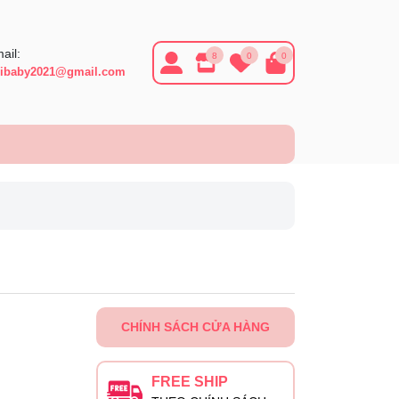
ail:
8
0
0
ibaby2021@gmail.com
CHÍNH SÁCH CỬA HÀNG
FREE SHIP