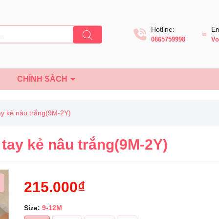
Hotline:
Em
0865759998
Vo
Ệ
CHÍNH SÁCH
ay kẻ nâu trắng(9M-2Y)
 tay kẻ nâu trắng(9M-2Y)
215.000₫
Size:
9-12M
Mã giảm giá: