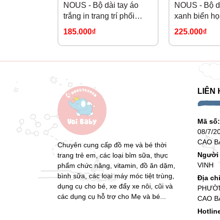
NOUS - Bộ dài tay áo
NOUS - Bộ d
trắng in trang trí phối
xanh biển họa
quần áo xanh da trời NB
táo NB
185.000₫
225.000₫
LIÊN 
Mã số
08/7/2
CAO B
Chuyên cung cấp đồ mẹ và bé thời
Người 
trang trẻ em, các loại bỉm sữa, thực
VINH
phẩm chức năng, vitamin, đồ ăn dặm,
bình sữa, các loại máy móc tiệt trùng,
Địa ch
dụng cụ cho bé, xe đẩy xe nôi, cũi và
PHƯỜN
các dụng cụ hỗ trợ cho Mẹ và bé...
CAO B
Hotlin