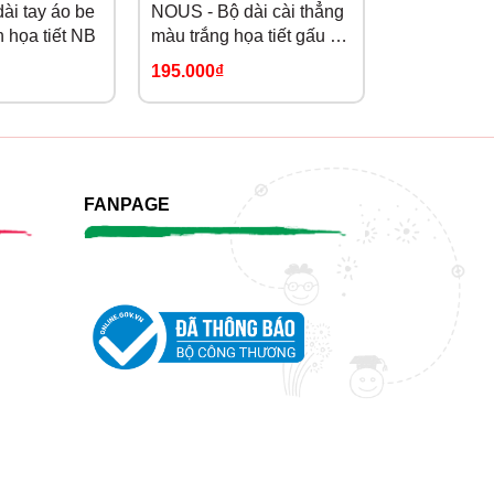
ài tay áo be
NOUS - Bộ dài cài thẳng
NOUS - Bộ d
 họa tiết NB
màu trắng họa tiết gấu và
trắng phối 
cáo NB
hoạ tiết NB
195.000₫
205.000₫
FANPAGE