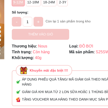
9-12M
12-18M
18-24M
2-3Y
Ngày hết hạn:
Số lượng:
Điều kiện:
-
+
Còn lại 1 sản phẩm trong kho
THÊM VÀO GIỎ
Thương hiệu:
Nous
Loại:
ĐỒ BƠI
Tình trạng:
Còn hàng
Mã sản phẩm:
S25S
Khối lượng:
40g
Khuyến mãi đặc biệt !!!
ÁP DỤNG PHIẾU QUÀ TẶNG/ MÃ GIẢM GIÁ THEO NG
HÀNG
GIẢM GIÁ KHI MUA TỪ 2 LON SỮA HOẶC 1 THÙNG B
TẶNG VOUCHER MUA HÀNG THEO DANH MỤC SẢN 