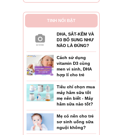
TINH NỔI BẬT
DHA, SẮT-KẼM VÀ
D3 BỔ SUNG NHƯ
NÀO LÀ ĐÚNG?
Cách sử dụng
vitamin D3 cùng
men vi sinh, DHA
hợp lí cho trẻ
Tiêu chí chọn mua
máy hâm sữa tốt
mẹ nên biết - Máy
hâm sữa nào tốt?
Mẹ có nên cho trẻ
sơ sinh uống sữa
nguội không?