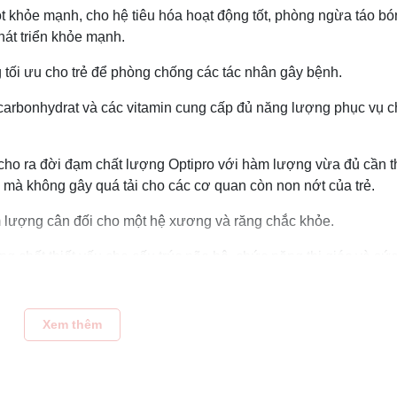
ột khỏe mạnh, cho hệ tiêu hóa hoạt động tốt, phòng ngừa táo bó
phát triển khỏe mạnh.
g tối ưu cho trẻ để phòng chống các tác nhân gây bệnh.
carbonhydrat và các vitamin cung cấp đủ năng lượng phục vụ c
 cho ra đời đạm chất lượng Optipro với hàm lượng vừa đủ cần t
i mà không gây quá tải cho các cơ quan còn non nớt của trẻ.
m lượng cân đối cho một hệ xương và răng chắc khỏe.
 chất thiết yếu cho cấu trúc não bộ, chức năng thị giác và sứ
 thị lực cho trẻ.
chức năng nhận thức ở trẻ, bước đầu cho một trí tuệ phát triển.
Xem thêm