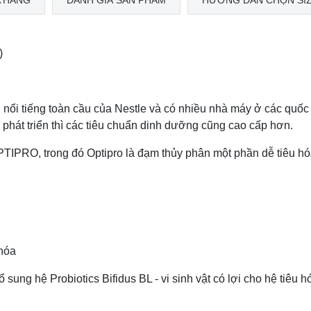
 HÀNG
ĐÁNH GIÁ SẢN PHẨM
HƯỚNG DẪN CHỌN SI
)
ổi tiếng toàn cầu của Nestle và có nhiều nhà máy ở các quốc
phát triển thì các tiêu chuẩn dinh dưỡng cũng cao cấp hơn.
TIPRO, trong đó Optipro là đạm thủy phân một phần dễ tiêu hó
 hóa
sung hệ Probiotics Bifidus BL - vi sinh vật có lợi cho hệ tiêu h