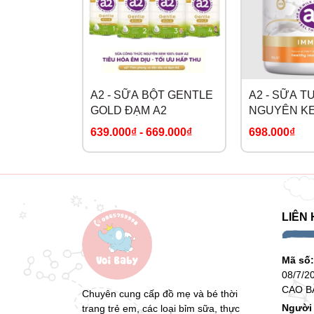
+ Tuần 3 - tuần 4: 120ml/4 muỗng, ăn 5 lần/ng
+ Từ tháng thứ 2: 150ml/5 muỗng, ăn 5 lần/ng
+ Tháng 3 - tháng 6: 180-210ml/6-7 muỗng, ăn
A2 - SỮA BỘT GENTLE
A2 - SỮA T
GOLD ĐẠM A2
NGUYÊN KE
IMMUNE
639.000₫
-
669.000₫
698.000₫
Bảo quản:
LACTOFER
- Không bảo quản trong tủ lạnh hay ở nơi có án
- Sau khi mở hộp dùng chú ý đậy nắp cẩn thận 
LIÊN 
- Nhất thiết phải sử dụng thìa có trong sản ph
- Sử dụng trong vòng 3 tuần sau khi mở nắp
Mã số
08/7/2
CAO B
Chuyên cung cấp đồ mẹ và bé thời
Người 
trang trẻ em, các loại bỉm sữa, thực