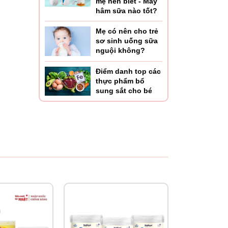
mẹ nên biết - Máy
hâm sữa nào tốt?
Mẹ có nên cho trẻ
sơ sinh uống sữa
nguội không?
Điểm danh top các
thực phẩm bổ
sung sắt cho bé
.
heo