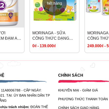
hết hàng
ày
ày
 5 lần/ngày
ƯƠI
MORINAGA - SỮA
MORINAGA 
M ĐẠM A2
CÔNG THỨC DẠNG
CÔNG THỨ
GÓI
0₫
-
139.000₫
249.000₫
-
5
RIN
h sáng trực tiếp chiếu vào.
không cho ẩm, côn trùng, vật lạ lọt vào và bảo quản ở nơi khô 
HỆ
CHÍNH SÁCH
ẩm và chú ý bảo quản thật sạch sẽ
:
11A8006788 - CẤP NGÀY:
KHUYẾN MẠI - GIẢM GIÁ
021. TẠI: ỦY BAN NHÂN DÂN TP
PHƯƠNG THỨC THANH TOÁN
ẰNG
chịu trách nhiệm:
ĐOÀN THẾ
CHÍNH SÁCH GIAO HÀNG