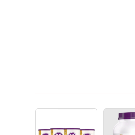
- Số 1: cho bé 0-6 tháng tuổi
- Số 2: cho bé 6-12 tháng tuổi
- Số 3: cho bé từ 12 tháng trở lên
- Số 4: cho bé từ 18 tháng trở lên
Hướng dẫn sử dụng:
- Rửa sạch tay bằng xà phòng rồi rửa sạch ta
- Pha sữa với nước ấm 37-40 độ để đảm bảo nh
- Đọc kỹ những hướng dẫn trước khi pha sữa
- Một muỗng gạt ngang pha với 30ml nước ấm,
bảng phù hợp với nhu cầu của trẻ.
+ 1 tuần - 2 tuần tuổi: 90ml/3 muỗng, Ăn 6 lần/