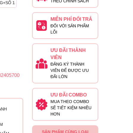
THEO CHÍNH SÁCH
G+SỐ 1
MIỄN PHÍ ĐỔI TRẢ
ĐỐI VỚI SẢN PHẨM
LỖI
ƯU ĐÃI THÀNH
VIÊN
ĐĂNG KÝ THÀNH
VIÊN ĐỂ ĐƯỢC ƯU
32405700
ĐÃI LỚN
ƯU ĐÃI COMBO
MUA THEO COMBO
SẼ TIẾT KIỆM NHIỀU
ÀNH
HƠN
ỈM
SẢN PHẨM CÙNG LOẠI