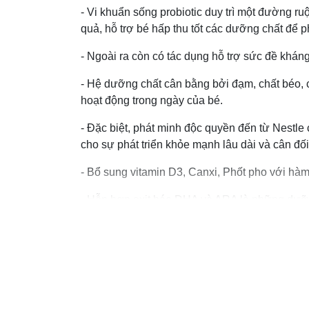
- Vi khuẩn sống probiotic duy trì một đường ru
quả, hỗ trợ bé hấp thu tốt các dưỡng chất để 
- Ngoài ra còn có tác dụng hỗ trợ sức đề khán
- Hệ dưỡng chất cân bằng bởi đạm, chất béo, 
hoạt động trong ngày của bé.
- Đặc biệt, phát minh độc quyền đến từ Nestle
cho sự phát triển khỏe mạnh lâu dài và cân đố
- Bổ sung vitamin D3, Canxi, Phốt pho với hà
- Hỗn hợp axit béo DHA và ARA là những dưỡng
toàn diện của trẻ, từ đó giúp phát triển trí não và
- Các vi chất khác như sắt, I-ốt và kẽm hỗ trợ 
Đối tượng sử dụng: