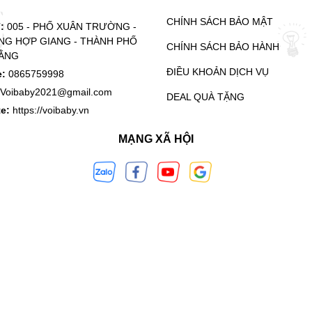
CHÍNH SÁCH BẢO MẬT
ỉ:
005 - PHỐ XUÂN TRƯỜNG -
G HỢP GIANG - THÀNH PHỐ
CHÍNH SÁCH BẢO HÀNH
ẰNG
ĐIỀU KHOẢN DỊCH VỤ
e:
0865759998
Voibaby2021@gmail.com
DEAL QUÀ TẶNG
te:
https://voibaby.vn
MẠNG XÃ HỘI