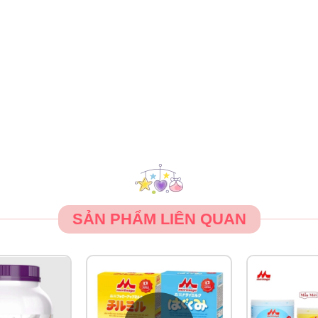
y bằng nước sạch
ững vi sinh vật có lợi còn sống.
SẢN PHẨM LIÊN QUAN
, cần đong đo chính xác những lượng nước cần pha cho hợp lý
 chỉ dùng muỗng đi theo hộp, điều chỉnh lượng nước và sữa t
ngày