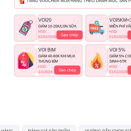
TẶNG VOUCHER MUA HÀNG THEO DANH MỤC SẢN 
VOI20
VOI5KM=
GIẢM 10-20K/LON SỮA
MIỄN PHÍ V
HSD:
HSD:
Sao chép
01/01/2026
01/01/2026
VOI BIM
VOI 5%
GIẢM 40-60K KHI MUA
GIẢM 5% CO
THÙNG BỈM
SINH>5TR
HSD:
HSD:
Sao chép
1/1/2024
01/01/2026