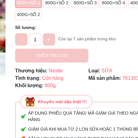
800G+SỐ 1
800G+SỐ 2
800G+SỐ 3
800G+SỐ 4
400
Mã giảm giá:
400G+SỐ 2
Ngày hết hạn:
Số lượng:
Điều kiện:
-
+
Còn lại 7 sản phẩm trong kho
THÊM VÀO GIỎ
Thương hiệu:
Nestle
Loại:
SỮA
Tình trạng:
Còn hàng
Mã sản phẩm:
76130
Khối lượng:
800g
Khuyến mãi đặc biệt !!!
ÁP DỤNG PHIẾU QUÀ TẶNG/ MÃ GIẢM GIÁ THEO NG
HÀNG
GIẢM GIÁ KHI MUA TỪ 2 LON SỮA HOẶC 1 THÙNG B