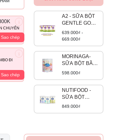
PHẨM
A2 - SỮA BỘT
300K
GENTLE GOLD
ẬN CHUYỂN
ĐẠM A2
639.000₫ -
Sao chép
669.000₫
MORINAGA-
MBO ĐI
SỮA BỘT BẦU
VỊ TRÀ SỮA
598.000₫
Sao chép
NUTIFOOD -
SỮA BỘT
GROW PLUS
849.000₫
ĐẠM A2 BETA
CASEIN