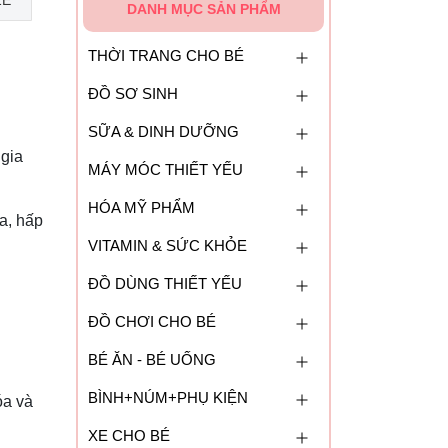
ZE
DANH MỤC SẢN PHẨM
THỜI TRANG CHO BÉ
ĐỒ SƠ SINH
SỮA & DINH DƯỠNG
 gia
MÁY MÓC THIẾT YẾU
HÓA MỸ PHẨM
a, hấp
VITAMIN & SỨC KHỎE
ĐỒ DÙNG THIẾT YẾU
ĐỒ CHƠI CHO BÉ
BÉ ĂN - BÉ UỐNG
BÌNH+NÚM+PHỤ KIỆN
óa và
XE CHO BÉ