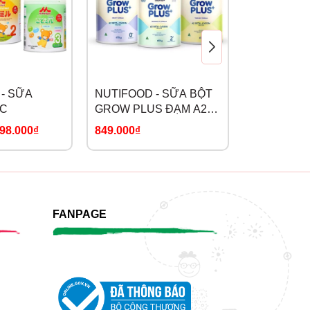
- SỮA
NUTIFOOD - SỮA BỘT
COLOSBAB
C
GROW PLUS ĐẠM A2
BỘT LACT
BETA CASEIN
98.000₫
849.000₫
289.000₫
-
mát
FANPAGE