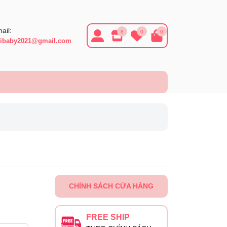
ail:
8
0
0
ibaby2021@gmail.com
CHÍNH SÁCH CỬA HÀNG
FREE SHIP