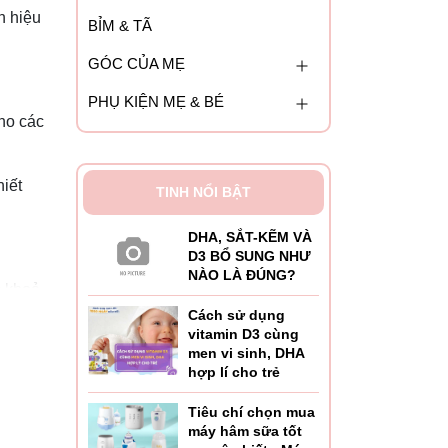
n hiệu
BỈM & TÃ
GÓC CỦA MẸ
PHỤ KIỆN MẸ & BÉ
ho các
hiết
TINH NỔI BẬT
DHA, SẮT-KẼM VÀ
D3 BỔ SUNG NHƯ
NÀO LÀ ĐÚNG?
c khoẻ
Cách sử dụng
vitamin D3 cùng
men vi sinh, DHA
hợp lí cho trẻ
Tiêu chí chọn mua
máy hâm sữa tốt