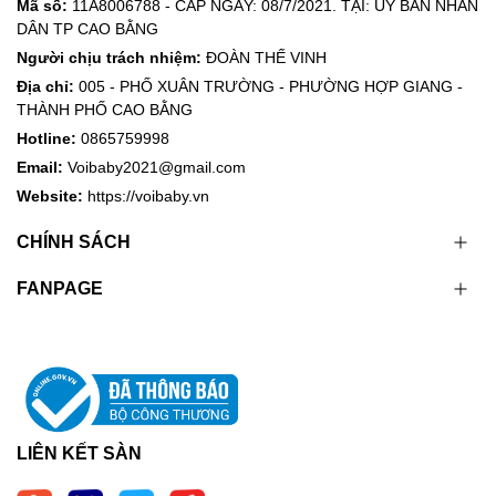
Mã số:
11A8006788 - CẤP NGÀY: 08/7/2021. TẠI: ỦY BAN NHÂN
DÂN TP CAO BẰNG
Người chịu trách nhiệm:
ĐOÀN THẾ VINH
Địa chỉ:
005 - PHỐ XUÂN TRƯỜNG - PHƯỜNG HỢP GIANG -
THÀNH PHỐ CAO BẰNG
Hotline:
0865759998
Email:
Voibaby2021@gmail.com
Website:
https://voibaby.vn
CHÍNH SÁCH
FANPAGE
LIÊN KẾT SÀN