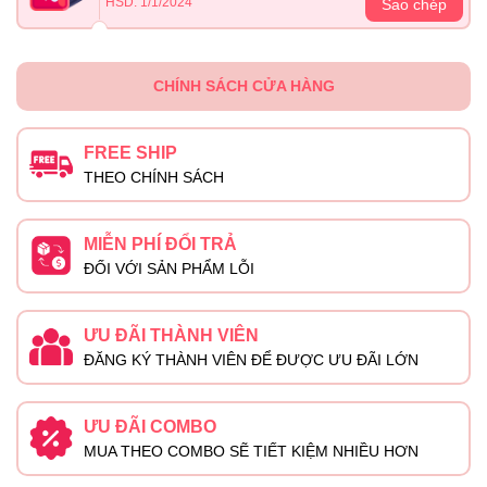
HSD: 1/1/2024
Sao chép
CHÍNH SÁCH CỬA HÀNG
FREE SHIP
THEO CHÍNH SÁCH
MIỄN PHÍ ĐỔI TRẢ
ĐỐI VỚI SẢN PHẨM LỖI
ƯU ĐÃI THÀNH VIÊN
ĐĂNG KÝ THÀNH VIÊN ĐỂ ĐƯỢC ƯU ĐÃI LỚN
ƯU ĐÃI COMBO
MUA THEO COMBO SẼ TIẾT KIỆM NHIỀU HƠN