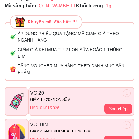
Mã sản phẩm:
QTNTW-MBHTT
Khối lượng:
1g
Khuyến mãi đặc biệt !!!
ÁP DỤNG PHIẾU QUÀ TẶNG/ MÃ GIẢM GIÁ THEO
NGÀNH HÀNG
GIẢM GIÁ KHI MUA TỪ 2 LON SỮA HOẶC 1 THÙNG
BỈM
TẶNG VOUCHER MUA HÀNG THEO DANH MỤC SẢN
PHẨM
VOI20
GIẢM 10-20K/LON SỮA
HSD: 01/01/2026
Sao chép
VOI BIM
GIẢM 40-60K KHI MUA THÙNG BỈM