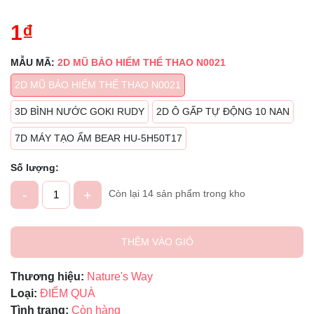
1₫
MẪU MÃ:
2D MŨ BẢO HIỂM THỂ THAO N0021
2D MŨ BẢO HIỂM THỂ THAO N0021
3D BÌNH NƯỚC GOKI RUDY
2D Ô GẤP TỰ ĐỘNG 10 NAN
7D MÁY TẠO ẨM BEAR HU-5H50T17
Số lượng:
-
+
Còn lại 14 sản phẩm trong kho
THÊM VÀO GIỎ
Thương hiệu:
Nature's Way
Loại:
ĐIỂM QUÀ
Tình trạng:
Còn hàng