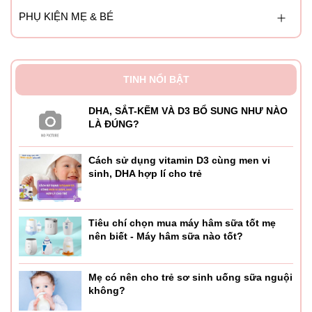
PHỤ KIỆN MẸ & BÉ
TINH NỔI BẬT
DHA, SẮT-KẼM VÀ D3 BỔ SUNG NHƯ NÀO
LÀ ĐÚNG?
Cách sử dụng vitamin D3 cùng men vi
sinh, DHA hợp lí cho trẻ
Tiêu chí chọn mua máy hâm sữa tốt mẹ
nên biết - Máy hâm sữa nào tốt?
Mẹ có nên cho trẻ sơ sinh uống sữa nguội
không?