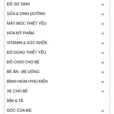
ĐỒ SƠ SINH
SỮA & DINH DƯỠNG
MÁY MÓC THIẾT YẾU
HÓA MỸ PHẨM
VITAMIN & SỨC KHỎE
ĐỒ DÙNG THIẾT YẾU
ĐỒ CHƠI CHO BÉ
BÉ ĂN - BÉ UỐNG
BÌNH+NÚM+PHỤ KIỆN
XE CHO BÉ
BỈM & TÃ
GÓC CỦA MẸ