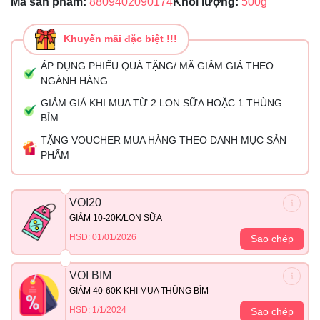
Mã sản phẩm:
8809402090174
Khối lượng:
500g
Khuyến mãi đặc biệt !!!
ÁP DỤNG PHIẾU QUÀ TẶNG/ MÃ GIẢM GIÁ THEO
NGÀNH HÀNG
GIẢM GIÁ KHI MUA TỪ 2 LON SỮA HOẶC 1 THÙNG
BỈM
TẶNG VOUCHER MUA HÀNG THEO DANH MỤC SẢN
PHẨM
VOI20
GIẢM 10-20K/LON SỮA
HSD: 01/01/2026
Sao chép
VOI BIM
GIẢM 40-60K KHI MUA THÙNG BỈM
HSD: 1/1/2024
Sao chép