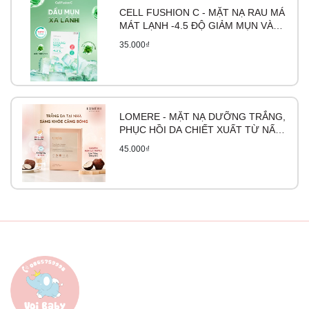
CELL FUSHION C - MẶT NẠ RAU MÁ
MÁT LẠNH -4.5 ĐỘ GIẢM MỤN VÀ
LÀM DỊU DA CICA COOLING MASK
35.000₫
LOMERE - MẶT NẠ DƯỠNG TRẮNG,
PHỤC HỒI DA CHIẾT XUẤT TỪ NẤM
TRUFFLE
45.000₫