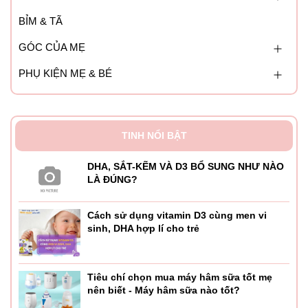
BỈM & TÃ
GÓC CỦA MẸ
PHỤ KIỆN MẸ & BÉ
TINH NỔI BẬT
DHA, SẮT-KẼM VÀ D3 BỔ SUNG NHƯ NÀO
LÀ ĐÚNG?
Cách sử dụng vitamin D3 cùng men vi
sinh, DHA hợp lí cho trẻ
Tiêu chí chọn mua máy hâm sữa tốt mẹ
nên biết - Máy hâm sữa nào tốt?