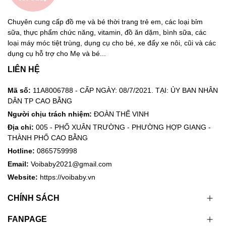
Chuyên cung cấp đồ mẹ và bé thời trang trẻ em, các loại bỉm
sữa, thực phẩm chức năng, vitamin, đồ ăn dặm, bình sữa, các
loại máy móc tiệt trùng, dụng cụ cho bé, xe đẩy xe nôi, cũi và các
dụng cụ hỗ trợ cho Mẹ và bé...
LIÊN HỆ
Mã số:
11A8006788 - CẤP NGÀY: 08/7/2021. TẠI: ỦY BAN NHÂN
DÂN TP CAO BẰNG
Người chịu trách nhiệm:
ĐOÀN THẾ VINH
Địa chỉ:
005 - PHỐ XUÂN TRƯỜNG - PHƯỜNG HỢP GIANG -
THÀNH PHỐ CAO BẰNG
Hotline:
0865759998
Email:
Voibaby2021@gmail.com
Website:
https://voibaby.vn
CHÍNH SÁCH
FANPAGE