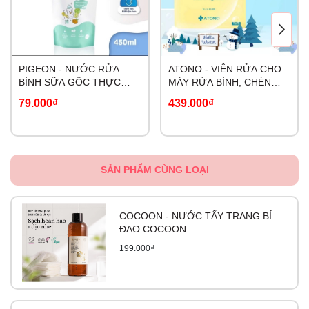
PIGEON - NƯỚC RỬA
ATONO - VIÊN RỬA CHO
BÌNH SỮA GỐC THỰC
MÁY RỬA BÌNH, CHÉN
VẬT
BÁT
79.000₫
439.000₫
SẢN PHẨM CÙNG LOẠI
COCOON - NƯỚC TẨY TRANG BÍ
ĐAO COCOON
199.000₫