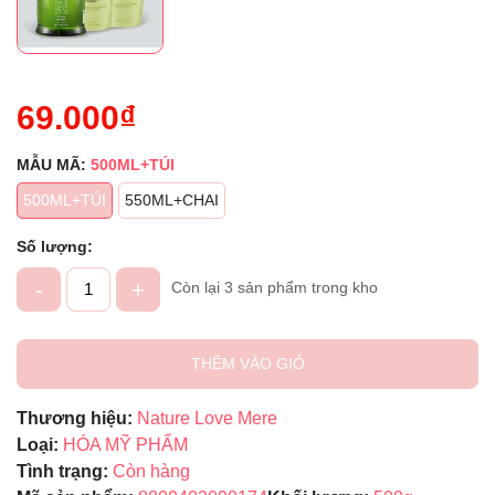
69.000₫
MẪU MÃ:
500ML+TÚI
500ML+TÚI
550ML+CHAI
Số lượng:
-
+
Còn lại 3 sản phẩm trong kho
THÊM VÀO GIỎ
Thương hiệu:
Nature Love Mere
Loại:
HÓA MỸ PHẨM
Tình trạng:
Còn hàng