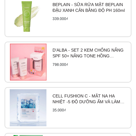
BEPLAIN - SỮA RỬA MẶT BEPLAIN
ĐẬU XANH CÂN BẰNG ĐỘ PH 160ml
339.000₫
D'ALBA - SET 2 KEM CHỐNG NẮNG
SPF 50+ NÂNG TONE HỒNG
WATERFULL TONE-UP SUNCREAM
798.000₫
50ML
CELL FUSHION C - MẶT NA HẠ
NHIỆT -5 ĐỘ DƯỠNG ẨM VÀ LÀM
DỊU DA FIRST COOLING MASK
35.000₫