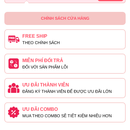
CHÍNH SÁCH CỬA HÀNG
FREE SHIP
THEO CHÍNH SÁCH
MIỄN PHÍ ĐỔI TRẢ
ĐỐI VỚI SẢN PHẨM LỖI
ƯU ĐÃI THÀNH VIÊN
ĐĂNG KÝ THÀNH VIÊN ĐỂ ĐƯỢC ƯU ĐÃI LỚN
ƯU ĐÃI COMBO
MUA THEO COMBO SẼ TIẾT KIỆM NHIỀU HƠN