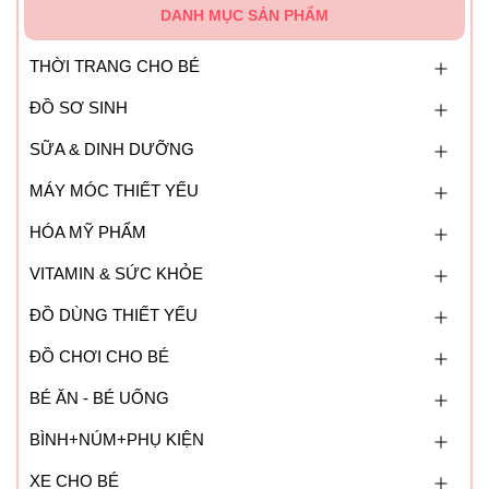
DANH MỤC SẢN PHẨM
THỜI TRANG CHO BÉ
ĐỒ SƠ SINH
SỮA & DINH DƯỠNG
MÁY MÓC THIẾT YẾU
HÓA MỸ PHẨM
VITAMIN & SỨC KHỎE
ĐỒ DÙNG THIẾT YẾU
ĐỒ CHƠI CHO BÉ
BÉ ĂN - BÉ UỐNG
BÌNH+NÚM+PHỤ KIỆN
XE CHO BÉ