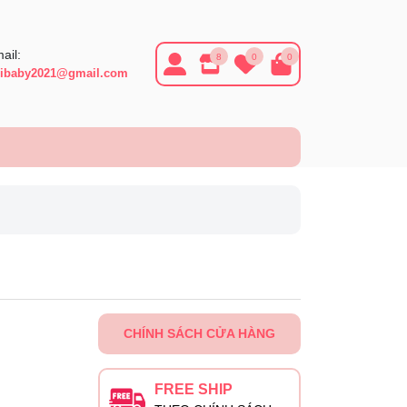
ail:
8
0
0
ibaby2021@gmail.com
CHÍNH SÁCH CỬA HÀNG
FREE SHIP