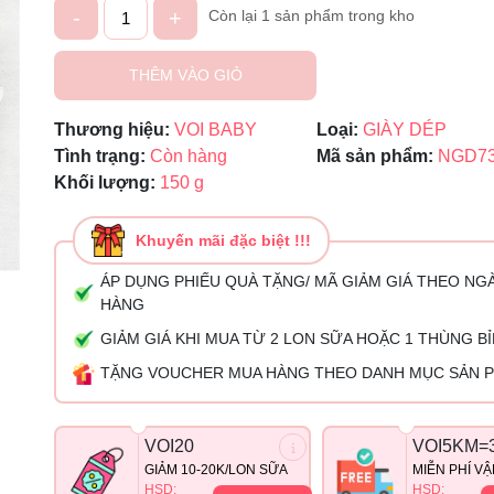
-
+
Còn lại 1 sản phẩm trong kho
Ngày hết hạn:
THÊM VÀO GIỎ
Điều kiện:
Thương hiệu:
VOI BABY
Loại:
GIÀY DÉP
Tình trạng:
Còn hàng
Mã sản phẩm:
NGD7
Khối lượng:
150 g
Khuyến mãi đặc biệt !!!
ÁP DỤNG PHIẾU QUÀ TẶNG/ MÃ GIẢM GIÁ THEO NG
HÀNG
GIẢM GIÁ KHI MUA TỪ 2 LON SỮA HOẶC 1 THÙNG B
TẶNG VOUCHER MUA HÀNG THEO DANH MỤC SẢN 
VOI20
VOI5KM=
GIẢM 10-20K/LON SỮA
MIỄN PHÍ V
HSD:
HSD: