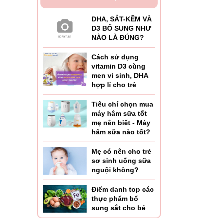
DHA, SẮT-KẼM VÀ
D3 BỔ SUNG NHƯ
NÀO LÀ ĐÚNG?
Cách sử dụng
vitamin D3 cùng
men vi sinh, DHA
hợp lí cho trẻ
Tiêu chí chọn mua
máy hâm sữa tốt
mẹ nên biết - Máy
hâm sữa nào tốt?
Mẹ có nên cho trẻ
sơ sinh uống sữa
nguội không?
Điểm danh top các
thực phẩm bổ
sung sắt cho bé