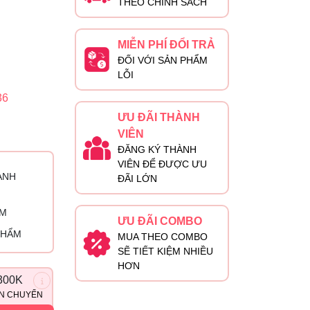
THEO CHÍNH SÁCH
MIỄN PHÍ ĐỔI TRẢ
ĐỐI VỚI SẢN PHẨM
LỖI
36
ƯU ĐÃI THÀNH
VIÊN
ĐĂNG KÝ THÀNH
VIÊN ĐỂ ĐƯỢC ƯU
ÀNH
ĐÃI LỚN
ỈM
ƯU ĐÃI COMBO
PHẨM
MUA THEO COMBO
SẼ TIẾT KIỆM NHIỀU
HƠN
300K
ẬN CHUYỂN