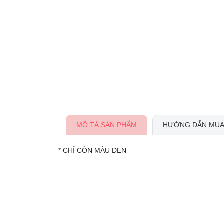
MÔ TẢ SẢN PHẨM
HƯỚNG DẪN MUA
* CHỈ CÒN MÀU ĐEN