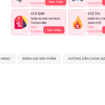
Sao chép
01/01/2026
01/01/2026
VOI BIM
VOI 5%
GIẢM 40-60K KHI MUA
GIẢM 5% CO
THÙNG BỈM
SINH>5TR
HSD:
HSD:
Sao chép
1/1/2024
01/01/2026
 HÀNG
ĐÁNH GIÁ SẢN PHẨM
HƯỚNG DẪN CHỌN SI