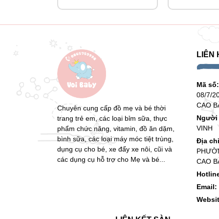
LIÊN 
Mã số
08/7/2
CAO B
Chuyên cung cấp đồ mẹ và bé thời
Người 
trang trẻ em, các loại bỉm sữa, thực
VINH
phẩm chức năng, vitamin, đồ ăn dặm,
bình sữa, các loại máy móc tiệt trùng,
Địa ch
dụng cụ cho bé, xe đẩy xe nôi, cũi và
PHƯỜN
các dụng cụ hỗ trợ cho Mẹ và bé...
CAO B
Hotlin
Email:
Websi