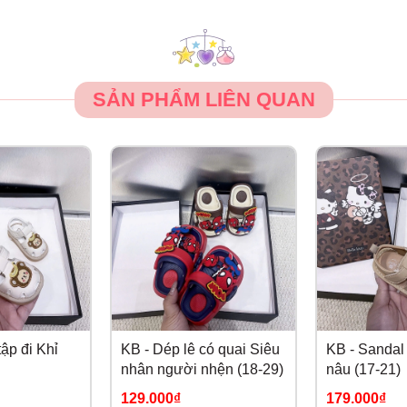
SẢN PHẨM LIÊN QUAN
ập đi Khỉ
KB - Dép lê có quai Siêu
KB - Sandal 
nhân người nhện (18-29)
nâu (17-21)
129.000₫
179.000₫