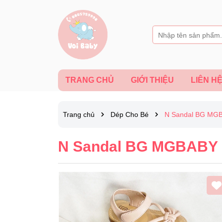
TRANG CHỦ
GIỚI THIỆU
LIÊN H
Trang chủ
Dép Cho Bé
N Sandal BG MGBA
N Sandal BG MGBABY q