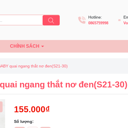
Hotline:
Em
0865759998
Vo
Ệ
CHÍNH SÁCH
BY quai ngang thắt nơ đen(S21-30)
uai ngang thắt nơ đen(S21-30)
155.000₫
Số lượng:
Mã giảm giá: