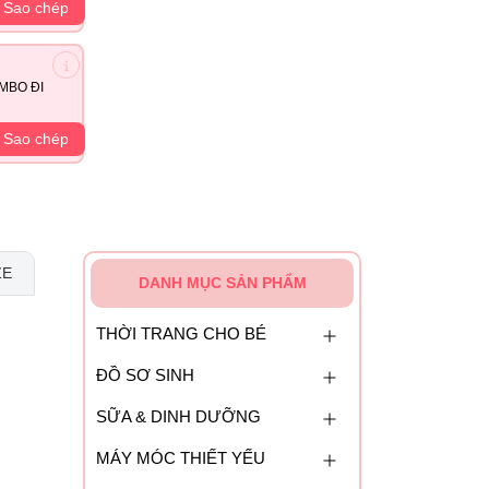
Sao chép
MBO ĐI
Sao chép
ZE
DANH MỤC SẢN PHẨM
THỜI TRANG CHO BÉ
ĐỒ SƠ SINH
SỮA & DINH DƯỠNG
MÁY MÓC THIẾT YẾU