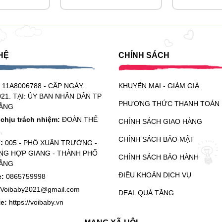
HỆ
CHÍNH SÁCH
:
11A8006788 - CẤP NGÀY:
KHUYẾN MẠI - GIẢM GIÁ
021. TẠI: ỦY BAN NHÂN DÂN TP
PHƯƠNG THỨC THANH TOÁN
ẰNG
chịu trách nhiệm:
ĐOÀN THẾ
CHÍNH SÁCH GIAO HÀNG
CHÍNH SÁCH BẢO MẬT
ỉ:
005 - PHỐ XUÂN TRƯỜNG -
G HỢP GIANG - THÀNH PHỐ
CHÍNH SÁCH BẢO HÀNH
ẰNG
ĐIỀU KHOẢN DỊCH VỤ
e:
0865759998
Voibaby2021@gmail.com
DEAL QUÀ TẶNG
te:
https://voibaby.vn