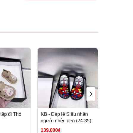
tập đi Thỏ
KB - Dép lê Siêu nhân
KB - Dép lê
người nhện đen (24-35)
35)
139.000₫
139.000₫