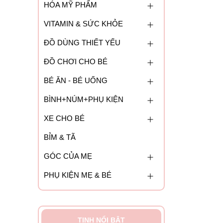
HÓA MỸ PHẨM
VITAMIN & SỨC KHỎE
ĐỒ DÙNG THIẾT YẾU
ĐỒ CHƠI CHO BÉ
BÉ ĂN - BÉ UỐNG
BÌNH+NÚM+PHỤ KIỆN
XE CHO BÉ
BỈM & TÃ
GÓC CỦA MẸ
PHỤ KIỆN MẸ & BÉ
TINH NỔI BẬT