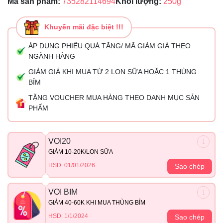
Mã sản phẩm:
735282114694
Khối lượng:
250g
Khuyến mãi đặc biệt !!!
ÁP DỤNG PHIẾU QUÀ TẶNG/ MÃ GIẢM GIÁ THEO
NGÀNH HÀNG
GIẢM GIÁ KHI MUA TỪ 2 LON SỮA HOẶC 1 THÙNG
BỈM
TẶNG VOUCHER MUA HÀNG THEO DANH MỤC SẢN
PHẨM
VOI20
GIẢM 10-20K/LON SỮA
HSD: 01/01/2026
Sao chép
VOI BIM
GIẢM 40-60K KHI MUA THÙNG BỈM
HSD: 1/1/2024
Sao chép