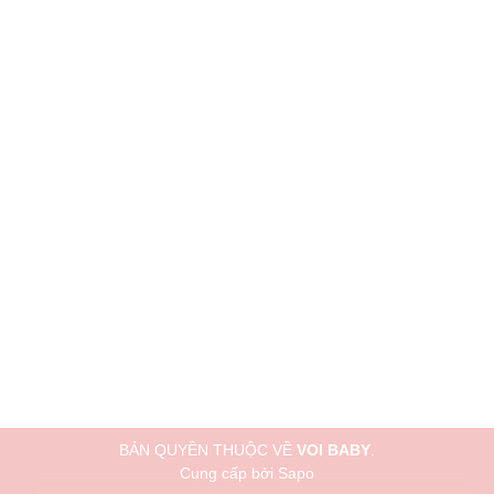
BẢN QUYỀN THUỘC VỀ
VOI BABY
.
Cung cấp bởi
Sapo