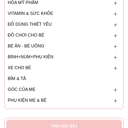
Cho trẻ sử dụng dưới sự giám sát của người lớn.
HÓA MỸ PHẨM
VITAMIN & SỨC KHỎE
ĐỒ DÙNG THIẾT YẾU
ĐỒ CHƠI CHO BÉ
BÉ ĂN - BÉ UỐNG
BÌNH+NÚM+PHỤ KIỆN
XE CHO BÉ
BỈM & TÃ
GÓC CỦA MẸ
PHỤ KIỆN MẸ & BÉ
TINH NỔI BẬT