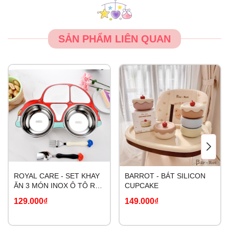
SẢN PHẨM LIÊN QUAN
ROYAL CARE - SET KHAY
BARROT - BÁT SILICON
ĂN 3 MÓN INOX Ô TÔ RC-
CUPCAKE
2020-0805
129.000₫
149.000₫