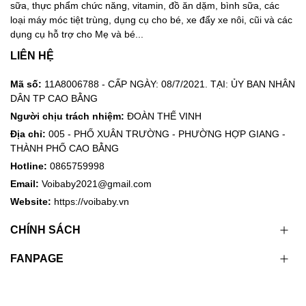
sữa, thực phẩm chức năng, vitamin, đồ ăn dặm, bình sữa, các
loại máy móc tiệt trùng, dụng cụ cho bé, xe đẩy xe nôi, cũi và các
dụng cụ hỗ trợ cho Mẹ và bé...
LIÊN HỆ
Mã số:
11A8006788 - CẤP NGÀY: 08/7/2021. TẠI: ỦY BAN NHÂN
DÂN TP CAO BẰNG
Người chịu trách nhiệm:
ĐOÀN THẾ VINH
Địa chỉ:
005 - PHỐ XUÂN TRƯỜNG - PHƯỜNG HỢP GIANG -
THÀNH PHỐ CAO BẰNG
Hotline:
0865759998
Email:
Voibaby2021@gmail.com
Website:
https://voibaby.vn
CHÍNH SÁCH
FANPAGE