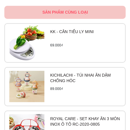
SẢN PHẨM CÙNG LOẠI
KK - CÂN TIỂU LY MINI
69.000₫
KICHILACHI - TÚI NHAI ĂN DẶM
CHỐNG HÓC
89.000₫
ROYAL CARE - SET KHAY ĂN 3 MÓN
INOX Ô TÔ RC-2020-0805