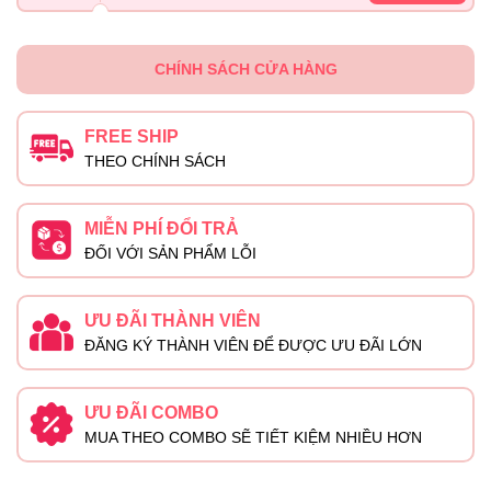
CHÍNH SÁCH CỬA HÀNG
FREE SHIP
THEO CHÍNH SÁCH
MIỄN PHÍ ĐỔI TRẢ
ĐỐI VỚI SẢN PHẨM LỖI
ƯU ĐÃI THÀNH VIÊN
ĐĂNG KÝ THÀNH VIÊN ĐỂ ĐƯỢC ƯU ĐÃI LỚN
ƯU ĐÃI COMBO
MUA THEO COMBO SẼ TIẾT KIỆM NHIỀU HƠN