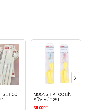
- SET CỌ
MOONSHIP - CỌ BÌNH
MOYUUM -
61
SỮA MÚT 351
BÌNH SILI
39.000₫
249.000₫
-