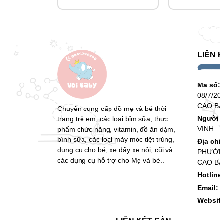
LIÊN 
Mã số
08/7/2
CAO B
Chuyên cung cấp đồ mẹ và bé thời
Người 
trang trẻ em, các loại bỉm sữa, thực
VINH
phẩm chức năng, vitamin, đồ ăn dặm,
bình sữa, các loại máy móc tiệt trùng,
Địa ch
dụng cụ cho bé, xe đẩy xe nôi, cũi và
PHƯỜN
các dụng cụ hỗ trợ cho Mẹ và bé...
CAO B
Hotlin
Email:
Websi