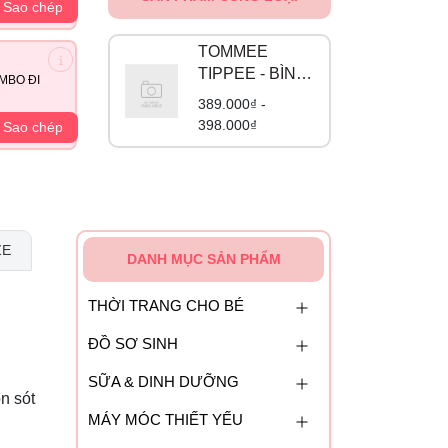
Sao chép
TOMMEE
TIPPEE - BÌNH
MBO ĐI
SỮA PPSU
389.000₫ -
398.000₫
Sao chép
ZE
DANH MỤC SẢN PHẨM
THỜI TRANG CHO BÉ
ĐỒ SƠ SINH
SỮA & DINH DƯỠNG
n sót
MÁY MÓC THIẾT YẾU