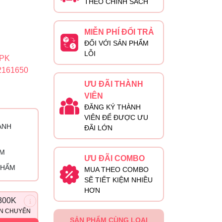
THEO CHÍNH SÁCH
MIỄN PHÍ ĐỔI TRẢ
ĐỐI VỚI SẢN PHẨM
LỖI
+PK
2161650
ƯU ĐÃI THÀNH
VIÊN
ĐĂNG KÝ THÀNH
VIÊN ĐỂ ĐƯỢC ƯU
ÀNH
ĐÃI LỚN
ỈM
ƯU ĐÃI COMBO
PHẨM
MUA THEO COMBO
SẼ TIẾT KIỆM NHIỀU
HƠN
300K
ẬN CHUYỂN
SẢN PHẨM CÙNG LOẠI