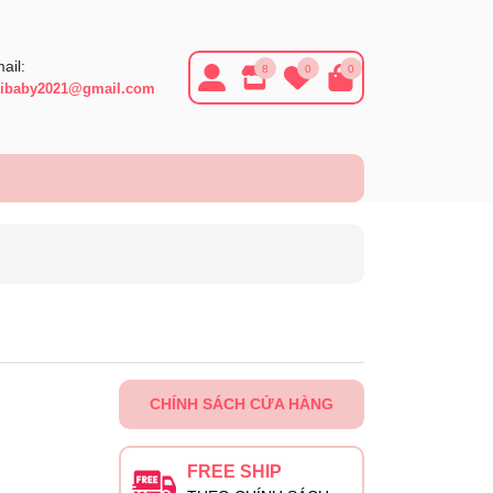
ail:
8
0
0
ibaby2021@gmail.com
CHÍNH SÁCH CỬA HÀNG
FREE SHIP