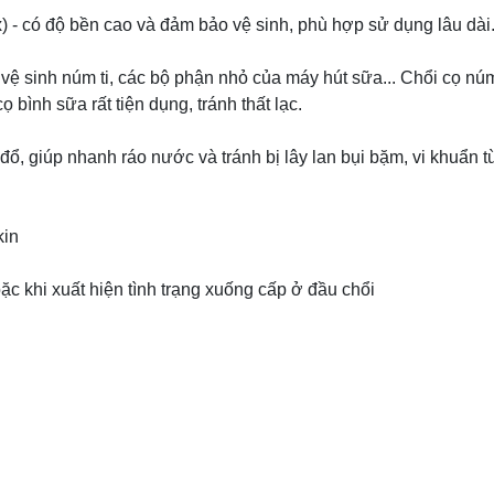
x) - có độ bền cao và đảm bảo vệ sinh, phù hợp sử dụng lâu dài
 vệ sinh núm ti, các bộ phận nhỏ của máy hút sữa... Chổi cọ núm
 bình sữa rất tiện dụng, tránh thất lạc.
đổ, giúp nhanh ráo nước và tránh bị lây lan bụi bặm, vi khuẩn t
kin
ặc khi xuất hiện tình trạng xuống cấp ở đầu chổi