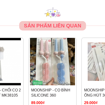
SẢN PHẨM LIÊN QUAN
 CHỔI CỌ 2
MOONSHIP - CỌ BÌNH
MOONSHIP 
T MK38105
SILICONE 360
ỐNG HÚT 3
89.000₫
29.000₫