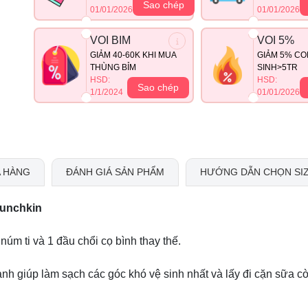
Sao chép
01/01/2026
01/01/2026
VOI BIM
VOI 5%
GIẢM 40-60K KHI MUA
GIẢM 5% CO
THÙNG BỈM
SINH>5TR
HSD:
HSD:
Sao chép
1/1/2024
01/01/2026
 HÀNG
ĐÁNH GIÁ SẢN PHẨM
HƯỚNG DẪN CHỌN SI
Munchkin
núm ti và 1 đầu chổi cọ bình thay thế.
nh giúp làm sạch các góc khó vệ sinh nhất và lấy đi cặn sữa cò