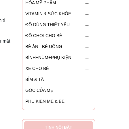
HÓA MỸ PHẨM
.
VITAMIN & SỨC KHỎE
 ti
ĐỒ DÙNG THIẾT YẾU
ĐỒ CHƠI CHO BÉ
ừ mặt
BÉ ĂN - BÉ UỐNG
BÌNH+NÚM+PHỤ KIỆN
XE CHO BÉ
BỈM & TÃ
GÓC CỦA MẸ
PHỤ KIỆN MẸ & BÉ
TINH NỔI BẬT