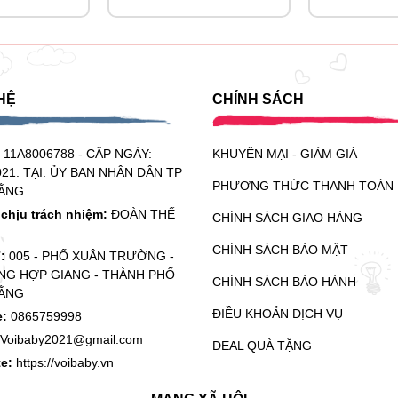
HỆ
CHÍNH SÁCH
:
11A8006788 - CẤP NGÀY:
KHUYẾN MẠI - GIẢM GIÁ
021. TẠI: ỦY BAN NHÂN DÂN TP
PHƯƠNG THỨC THANH TOÁN
ẰNG
chịu trách nhiệm:
ĐOÀN THẾ
CHÍNH SÁCH GIAO HÀNG
CHÍNH SÁCH BẢO MẬT
ỉ:
005 - PHỐ XUÂN TRƯỜNG -
G HỢP GIANG - THÀNH PHỐ
CHÍNH SÁCH BẢO HÀNH
ẰNG
ĐIỀU KHOẢN DỊCH VỤ
e:
0865759998
Voibaby2021@gmail.com
DEAL QUÀ TẶNG
te:
https://voibaby.vn