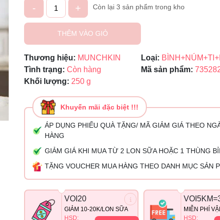
-
+
Còn lại 3 sản phẩm trong kho
Ngày hết hạn:
THÊM VÀO GIỎ
Điều kiện:
Thương hiệu:
MUNCHKIN
Loại:
BÌNH+NÚM+Tl
Tình trạng:
Còn hàng
Mã sản phẩm:
73528
Khối lượng:
250 g
Khuyến mãi đặc biệt !!!
ÁP DỤNG PHIẾU QUÀ TẶNG/ MÃ GIẢM GIÁ THEO NG
HÀNG
GIẢM GIÁ KHI MUA TỪ 2 LON SỮA HOẶC 1 THÙNG B
TẶNG VOUCHER MUA HÀNG THEO DANH MỤC SẢN 
VOI20
VOI5KM=
GIẢM 10-20K/LON SỮA
MIỄN PHÍ V
HSD:
HSD: