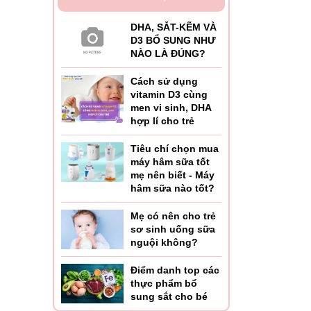
DHA, SẮT-KẼM VÀ
D3 BỔ SUNG NHƯ
NÀO LÀ ĐÚNG?
Cách sử dụng
vitamin D3 cùng
men vi sinh, DHA
hợp lí cho trẻ
Tiêu chí chọn mua
máy hâm sữa tốt
mẹ nên biết - Máy
hâm sữa nào tốt?
Mẹ có nên cho trẻ
sơ sinh uống sữa
nguội không?
Điểm danh top các
thực phẩm bổ
sung sắt cho bé