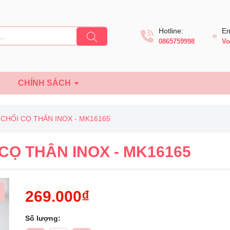
Hotline:
Em
0865759998
Vo
Ệ
CHÍNH SÁCH
 CHỔI CỌ THÂN INOX - MK16165
CỌ THÂN INOX - MK16165
269.000₫
Số lượng:
Mã giảm giá: