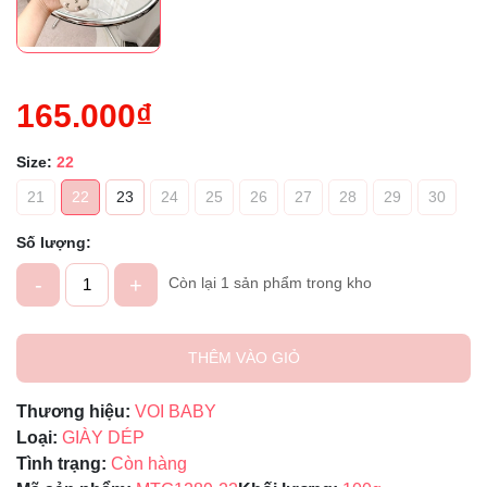
165.000₫
Size:
22
21
22
23
24
25
26
27
28
29
30
Số lượng:
-
+
Còn lại 1 sản phẩm trong kho
THÊM VÀO GIỎ
Thương hiệu:
VOI BABY
Loại:
GIÀY DÉP
Tình trạng:
Còn hàng