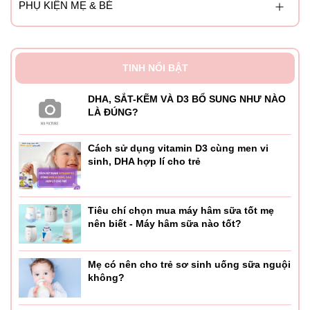
PHỤ KIỆN MẸ & BÉ
TINH NỔI BẬT
DHA, SẮT-KẼM VÀ D3 BỔ SUNG NHƯ NÀO
LÀ ĐÚNG?
Cách sử dụng vitamin D3 cùng men vi
sinh, DHA hợp lí cho trẻ
Tiêu chí chọn mua máy hâm sữa tốt mẹ
nên biết - Máy hâm sữa nào tốt?
Mẹ có nên cho trẻ sơ sinh uống sữa nguội
không?