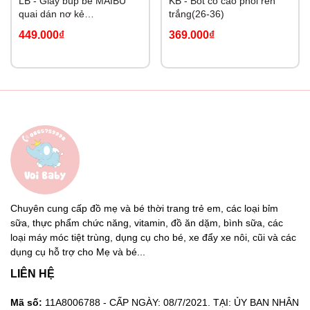
LB - Giày búp bê MAIBU
KB - Bốt cổ cao phối ren
quai dán nơ kẻ
trắng(26-36)
Cherry(19,23-26)
449.000₫
369.000₫
Chuyên cung cấp đồ mẹ và bé thời trang trẻ em, các loại bỉm
sữa, thực phẩm chức năng, vitamin, đồ ăn dặm, bình sữa, các
loại máy móc tiệt trùng, dụng cụ cho bé, xe đẩy xe nôi, cũi và các
dụng cụ hỗ trợ cho Mẹ và bé...
LIÊN HỆ
Mã số:
11A8006788 - CẤP NGÀY: 08/7/2021. TẠI: ỦY BAN NHÂN