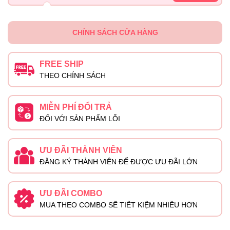
CHÍNH SÁCH CỬA HÀNG
FREE SHIP
THEO CHÍNH SÁCH
MIỄN PHÍ ĐỔI TRẢ
ĐỐI VỚI SẢN PHẨM LỖI
ƯU ĐÃI THÀNH VIÊN
ĐĂNG KÝ THÀNH VIÊN ĐỂ ĐƯỢC ƯU ĐÃI LỚN
ƯU ĐÃI COMBO
MUA THEO COMBO SẼ TIẾT KIỆM NHIỀU HƠN