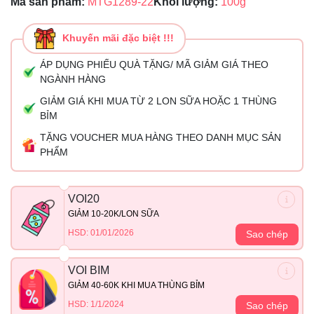
Mã sản phẩm:
MTG1289-22
Khối lượng:
100g
Khuyến mãi đặc biệt !!!
ÁP DỤNG PHIẾU QUÀ TẶNG/ MÃ GIẢM GIÁ THEO
NGÀNH HÀNG
GIẢM GIÁ KHI MUA TỪ 2 LON SỮA HOẶC 1 THÙNG
BỈM
TẶNG VOUCHER MUA HÀNG THEO DANH MỤC SẢN
PHẨM
VOI20
GIẢM 10-20K/LON SỮA
HSD: 01/01/2026
Sao chép
VOI BIM
GIẢM 40-60K KHI MUA THÙNG BỈM
HSD: 1/1/2024
Sao chép