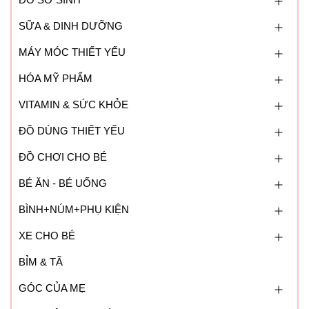
SỮA & DINH DƯỠNG
MÁY MÓC THIẾT YẾU
HÓA MỸ PHẨM
VITAMIN & SỨC KHỎE
ĐỒ DÙNG THIẾT YẾU
ĐỒ CHƠI CHO BÉ
BÉ ĂN - BÉ UỐNG
BÌNH+NÚM+PHỤ KIỆN
XE CHO BÉ
BỈM & TÃ
GÓC CỦA MẸ