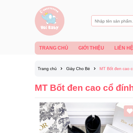
TRANG CHỦ
GIỚI THIỆU
LIÊN H
Trang chủ
Giày Cho Bé
MT Bốt đen cao cổ
MT Bốt đen cao cổ đính 