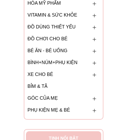
HÓA MỸ PHẨM
VITAMIN & SỨC KHỎE
ĐỒ DÙNG THIẾT YẾU
ĐỒ CHƠI CHO BÉ
BÉ ĂN - BÉ UỐNG
BÌNH+NÚM+PHỤ KIỆN
XE CHO BÉ
BỈM & TÃ
GÓC CỦA MẸ
PHỤ KIỆN MẸ & BÉ
TINH NỔI BẬT