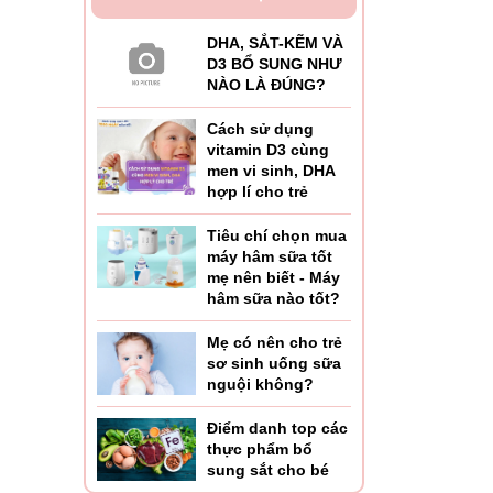
DHA, SẮT-KẼM VÀ
D3 BỔ SUNG NHƯ
NÀO LÀ ĐÚNG?
Cách sử dụng
vitamin D3 cùng
men vi sinh, DHA
hợp lí cho trẻ
Tiêu chí chọn mua
máy hâm sữa tốt
mẹ nên biết - Máy
hâm sữa nào tốt?
Mẹ có nên cho trẻ
sơ sinh uống sữa
nguội không?
Điểm danh top các
thực phẩm bổ
sung sắt cho bé