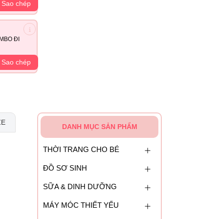
Sao chép
MBO ĐI
Sao chép
ZE
DANH MỤC SẢN PHẨM
THỜI TRANG CHO BÉ
ĐỒ SƠ SINH
SỮA & DINH DƯỠNG
MÁY MÓC THIẾT YẾU