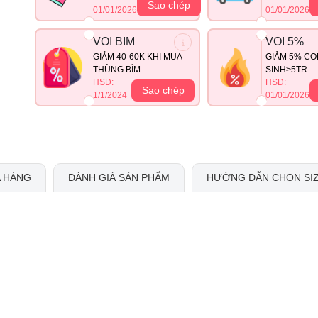
Sao chép
01/01/2026
01/01/2026
VOI BIM
VOI 5%
GIẢM 40-60K KHI MUA
GIẢM 5% CO
THÙNG BỈM
SINH>5TR
HSD:
HSD:
Sao chép
1/1/2024
01/01/2026
 HÀNG
ĐÁNH GIÁ SẢN PHẨM
HƯỚNG DẪN CHỌN SI