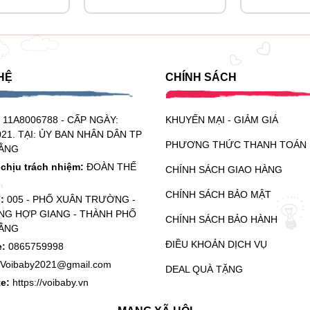
HỆ
CHÍNH SÁCH
:
11A8006788 - CẤP NGÀY:
KHUYẾN MẠI - GIẢM GIÁ
021. TẠI: ỦY BAN NHÂN DÂN TP
PHƯƠNG THỨC THANH TOÁN
ẰNG
chịu trách nhiệm:
ĐOÀN THẾ
CHÍNH SÁCH GIAO HÀNG
CHÍNH SÁCH BẢO MẬT
ỉ:
005 - PHỐ XUÂN TRƯỜNG -
G HỢP GIANG - THÀNH PHỐ
CHÍNH SÁCH BẢO HÀNH
ẰNG
ĐIỀU KHOẢN DỊCH VỤ
e:
0865759998
Voibaby2021@gmail.com
DEAL QUÀ TẶNG
te:
https://voibaby.vn