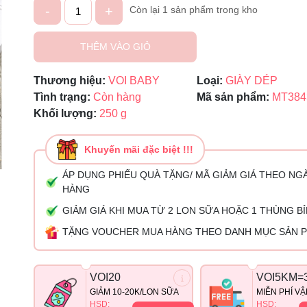
-
+
Còn lại 1 sản phẩm trong kho
Ngày hết hạn:
THÊM VÀO GIỎ
Điều kiện:
Thương hiệu:
VOI BABY
Loại:
GIÀY DÉP
Tình trạng:
Còn hàng
Mã sản phẩm:
MT384
Khối lượng:
250 g
Khuyến mãi đặc biệt !!!
ÁP DỤNG PHIẾU QUÀ TẶNG/ MÃ GIẢM GIÁ THEO NG
HÀNG
GIẢM GIÁ KHI MUA TỪ 2 LON SỮA HOẶC 1 THÙNG B
TẶNG VOUCHER MUA HÀNG THEO DANH MỤC SẢN 
VOI20
VOI5KM=
GIẢM 10-20K/LON SỮA
MIỄN PHÍ V
HSD:
HSD: