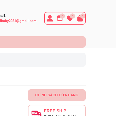
ail:
8
0
0
ibaby2021@gmail.com
CHÍNH SÁCH CỬA HÀNG
FREE SHIP