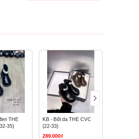
 đen THE
KB - Bốt da THE CVC
KB - Bốt bo
32-35)
(22-33)
viền ren trắ
289.000₫
269.000₫