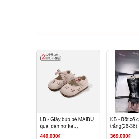
LB - Giày búp bê MAIBU
KB - Bốt cổ 
quai dán nơ kẻ
trắng(26-36)
Cherry(19,23-26)
449.000₫
369.000₫