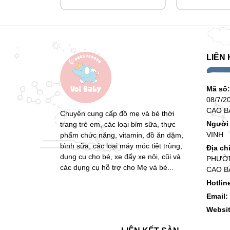
LIÊN 
Mã số
08/7/2
CAO B
Chuyên cung cấp đồ mẹ và bé thời
Người 
trang trẻ em, các loại bỉm sữa, thực
VINH
phẩm chức năng, vitamin, đồ ăn dặm,
bình sữa, các loại máy móc tiệt trùng,
Địa ch
dụng cụ cho bé, xe đẩy xe nôi, cũi và
PHƯỜN
các dụng cụ hỗ trợ cho Mẹ và bé...
CAO B
Hotlin
Email:
Websi