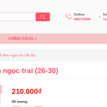
Hotline:
Em
0865759998
Vo
Ệ
CHÍNH SÁCH
 đính ngọc trai (26-30)
ngọc trai (26-30)
210.000₫
Số lượng:
Mã giảm giá: