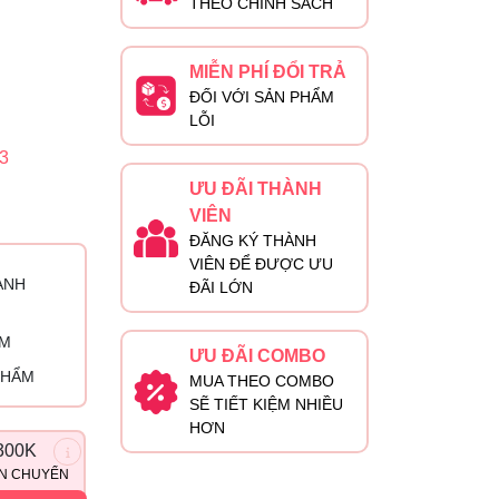
THEO CHÍNH SÁCH
MIỄN PHÍ ĐỔI TRẢ
ĐỐI VỚI SẢN PHẨM
LỖI
3
ƯU ĐÃI THÀNH
VIÊN
ĐĂNG KÝ THÀNH
VIÊN ĐỂ ĐƯỢC ƯU
ÀNH
ĐÃI LỚN
ỈM
ƯU ĐÃI COMBO
PHẨM
MUA THEO COMBO
SẼ TIẾT KIỆM NHIỀU
HƠN
300K
ẬN CHUYỂN