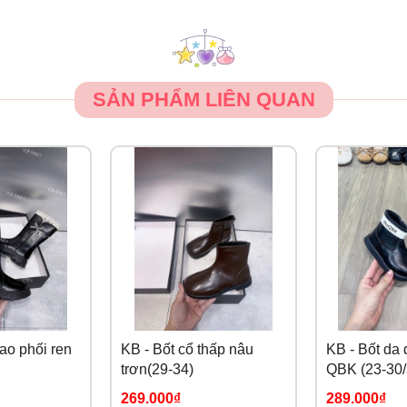
SẢN PHẨM LIÊN QUAN
cao phối ren
KB - Bốt cổ thấp nâu
KB - Bốt da
trơn(29-34)
QBK (23-30/
269.000₫
289.000₫