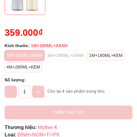
359.000₫
Kích thước:
1M+180ML+XANH
1M+180ML+XANH
4M+280ML+XANH
1M+180ML+KEM
4M+280ML+KEM
Số lượng:
-
+
Còn lại 4 sản phẩm trong kho
THÊM VÀO GIỎ
Thương hiệu:
Mother-K
Loại:
BÌNH+NÚM+Tl+PK