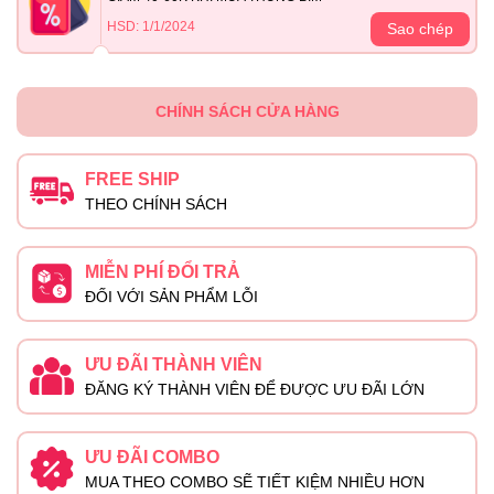
HSD: 1/1/2024
Sao chép
CHÍNH SÁCH CỬA HÀNG
FREE SHIP
THEO CHÍNH SÁCH
MIỄN PHÍ ĐỔI TRẢ
ĐỐI VỚI SẢN PHẨM LỖI
ƯU ĐÃI THÀNH VIÊN
ĐĂNG KÝ THÀNH VIÊN ĐỂ ĐƯỢC ƯU ĐÃI LỚN
ƯU ĐÃI COMBO
MUA THEO COMBO SẼ TIẾT KIỆM NHIỀU HƠN