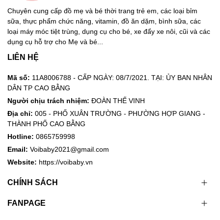
Chuyên cung cấp đồ mẹ và bé thời trang trẻ em, các loại bỉm
sữa, thực phẩm chức năng, vitamin, đồ ăn dặm, bình sữa, các
loại máy móc tiệt trùng, dụng cụ cho bé, xe đẩy xe nôi, cũi và các
dụng cụ hỗ trợ cho Mẹ và bé...
LIÊN HỆ
Mã số:
11A8006788 - CẤP NGÀY: 08/7/2021. TẠI: ỦY BAN NHÂN
DÂN TP CAO BẰNG
Người chịu trách nhiệm:
ĐOÀN THẾ VINH
Địa chỉ:
005 - PHỐ XUÂN TRƯỜNG - PHƯỜNG HỢP GIANG -
THÀNH PHỐ CAO BẰNG
Hotline:
0865759998
Email:
Voibaby2021@gmail.com
Website:
https://voibaby.vn
CHÍNH SÁCH
FANPAGE