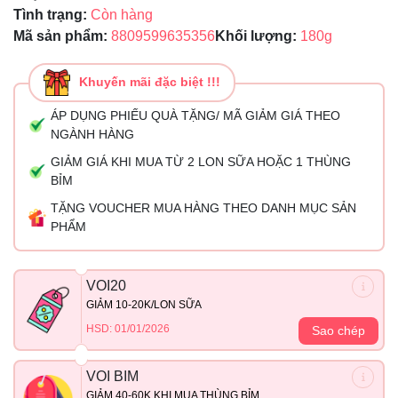
Tình trạng:
Còn hàng
Mã sản phẩm:
8809599635356
Khối lượng:
180g
Khuyến mãi đặc biệt !!!
ÁP DỤNG PHIẾU QUÀ TẶNG/ MÃ GIẢM GIÁ THEO
NGÀNH HÀNG
GIẢM GIÁ KHI MUA TỪ 2 LON SỮA HOẶC 1 THÙNG
BỈM
TẶNG VOUCHER MUA HÀNG THEO DANH MỤC SẢN
PHẨM
VOI20
GIẢM 10-20K/LON SỮA
HSD: 01/01/2026
Sao chép
VOI BIM
GIẢM 40-60K KHI MUA THÙNG BỈM