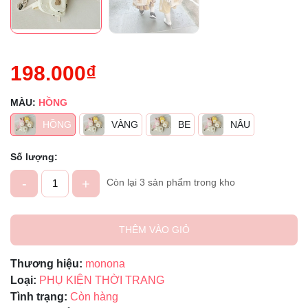
198.000₫
MÀU:
HỒNG
HỒNG
VÀNG
BE
NÂU
Số lượng:
-
+
Còn lại 3 sản phẩm trong kho
THÊM VÀO GIỎ
Thương hiệu:
monona
Loại:
PHỤ KIỆN THỜI TRANG
Tình trạng:
Còn hàng