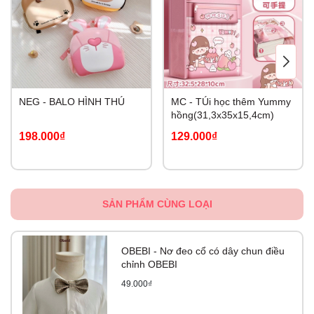
NEG - BALO HÌNH THÚ
MC - TÚi học thêm Yummy
hồng(31,3x35x15,4cm)
198.000₫
129.000₫
SẢN PHẨM CÙNG LOẠI
OBEBI - Nơ đeo cổ có dây chun điều
chỉnh OBEBI
49.000₫