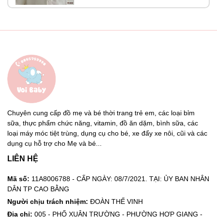
Chuyên cung cấp đồ mẹ và bé thời trang trẻ em, các loại bỉm
sữa, thực phẩm chức năng, vitamin, đồ ăn dặm, bình sữa, các
loại máy móc tiệt trùng, dụng cụ cho bé, xe đẩy xe nôi, cũi và các
dụng cụ hỗ trợ cho Mẹ và bé...
LIÊN HỆ
Mã số:
11A8006788 - CẤP NGÀY: 08/7/2021. TẠI: ỦY BAN NHÂN
DÂN TP CAO BẰNG
Người chịu trách nhiệm:
ĐOÀN THẾ VINH
Địa chỉ:
005 - PHỐ XUÂN TRƯỜNG - PHƯỜNG HỢP GIANG -