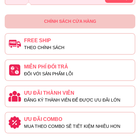
CHÍNH SÁCH CỬA HÀNG
FREE SHIP
THEO CHÍNH SÁCH
MIỄN PHÍ ĐỔI TRẢ
ĐỐI VỚI SẢN PHẨM LỖI
ƯU ĐÃI THÀNH VIÊN
ĐĂNG KÝ THÀNH VIÊN ĐỂ ĐƯỢC ƯU ĐÃI LỚN
ƯU ĐÃI COMBO
MUA THEO COMBO SẼ TIẾT KIỆM NHIỀU HƠN