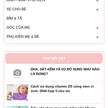
XE CHO BÉ
BỈM & TÃ
GÓC CỦA MẸ
PHỤ KIỆN MẸ & BÉ
TINH NỔI BẬT
DHA, SẮT-KẼM VÀ D3 BỔ SUNG NHƯ NÀO
LÀ ĐÚNG?
Cách sử dụng vitamin D3 cùng men vi
sinh, DHA hợp lí cho trẻ