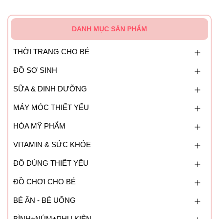
DANH MỤC SẢN PHẨM
THỜI TRANG CHO BÉ
ĐỒ SƠ SINH
SỮA & DINH DƯỠNG
MÁY MÓC THIẾT YẾU
HÓA MỸ PHẨM
VITAMIN & SỨC KHỎE
ĐỒ DÙNG THIẾT YẾU
ĐỒ CHƠI CHO BÉ
BÉ ĂN - BÉ UỐNG
BÌNH+NÚM+PHỤ KIỆN