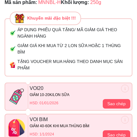
Mã sản phẩm:
MNNBL-H
Khối lượng:
250g
Khuyến mãi đặc biệt !!!
ÁP DỤNG PHIẾU QUÀ TẶNG/ MÃ GIẢM GIÁ THEO
NGÀNH HÀNG
GIẢM GIÁ KHI MUA TỪ 2 LON SỮA HOẶC 1 THÙNG
BỈM
TẶNG VOUCHER MUA HÀNG THEO DANH MỤC SẢN
PHẨM
VOI20
GIẢM 10-20K/LON SỮA
HSD: 01/01/2026
Sao chép
VOI BIM
GIẢM 40-60K KHI MUA THÙNG BỈM
HSD: 1/1/2024
Sao chép