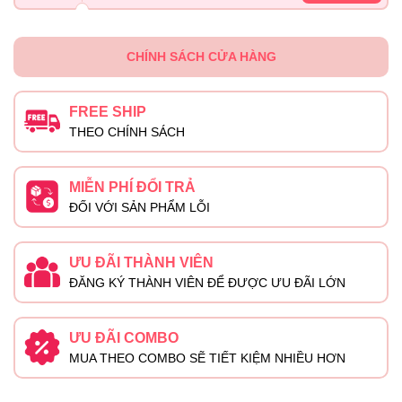
CHÍNH SÁCH CỬA HÀNG
FREE SHIP
THEO CHÍNH SÁCH
MIỄN PHÍ ĐỔI TRẢ
ĐỐI VỚI SẢN PHẨM LỖI
ƯU ĐÃI THÀNH VIÊN
ĐĂNG KÝ THÀNH VIÊN ĐỂ ĐƯỢC ƯU ĐÃI LỚN
ƯU ĐÃI COMBO
MUA THEO COMBO SẼ TIẾT KIỆM NHIỀU HƠN