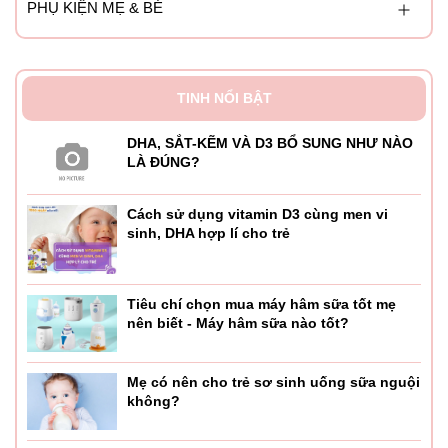
PHỤ KIỆN MẸ & BÉ
TINH NỔI BẬT
DHA, SẮT-KẼM VÀ D3 BỔ SUNG NHƯ NÀO
LÀ ĐÚNG?
Cách sử dụng vitamin D3 cùng men vi
sinh, DHA hợp lí cho trẻ
Tiêu chí chọn mua máy hâm sữa tốt mẹ
nên biết - Máy hâm sữa nào tốt?
Mẹ có nên cho trẻ sơ sinh uống sữa nguội
không?