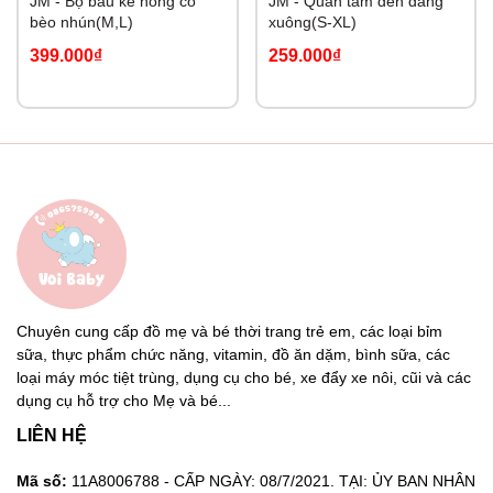
JM - Bộ bầu kẻ hồng có
JM - Quần tăm đen dáng
bèo nhún(M,L)
xuông(S-XL)
399.000₫
259.000₫
Chuyên cung cấp đồ mẹ và bé thời trang trẻ em, các loại bỉm
sữa, thực phẩm chức năng, vitamin, đồ ăn dặm, bình sữa, các
loại máy móc tiệt trùng, dụng cụ cho bé, xe đẩy xe nôi, cũi và các
dụng cụ hỗ trợ cho Mẹ và bé...
LIÊN HỆ
Mã số:
11A8006788 - CẤP NGÀY: 08/7/2021. TẠI: ỦY BAN NHÂN