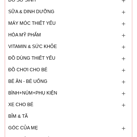
SỮA & DINH DƯỠNG
MÁY MÓC THIẾT YẾU
HÓA MỸ PHẨM
VITAMIN & SỨC KHỎE
ĐỒ DÙNG THIẾT YẾU
ĐỒ CHƠI CHO BÉ
BÉ ĂN - BÉ UỐNG
BÌNH+NÚM+PHỤ KIỆN
XE CHO BÉ
BỈM & TÃ
GÓC CỦA MẸ