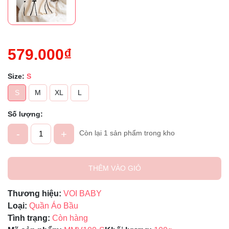
579.000₫
Size:
S
S
M
XL
L
Số lượng:
-
+
Còn lại 1 sản phẩm trong kho
THÊM VÀO GIỎ
Thương hiệu:
VOI BABY
Loại:
Quần Áo Bầu
Tình trạng:
Còn hàng