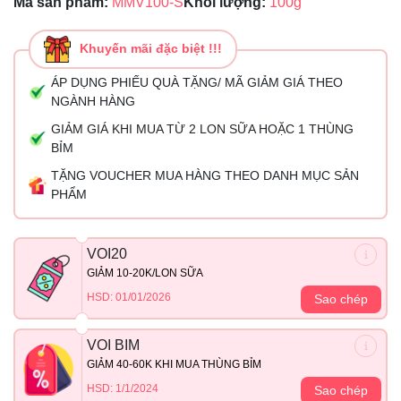
Mã sản phẩm:
MMV100-S
Khối lượng:
100g
Khuyến mãi đặc biệt !!!
ÁP DỤNG PHIẾU QUÀ TẶNG/ MÃ GIẢM GIÁ THEO
NGÀNH HÀNG
GIẢM GIÁ KHI MUA TỪ 2 LON SỮA HOẶC 1 THÙNG
BỈM
TẶNG VOUCHER MUA HÀNG THEO DANH MỤC SẢN
PHẨM
VOI20
GIẢM 10-20K/LON SỮA
HSD: 01/01/2026
Sao chép
VOI BIM
GIẢM 40-60K KHI MUA THÙNG BỈM
HSD: 1/1/2024
Sao chép