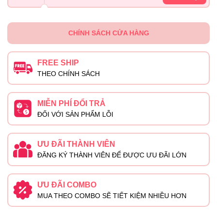
CHÍNH SÁCH CỬA HÀNG
FREE SHIP
THEO CHÍNH SÁCH
MIỄN PHÍ ĐỔI TRẢ
ĐỐI VỚI SẢN PHẨM LỖI
ƯU ĐÃI THÀNH VIÊN
ĐĂNG KÝ THÀNH VIÊN ĐỂ ĐƯỢC ƯU ĐÃI LỚN
ƯU ĐÃI COMBO
MUA THEO COMBO SẼ TIẾT KIỆM NHIỀU HƠN