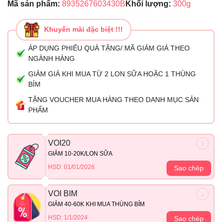
Mã sản phẩm:
8935267603430B
Khối lượng:
300g
Khuyến mãi đặc biệt !!!
ÁP DỤNG PHIẾU QUÀ TẶNG/ MÃ GIẢM GIÁ THEO
NGÀNH HÀNG
GIẢM GIÁ KHI MUA TỪ 2 LON SỮA HOẶC 1 THÙNG
BỈM
TẶNG VOUCHER MUA HÀNG THEO DANH MỤC SẢN
PHẨM
VOI20
GIẢM 10-20K/LON SỮA
HSD: 01/01/2026
Sao chép
VOI BIM
GIẢM 40-60K KHI MUA THÙNG BỈM
HSD: 1/1/2024
Sao chép