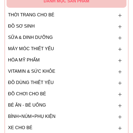
DANH MỤC SẢN PHẨM
THỜI TRANG CHO BÉ
ĐỒ SƠ SINH
SỮA & DINH DƯỠNG
MÁY MÓC THIẾT YẾU
HÓA MỸ PHẨM
VITAMIN & SỨC KHỎE
ĐỒ DÙNG THIẾT YẾU
ĐỒ CHƠI CHO BÉ
BÉ ĂN - BÉ UỐNG
BÌNH+NÚM+PHỤ KIỆN
XE CHO BÉ