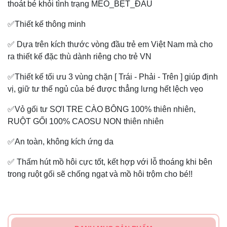
thoát bé khỏi tình trạng MÉO_BẸT_ĐẦU
✅Thiết kế thông minh
✅ Dựa trên kích thước vòng đầu trẻ em Việt Nam mà cho
ra thiết kế đặc thù dành riêng cho trẻ VN
✅Thiết kế tối ưu 3 vùng chặn [ Trái - Phải - Trên ] giúp định
vị, giữ tư thế ngủ của bé được thẳng lưng hết lệch vẹo
✅Vỏ gối tư SỢI TRE CÀO BÔNG 100% thiên nhiên,
RUỘT GỐI 100% CAOSU NON thiên nhiên
✅An toàn, không kích ứng da
✅ Thấm hút mồ hôi cực tốt, kết hợp với lỗ thoáng khi bên
trong ruột gối sẽ chống ngạt và mồ hôi trộm cho bé!!