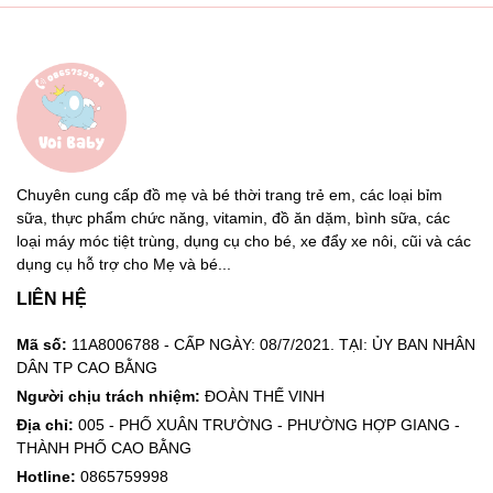
Chuyên cung cấp đồ mẹ và bé thời trang trẻ em, các loại bỉm
sữa, thực phẩm chức năng, vitamin, đồ ăn dặm, bình sữa, các
loại máy móc tiệt trùng, dụng cụ cho bé, xe đẩy xe nôi, cũi và các
dụng cụ hỗ trợ cho Mẹ và bé...
LIÊN HỆ
Mã số:
11A8006788 - CẤP NGÀY: 08/7/2021. TẠI: ỦY BAN NHÂN
DÂN TP CAO BẰNG
Người chịu trách nhiệm:
ĐOÀN THẾ VINH
Địa chỉ:
005 - PHỐ XUÂN TRƯỜNG - PHƯỜNG HỢP GIANG -
THÀNH PHỐ CAO BẰNG
Hotline:
0865759998