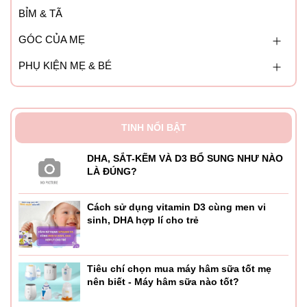
BỈM & TÃ
GÓC CỦA MẸ
PHỤ KIỆN MẸ & BÉ
TINH NỔI BẬT
DHA, SẮT-KẼM VÀ D3 BỔ SUNG NHƯ NÀO
LÀ ĐÚNG?
Cách sử dụng vitamin D3 cùng men vi
sinh, DHA hợp lí cho trẻ
Tiêu chí chọn mua máy hâm sữa tốt mẹ
nên biết - Máy hâm sữa nào tốt?