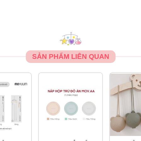
az BéBé MB – 044 phiên bản thứ 2
BéBé với 3 chức năng:
SẢN PHẨM LIÊN QUAN
 trường vô trùng 72 giờ. Cứ sau 4 tiếng máy sẽ chạy lại quy t
ng nổi bật
44
C MB – 044
là siêu phẩm của nhãn hàng Moaz BéBé giúp bố mẹ
 và đồ dùng của con yêu. Máy sử dụng đèn UVC LED công nghệ 
năng tích hợp: úp bình, tiệt trùng, sấy khô chiếc máy này hoàn to