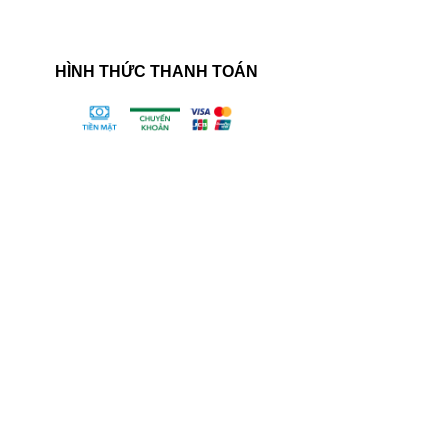
iện
HÌNH THỨC THANH TOÁN
trực
sử dụng
ăng