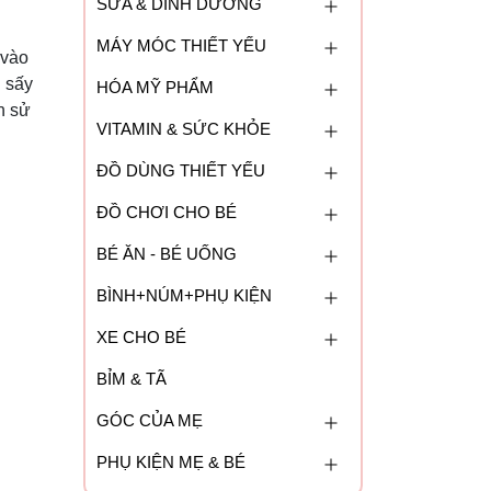
SỮA & DINH DƯỠNG
MÁY MÓC THIẾT YẾU
 vào
g sấy
HÓA MỸ PHẨM
n sử
VITAMIN & SỨC KHỎE
ĐỒ DÙNG THIẾT YẾU
ĐỒ CHƠI CHO BÉ
BÉ ĂN - BÉ UỐNG
BÌNH+NÚM+PHỤ KIỆN
XE CHO BÉ
BỈM & TÃ
GÓC CỦA MẸ
PHỤ KIỆN MẸ & BÉ