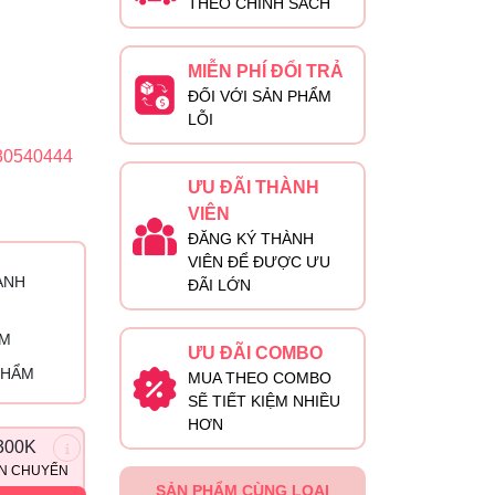
THEO CHÍNH SÁCH
MIỄN PHÍ ĐỔI TRẢ
ĐỐI VỚI SẢN PHẨM
LỖI
80540444
ƯU ĐÃI THÀNH
VIÊN
ĐĂNG KÝ THÀNH
VIÊN ĐỂ ĐƯỢC ƯU
ÀNH
ĐÃI LỚN
ỈM
ƯU ĐÃI COMBO
PHẨM
MUA THEO COMBO
SẼ TIẾT KIỆM NHIỀU
HƠN
300K
ẬN CHUYỂN
SẢN PHẨM CÙNG LOẠI