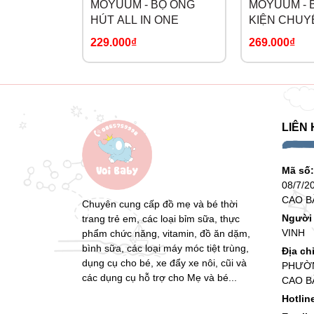
MOYUUM - BỘ ỐNG
MOYUUM - 
xứng đáng là lựa chọn hàng đầu cùng bố mẹ c
HÚT ALL IN ONE
KIỆN CHUY
HỆ 3
Máy úp bình sữa, tiệt trùng sấy khô tia UVC 
229.000₫
269.000₫
các bộ phận gồm:
Bảng điều khiển thông minh dễ dàng sử dụng.
Nắp đậy trong suốt bố mẹ có thể quan sát trực 
LIÊN 
Sản phẩm sử dụng 3 đèn UVC Led giúp tiêu diệ
Bộ giá treo và úp đồ chất liệu nhựa PP cứng cáp
Mã số
08/7/2
Vỏ máy chất liệu nhựa PP an toàn với trẻ nhỏ, 
CAO B
Chuyên cung cấp đồ mẹ và bé thời
Người 
trang trẻ em, các loại bỉm sữa, thực
Khay chứa nước giúp mẹ dễ tháo đổ vệ sinh nướ
VINH
phẩm chức năng, vitamin, đồ ăn dặm,
bình sữa, các loại máy móc tiệt trùng,
Thiết kế sang trọng
Địa ch
dụng cụ cho bé, xe đẩy xe nôi, cũi và
PHƯỜN
Máy úp bình sữa, tiệt trùng sấy khô tia UVC M
các dụng cụ hỗ trợ cho Mẹ và bé...
CAO B
xám hiện đại. Vì thiết kế nhỏ gọn bố mẹ có th
Hotlin
như: bếp, phòng ngủ hay phòng khách.