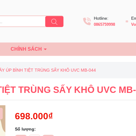
Hotline:
Em
0865759998
Vo
Ệ
CHÍNH SÁCH
ÁY ÚP BÌNH TIỆT TRÙNG SẤY KHÔ UVC MB-044
TIỆT TRÙNG SẤY KHÔ UVC MB-
698.000₫
Số lượng:
Mã giảm giá: