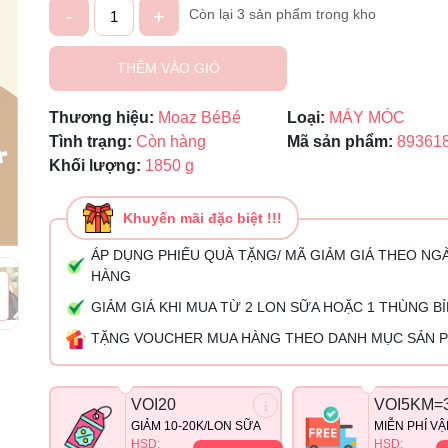
-
+
Còn lại 3 sản phẩm trong kho
Ngày hết hạn:
THÊM VÀO GIỎ
Điều kiện:
Thương hiệu:
Moaz BéBé
Loại:
MÁY MÓC
Tình trạng:
Còn hàng
Mã sản phẩm:
89361
Khối lượng:
1850 g
Khuyến mãi đặc biệt !!!
ÁP DỤNG PHIẾU QUÀ TẶNG/ MÃ GIẢM GIÁ THEO NG
HÀNG
GIẢM GIÁ KHI MUA TỪ 2 LON SỮA HOẶC 1 THÙNG B
TẶNG VOUCHER MUA HÀNG THEO DANH MỤC SẢN 
VOI20
VOI5KM=
GIẢM 10-20K/LON SỮA
MIỄN PHÍ V
HSD:
HSD: