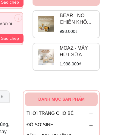
Sao chép
BEAR - NỒI
CHIÊN KHÔNG
MBO ĐI
DẦU AF-
998.000₫
5H15I52
Sao chép
MOAZ - MÁY
HÚT SỮA
ĐIỆN ĐÔI CAO
1.998.000₫
CẤP MB-110
ZE
DANH MỤC SẢN PHẨM
THỜI TRANG CHO BÉ
rùng,
ĐỒ SƠ SINH
thay