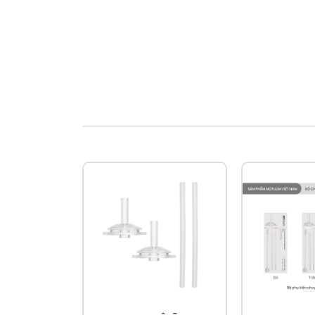
thời tiết độ ẩm cao, dễ ẩm mốc.
Máy úp bình sữa, tiệt trùng và sấy khô Mo
Màn hình hiển thị điều khiển thông minh
Phiên bản thứ 2 của chiếc máy úp bình Moaz 
Úp bình sữa, dùng cụ ăn dặm, đồ dùng cho bé
Auto: Vừa tiệt trùng & sấy khô trong 60 phút
Storage: Chức năng bảo quản đồ dùng trong môi
Tiệt trùng, sấy khô trong 10 phút
Máy tiệt trùng uv moaz bebe nhiều công dụ
Ưu điểm máy tiệt trùng uv moaz bebe mb 0
Máy úp bình sữa, tiệt trùng sấy khô tia UV
bay vi khuẩn trong bình sữa, dụng cụ ăn dặm
trùng tia cực tím tốt nhất hiện nay. Với 3 tính 