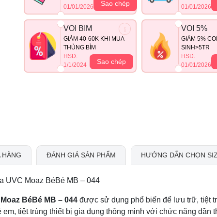
Sao chép
01/01/2026
01/01/2026
VOI BIM
VOI 5%
GIẢM 40-60K KHI MUA
GIẢM 5% CO
THÙNG BỈM
SINH>5TR
HSD:
HSD:
Sao chép
1/1/2024
01/01/2026
 HÀNG
ĐÁNH GIÁ SẢN PHẨM
HƯỚNG DẪN CHỌN SI
ô tia UVC Moaz BéBé MB – 044
VC Moaz BéBé MB – 044
được sử dụng phổ biến để lưu trữ, tiệt t
 em, tiệt trùng thiết bị gia dụng thông minh với chức năng dần 