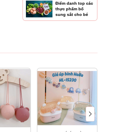
Điểm danh top các
thực phẩm bổ
sung sắt cho bé
rình
 đánh
tiệt
àn