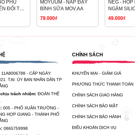
BỘ PHỤ
MOYUUM - NẮP ĐẬY
NEG - HỘP
hăm con yêu an toàn, khoa học.
ỂN ĐỔI THẾ
BÌNH SỮA MOV.AA
NGẬM SILI
Moaz BéBé MB – 044 có thiết kế đơn giản sang trọng. Cấu tạo b
79.000₫
49.000₫
 Nút cảm ứng nhạy bén.
tiếp bên trong, trong suốt quá trình máy hoạt động.
HỆ
CHÍNH SÁCH
t vi khuẩn trong bình sữa hiệu quả 99,99%.
, chịu nhiệt tốt.
:
11A8006788 - CẤP NGÀY:
KHUYẾN MẠI - GIẢM GIÁ
021. TẠI: ỦY BAN NHÂN DÂN TP
thân thiện với môi trường.
PHƯƠNG THỨC THANH TOÁN
ẰNG
chịu trách nhiệm:
ĐOÀN THẾ
CHÍNH SÁCH GIAO HÀNG
c đọng lại sau khi tiệt trùng, sấy khô.
CHÍNH SÁCH BẢO MẬT
ỉ:
005 - PHỐ XUÂN TRƯỜNG -
G HỢP GIANG - THÀNH PHỐ
CHÍNH SÁCH BẢO HÀNH
oaz BéBé MB – 044 có thiết kế nhỏ gọn, sang trọng với tông mà
ẰNG
ể đặt máy tại nhiều không gian trong gia đình mà không gây vướ
ĐIỀU KHOẢN DỊCH VỤ
e:
0865759998