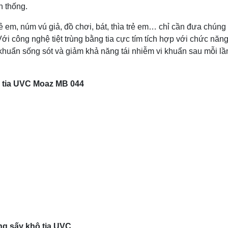
n thống.
ẻ em, núm vú giả, đồ chơi, bát, thìa trẻ em… chỉ cần đưa chúng
ới công nghệ tiệt trùng bằng tia cực tím tích hợp với chức năn
khuẩn sống sót và giảm khả năng tái nhiễm vi khuẩn sau mỗi lầ
ô tia UVC Moaz MB 044
ùng sấy khô tia UVC