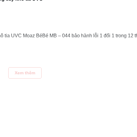
khô tia UVC Moaz BéBé MB – 044 bảo hành lỗi 1 đổi 1 trong 12 t
az BéBé MB – 044 phiên bản thứ 1
Xem thêm
C MB – 044
với 3 tính năng: úp bình bảo quản đồ, tiệt trùng, sấy 
 cho bé, các thiết bị cho gia đình.
MB – 044 sử dụng tia UVC, nhóm tia này có bước sóng từ 100 –
 được áp dụng với nhiều công nghệ tiệt trùng phòng chống dịch 
ể nhanh chóng sấy khô bình sữa, bát ăn dặm cho con đặc biệt 