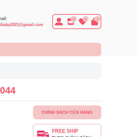
ail:
8
0
0
ibaby2021@gmail.com
044
CHÍNH SÁCH CỬA HÀNG
FREE SHIP