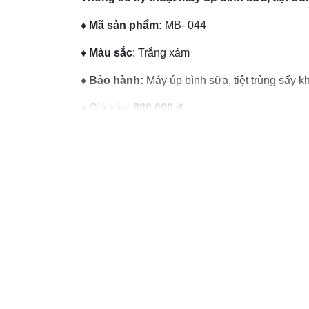
♦ Mã sản phẩm:
MB- 044
♦ Màu sắc
: Trắng xám
♦ Bảo hành:
Máy úp bình sữa, tiệt trùng sấy 
♦
Giá bán:
880.000 đ
Công dụng, tác dụng máy tiệt trùng mb044
Máy úp bình sữa, tiệt trùng và sấy khô Mo
Máy úp bình sữa, tiệt trùng sấy khô tia UV
bình sữa, dụng cụ ăn dặm, đồ chơi hoặc quần áo
Máy úp bình sữa, tiệt trùng sấy khô tia UVC 
có tác dụng khử trùng diệt khuẩn. Đặc biệt là
đem lại độ hiệu quả và an toàn cao.
Chức năng sấy khô riêng biệt giúp bố mẹ có th