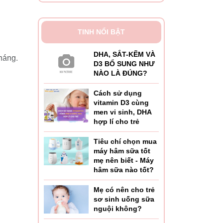
TINH NỔI BẬT
DHA, SẮT-KẼM VÀ
háng.
D3 BỔ SUNG NHƯ
NÀO LÀ ĐÚNG?
Cách sử dụng
vitamin D3 cùng
men vi sinh, DHA
hợp lí cho trẻ
khô
Tiêu chí chọn mua
máy hâm sữa tốt
mẹ nên biết - Máy
 280nm
hâm sữa nào tốt?
bệnh,
Mẹ có nên cho trẻ
sơ sinh uống sữa
nguội không?
trong