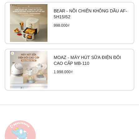
BEAR - NỒI CHIÊN KHÔNG DẦU AF-
5H15I52
998.000₫
MOAZ - MÁY HÚT SỮA ĐIỆN ĐÔI
CAO CẤP MB-110
1.998.000₫