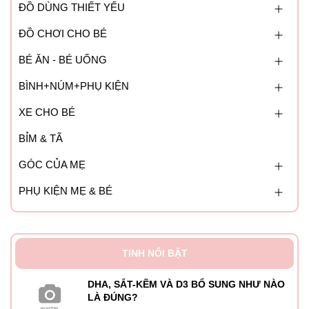
ĐỒ DÙNG THIẾT YẾU
ĐỒ CHƠI CHO BÉ
BÉ ĂN - BÉ UỐNG
BÌNH+NÚM+PHỤ KIỆN
XE CHO BÉ
BỈM & TÃ
GÓC CỦA MẸ
PHỤ KIỆN MẸ & BÉ
TINH NỔI BẬT
DHA, SẮT-KẼM VÀ D3 BỔ SUNG NHƯ NÀO
LÀ ĐÚNG?