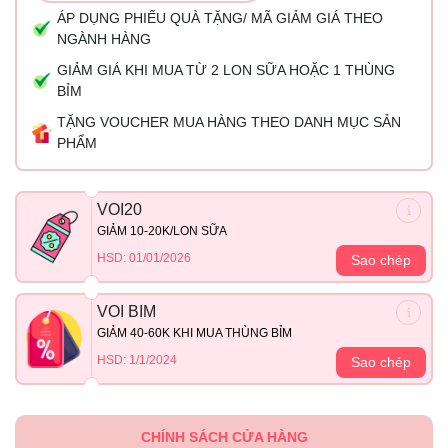
ÁP DỤNG PHIẾU QUÀ TẶNG/ MÃ GIẢM GIÁ THEO
NGÀNH HÀNG
GIẢM GIÁ KHI MUA TỪ 2 LON SỮA HOẶC 1 THÙNG
BỈM
TẶNG VOUCHER MUA HÀNG THEO DANH MỤC SẢN
PHẨM
VOI20
GIẢM 10-20K/LON SỮA
HSD: 01/01/2026
Sao chép
VOI BIM
GIẢM 40-60K KHI MUA THÙNG BỈM
HSD: 1/1/2024
Sao chép
CHÍNH SÁCH CỬA HÀNG