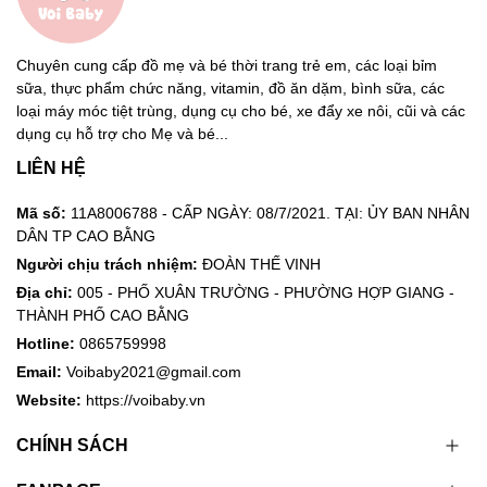
Chuyên cung cấp đồ mẹ và bé thời trang trẻ em, các loại bỉm
sữa, thực phẩm chức năng, vitamin, đồ ăn dặm, bình sữa, các
loại máy móc tiệt trùng, dụng cụ cho bé, xe đẩy xe nôi, cũi và các
dụng cụ hỗ trợ cho Mẹ và bé...
LIÊN HỆ
Mã số:
11A8006788 - CẤP NGÀY: 08/7/2021. TẠI: ỦY BAN NHÂN
DÂN TP CAO BẰNG
Người chịu trách nhiệm:
ĐOÀN THẾ VINH
Địa chỉ:
005 - PHỐ XUÂN TRƯỜNG - PHƯỜNG HỢP GIANG -
THÀNH PHỐ CAO BẰNG
Hotline:
0865759998
Email:
Voibaby2021@gmail.com
Website:
https://voibaby.vn
CHÍNH SÁCH