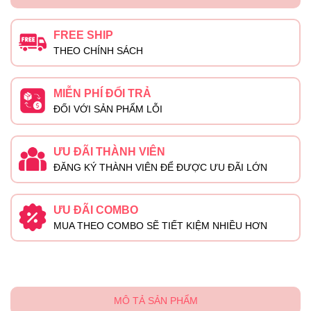
FREE SHIP
THEO CHÍNH SÁCH
MIỄN PHÍ ĐỔI TRẢ
ĐỐI VỚI SẢN PHẨM LỖI
ƯU ĐÃI THÀNH VIÊN
ĐĂNG KÝ THÀNH VIÊN ĐỂ ĐƯỢC ƯU ĐÃI LỚN
ƯU ĐÃI COMBO
MUA THEO COMBO SẼ TIẾT KIỆM NHIỀU HƠN
MÔ TẢ SẢN PHẨM