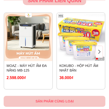
SẢN PHẨM LIÊN QUAN
MOAZ - MÁY HÚT ẨM ĐA
KOKUBO - HỘP HÚT ẨM
NĂNG MB-125
NHẬT BẢN
2.598.000₫
36.000₫
SẢN PHẨM CÙNG LOẠI