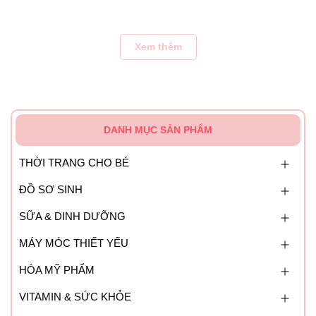
Để khắc phục tình trạng này mỗi gia đình nên có ít nhất 01
máy tạo ẩm không khí dạng phun sương để cung cấp thêm
độ ẩm tự nhiên vào không khí, đảm bảo sức khỏe cả gia
Xem thêm
đình
Hướng dẫn sử dụng:
- Bước 1: Các mẹ hãy đổ nước sạch kèm vài giọt tinh dầu
vào phần chứa nước của máy
DANH MỤC SẢN PHẨM
- Bước 2: Cắm điện và bật công tắc
THỜI TRANG CHO BÉ
- Bước 3: tận hưởng hương thơm dịu nhẹ từ tinh dầu và
ĐỒ SƠ SINH
không khí mát lành
SỮA & DINH DƯỠNG
MÁY MÓC THIẾT YẾU
HÓA MỸ PHẨM
VITAMIN & SỨC KHỎE