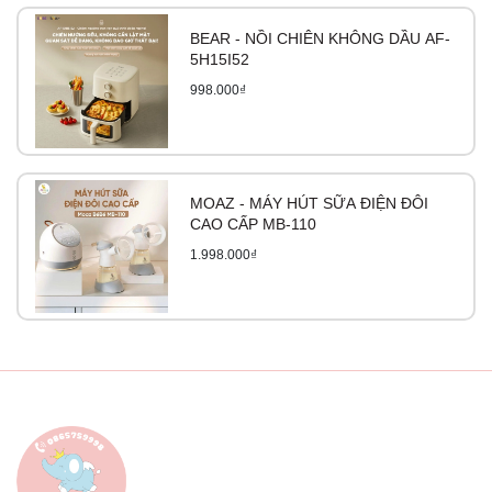
BEAR - NỒI CHIÊN KHÔNG DẦU AF-
Nắp đậy được thiết kế chắc chắn, an toàn có gioăng silica
5H15I52
gel chịu nhiệt từ -20 độ C đến 120 độ C.
998.000₫
Đa chức năng, dễ sử dụng
Bình đun nước thông minh Moaz BéBé với màn cảm ứng
hiển thị nhiệt độ chính xác giúp bố mẹ theo dõi được nhiệt
MOAZ - MÁY HÚT SỮA ĐIỆN ĐÔI
độ pha sữa cho bé sao cho phù hợp. Các nút tính năng
CAO CẤP MB-110
được thể hiện rõ trên máy tương ứng với chức năng đun
1.998.000₫
sôi khử clo, pha trà, cafe, pha sữa công thức,… Ngoài ra,
tay cầm bình đun được thiết kế chắc chắn giúp việc thao
tác nhấc bình nhẹ nhàng mà không bị cản trở.
Nhiệt độ cài đặt linh hoạt, tùy chỉnh theo nhu cầu
Trong quá trình bé uống sữa công thức, việc pha sữa
chuẩn nhiệt độ sẽ giúp sữa hòa tan trong nước một các dễ
dàng cũng như việc hấp thu các chất dinh dưỡng sẽ được