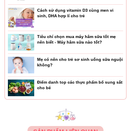
Công dụng, tác dụng bình đun nước thông minh
Cách sử dụng vitamin D3 cùng men vi
Có bình đun nước pha sữa thông minh Moaz Bé bé mẹ
sinh, DHA hợp lí cho trẻ
pha sữa chuẩn nhiệt độ nhờ khả năng đun nước giữ nhiệt
24h, hâm nước pha sữa. Máy còn có chức năng khử clo
giúp nước tinh khiết hơn. Dung tích 1000ml đun nước 1
Tiêu chí chọn mua máy hâm sữa tốt mẹ
lần pha sữa cả ngày.
nên biết - Máy hâm sữa nào tốt?
Ưu điểm ấm đun nước thông minh
Mẹ có nên cho trẻ sơ sinh uống sữa nguội
không?
Đế bình
Với thiết kế chắc chắn, đường viền bao trọn ấm thủy tinh,
Điểm danh top các thực phẩm bổ sung sắt
cho bé
đế máy của bình đun nước thông minh MB-002 được tích
hợp đa chức năng, người dùng dễ dàng thao tác theo
bảng hiển thị.
Đế bình được cấu tạo vững chắc bởi nhựa ABS và PP an
toàn cho người dùng, đặc biệt là trẻ nhỏ.