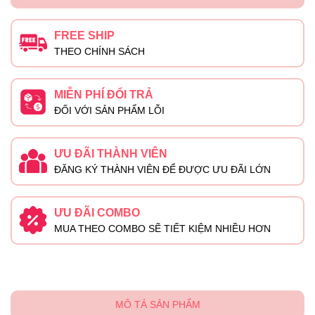
FREE SHIP
THEO CHÍNH SÁCH
MIỄN PHÍ ĐỔI TRẢ
ĐỐI VỚI SẢN PHẨM LỖI
ƯU ĐÃI THÀNH VIÊN
ĐĂNG KÝ THÀNH VIÊN ĐỂ ĐƯỢC ƯU ĐÃI LỚN
ƯU ĐÃI COMBO
MUA THEO COMBO SẼ TIẾT KIỆM NHIỀU HƠN
MÔ TẢ SẢN PHẨM