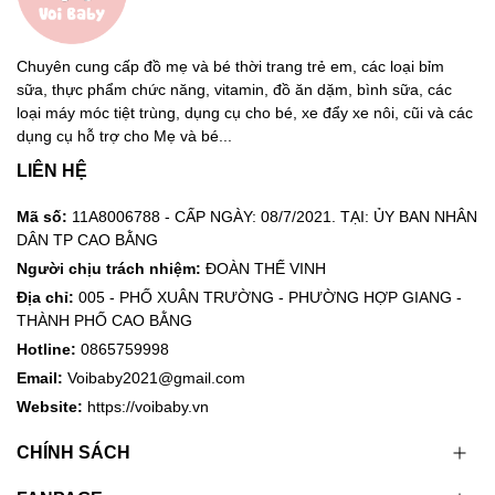
hiệu quả hơn. Mẹ có thể cài đặt nhiệt độ linh hoạt theo
mong muốn như 45, 47,56 độ C mà không cần phải chờ
thời gian nước nguội.
Chuyên cung cấp đồ mẹ và bé thời trang trẻ em, các loại bỉm
sữa, thực phẩm chức năng, vitamin, đồ ăn dặm, bình sữa, các
*
Mẹo nhỏ cho mẹ:
Khi đổ nước vào bình và khuấy sữa,
loại máy móc tiệt trùng, dụng cụ cho bé, xe đẩy xe nôi, cũi và các
nhiệt độ nước có thể giảm do sự tỏa nhiệt ra bên ngoài
dụng cụ hỗ trợ cho Mẹ và bé...
môi trường của bình đun nước. Để pha sữa cho bé chuẩn
LIÊN HỆ
nhiệt độ như 40 độ C, mẹ có thể cài đặt nhiệt độ nước từ
43-45 độ C.
Mã số:
11A8006788 - CẤP NGÀY: 08/7/2021. TẠI: ỦY BAN NHÂN
DÂN TP CAO BẰNG
Người chịu trách nhiệm:
ĐOÀN THẾ VINH
Hướng dẫn sử dụng bình đun nước thông minh kèm
Địa chỉ:
005 - PHỐ XUÂN TRƯỜNG - PHƯỜNG HỢP GIANG -
theo lưu ý sử dụng sản phẩm an toàn
THÀNH PHỐ CAO BẰNG
Hotline:
0865759998
Cắm nguồn:
Email:
Voibaby2021@gmail.com
Kết nối máy với nguồn điện, máy sẽ hiện sáng phần khung
Website:
https://voibaby.vn
đèn Led và có âm thanh “bíp”, lúc này máy đun nước sẽ
CHÍNH SÁCH
trong trạng thái chờ.