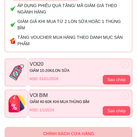
ÁP DỤNG PHIẾU QUÀ TẶNG/ MÃ GIẢM GIÁ THEO
NGÀNH HÀNG
GIẢM GIÁ KHI MUA TỪ 2 LON SỮA HOẶC 1 THÙNG
BỈM
TẶNG VOUCHER MUA HÀNG THEO DANH MỤC SẢN
PHẨM
VOI20
GIẢM 10-20K/LON SỮA
HSD: 01/01/2026
Sao chép
VOI BIM
GIẢM 40-60K KHI MUA THÙNG BỈM
HSD: 1/1/2024
Sao chép
CHÍNH SÁCH CỬA HÀNG