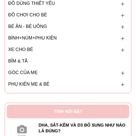
ĐỒ DÙNG THIẾT YẾU
9- Bảng điều khiển
ĐỒ CHƠI CHO BÉ
Thông số kỹ thuật bình đun nước thông minh MB –
BÉ ĂN - BÉ UỐNG
002
BÌNH+NÚM+PHỤ KIỆN
♦ Bảo hành
: Bình đun nước thông minh Moaz BéBé MB-
XE CHO BÉ
002 bảo hành 12 tháng 1 đổi 1 khi có lỗi nguồn từ nhà sản
xuất.
BỈM & TÃ
GÓC CỦA MẸ
♦ Màu sắc
: Trắng xám
PHỤ KIỆN MẸ & BÉ
♦ Dung tích bình nước
: 1000ml
♦ Công suất
: 800W
♦ Điện áp:
220V-50Hz
TINH NỔI BẬT
♦ Tiêu chuẩn:
GB4706.1-2005/GB4706.19-2008
DHA, SẮT-KẼM VÀ D3 BỔ SUNG NHƯ NÀO
LÀ ĐÚNG?