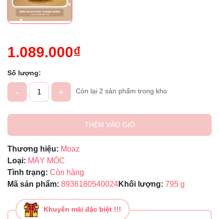
1.089.000₫
Số lượng:
-
+
Còn lại 2 sản phẩm trong kho
THÊM VÀO GIỎ
Thương hiệu:
Moaz
Loại:
MÁY MÓC
Tình trạng:
Còn hàng
Mã sản phẩm:
8936180540024
Khối lượng:
795 g
Khuyến mãi đặc biệt !!!