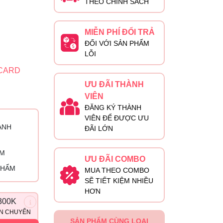
THEO CHÍNH SÁCH
MIỄN PHÍ ĐỔI TRẢ
ĐỐI VỚI SẢN PHẨM
LỖI
2CARD
ƯU ĐÃI THÀNH
VIÊN
ĐĂNG KÝ THÀNH
VIÊN ĐỂ ĐƯỢC ƯU
ÀNH
ĐÃI LỚN
ỈM
ƯU ĐÃI COMBO
PHẨM
MUA THEO COMBO
SẼ TIẾT KIỆM NHIỀU
HƠN
300K
ẬN CHUYỂN
SẢN PHẨM CÙNG LOẠI