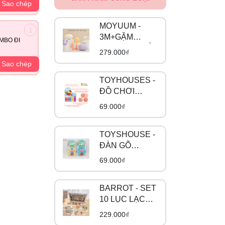
Sao chép
MOYUUM -
3M+GẶM
MBO ĐI
NƯỚU SƯ TỬ
279.000₫
LION
Sao chép
TEETHER
TOYHOUSES -
ĐỒ CHƠI
NHẠC CỤ 4
69.000₫
MÓN 682-9
TOYSHOUSE -
ĐÀN GÕ
XYLOPHONE
69.000₫
HÌNH CÚ MÈO
C601
BARROT - SET
10 LỤC LẠC
GẶM NƯỚU
229.000₫
CAO CẤP