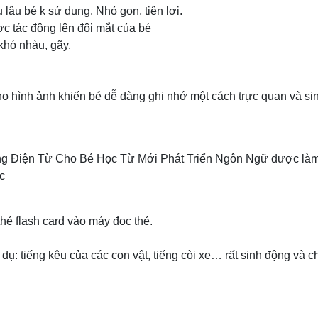
 lâu bé k sử dụng. Nhỏ gọn, tiện lợi.
ợc tác động lên đôi mắt của bé
khó nhàu, gãy.
ho hình ảnh khiến bé dễ dàng ghi nhớ một cách trực quan và si
g Điện Từ Cho Bé Học Từ Mới Phát Triển Ngôn Ngữ được làm
c
thẻ flash card vào máy đọc thẻ.
 dụ: tiếng kêu của các con vật, tiếng còi xe… rất sinh động và c