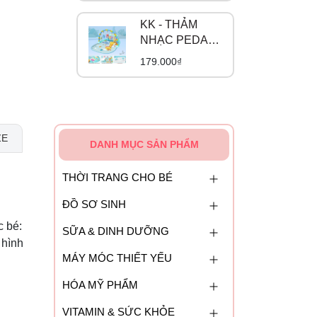
KK - THẢM
NHẠC PEDAL
PIANO
179.000₫
ZE
DANH MỤC SẢN PHẨM
THỜI TRANG CHO BÉ
ĐỒ SƠ SINH
c bé:
SỮA & DINH DƯỠNG
 hình
MÁY MÓC THIẾT YẾU
HÓA MỸ PHẨM
VITAMIN & SỨC KHỎE