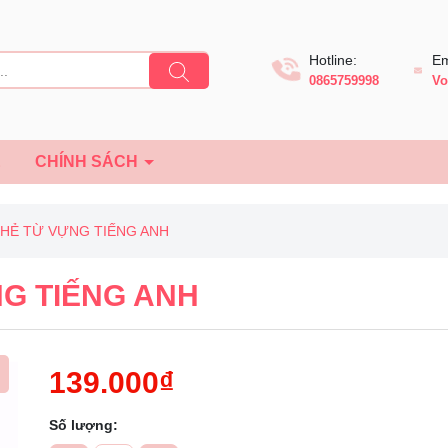
Hotline:
Em
0865759998
Vo
Ệ
CHÍNH SÁCH
HẺ TỪ VỰNG TIẾNG ANH
G TIẾNG ANH
139.000₫
Số lượng: