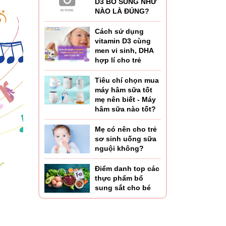
D3 BỔ SUNG NHƯ
NÀO LÀ ĐÚNG?
Cách sử dụng
vitamin D3 cùng
men vi sinh, DHA
hợp lí cho trẻ
Tiêu chí chọn mua
máy hâm sữa tốt
mẹ nên biết - Máy
hâm sữa nào tốt?
Mẹ có nên cho trẻ
sơ sinh uống sữa
nguội không?
Điểm danh top các
thực phẩm bổ
sung sắt cho bé