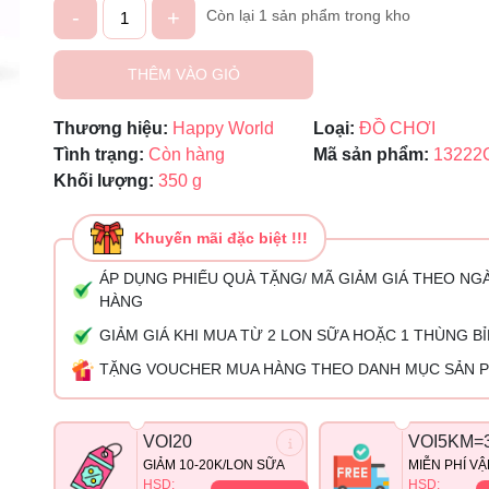
-
+
Còn lại 1 sản phẩm trong kho
Mã giảm giá:
THÊM VÀO GIỎ
Ngày hết hạn:
Thương hiệu:
Happy World
Loại:
ĐỒ CHƠI
Tình trạng:
Còn hàng
Mã sản phẩm:
1322
Điều kiện:
Khối lượng:
350 g
Khuyến mãi đặc biệt !!!
ÁP DỤNG PHIẾU QUÀ TẶNG/ MÃ GIẢM GIÁ THEO NG
HÀNG
GIẢM GIÁ KHI MUA TỪ 2 LON SỮA HOẶC 1 THÙNG B
TẶNG VOUCHER MUA HÀNG THEO DANH MỤC SẢN 
VOI20
VOI5KM=
GIẢM 10-20K/LON SỮA
MIỄN PHÍ V
HSD:
HSD: