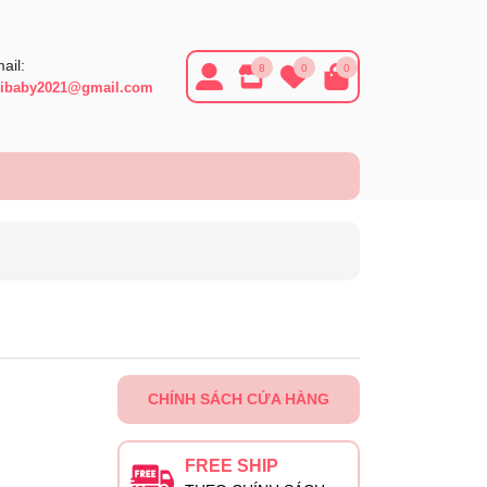
ail:
8
0
0
ibaby2021@gmail.com
CHÍNH SÁCH CỬA HÀNG
FREE SHIP