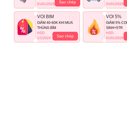
Sao chép
01/01/2026
01/01/2026
VOI BIM
VOI 5%
GIẢM 40-60K KHI MUA
GIẢM 5% CO
THÙNG BỈM
SINH>5TR
HSD:
HSD:
Sao chép
1/1/2024
01/01/2026