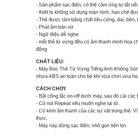
- Sản phẩm sạc điện, có thể cảm ứng tự tắt nếu
- thiết bị không sử dụng màn hình, hạn chế đư
- Thẻ được làm bằng chất liệu cứng, dai, bền, 
- Phát âm bản xứ
- Ngữ điệu dễ nghe
- mỗi thẻ từ vựng đều có âm thanh minh hoạ c
động
CHẤT LIỆU:
- Máy Đọc Thẻ Từ Vựng Tiếng Anh Không Són
nhựa ABS an toàn cho bé khi vừa chơi vừa họ
CÁCH CHƠI:
- Bật công tắc on-off dưới máy, sau đó cài các 
- Có nút Repeat nếu muốn nghe lại từ.
- Có kèm âm thanh của các sự vật trong thẻ. Ví
thực.
- Máy này dùng sạc điện, nhỏ gọn tiện lợi.