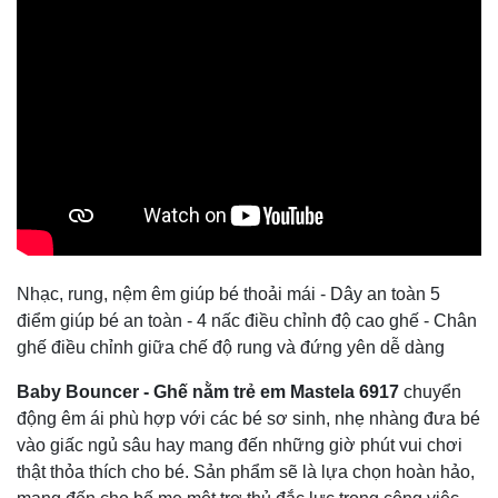
Nhạc, rung, nệm êm giúp bé thoải mái - Dây an toàn 5
điểm giúp bé an toàn - 4 nấc điều chỉnh độ cao ghế - Chân
ghế điều chỉnh giữa chế độ rung và đứng yên dễ dàng
Baby Bouncer - Ghế nằm trẻ em Mastela 6917
chuyển
động êm ái phù hợp với các bé sơ sinh, nhẹ nhàng đưa bé
vào giấc ngủ sâu hay mang đến những giờ phút vui chơi
thật thỏa thích cho bé. Sản phẩm sẽ là lựa chọn hoàn hảo,