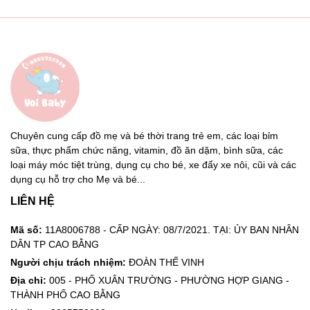
Chuyên cung cấp đồ mẹ và bé thời trang trẻ em, các loại bỉm
sữa, thực phẩm chức năng, vitamin, đồ ăn dặm, bình sữa, các
loại máy móc tiệt trùng, dụng cụ cho bé, xe đẩy xe nôi, cũi và các
dụng cụ hỗ trợ cho Mẹ và bé...
LIÊN HỆ
Mã số:
11A8006788 - CẤP NGÀY: 08/7/2021. TẠI: ỦY BAN NHÂN
DÂN TP CAO BẰNG
Người chịu trách nhiệm:
ĐOÀN THẾ VINH
Địa chỉ:
005 - PHỐ XUÂN TRƯỜNG - PHƯỜNG HỢP GIANG -
THÀNH PHỐ CAO BẰNG