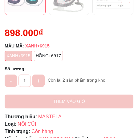
898.000₫
MẪU MÃ:
XANH+6915
XANH+6915
HỒNG+6917
Số lượng:
-
+
Còn lại 2 sản phẩm trong kho
THÊM VÀO GIỎ
Thương hiệu:
MASTELA
Loại:
NÔI CŨI
Tình trạng:
Còn hàng