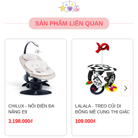
SẢN PHẨM LIÊN QUAN
CHILUX - NÔI ĐIỆN ĐA
LALALA - TREO CŨI DI
NĂNG E9
ĐỘNG MÊ CUNG THỊ GIÁC
3.198.000₫
109.000₫