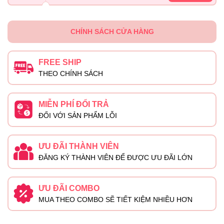
CHÍNH SÁCH CỬA HÀNG
FREE SHIP
THEO CHÍNH SÁCH
MIỄN PHÍ ĐỔI TRẢ
ĐỐI VỚI SẢN PHẨM LỖI
ƯU ĐÃI THÀNH VIÊN
ĐĂNG KÝ THÀNH VIÊN ĐỂ ĐƯỢC ƯU ĐÃI LỚN
ƯU ĐÃI COMBO
MUA THEO COMBO SẼ TIẾT KIỆM NHIỀU HƠN