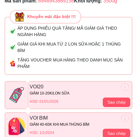
Mã sản phẩm:
6946943869158
Khối lượng:
3500g
Khuyến mãi đặc biệt !!!
ÁP DỤNG PHIẾU QUÀ TẶNG/ MÃ GIẢM GIÁ THEO
NGÀNH HÀNG
GIẢM GIÁ KHI MUA TỪ 2 LON SỮA HOẶC 1 THÙNG
BỈM
TẶNG VOUCHER MUA HÀNG THEO DANH MỤC SẢN
PHẨM
VOI20
GIẢM 10-20K/LON SỮA
HSD: 01/01/2026
Sao chép
VOI BIM
GIẢM 40-60K KHI MUA THÙNG BỈM
HSD: 1/1/2024
Sao chép